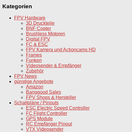
Kategorien
FPV Hardware
3D Druckteile
BNF Copter
Brushless Motoren
Digital FPV
FC & ESC
FPV Kamera und Actioncams HD
Frames
Funken
Videosender & Empfänger
Zubehör
FPV News
günstige Angebote
Amazon
Banggood Sales
FPV Shops & Hersteller
Schaltpläne / Pinouts
ESC Electric Speed Controller
FC Flight Controller
GPS Module
RC Empfänger Pinout
VTX Videosender