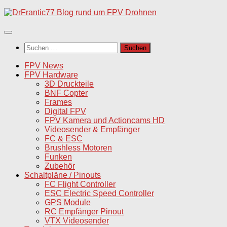
Unter
dem
Inhalt
Suchen
nach:
FPV News
FPV Hardware
3D Druckteile
BNF Copter
Frames
Digital FPV
FPV Kamera und Actioncams HD
Videosender & Empfänger
FC & ESC
Brushless Motoren
Funken
Zubehör
Schaltpläne / Pinouts
FC Flight Controller
ESC Electric Speed Controller
GPS Module
RC Empfänger Pinout
VTX Videosender