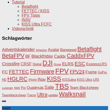
Tutorial
Betaflight
FETTEC / KISS
FPV Tipps
iNAV
KISS Ultra FCFC
Videoschnitt
Schlagwörter
Betaflight
Adventskalender
Avatar
Banggood
Amazon
BetaFPV
CaddxFPV
Blackfriday
Caddx
BF
DJI
ESC
Crossfire
ELRS
CRSF
ExpressLRS
Digital
Drone
FPV
Firmware
FETTEC
FPV24
FC
Frame
GoPro
KISS
HGLRC
iNav
HD
KISSultra
iFlight
KISS Ultra
LRS
TBS
Sale
Team Blacksheep
Quadmula
Pro
mini
Lumenier
Walksnail
Ultra
Teamblacksheep
Tracer
update
mehr