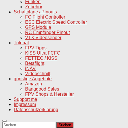
Funken
Zubehör
Schaltpläne / Pinouts
FC Flight Controller
ESC Electric Speed Controller
GPS Module
RC Empfänger Pinout
VTX Videosender
Tutorial
FPV Tipps
KISS Ultra FCFC
FETTEC / KISS
Betaflight
iNAV
Videoschnitt
günstige Angebote
Amazon
Banggood Sales
FPV Shops & Hersteller
Support me
Impressum
Datenschutzerklärung
Suchen