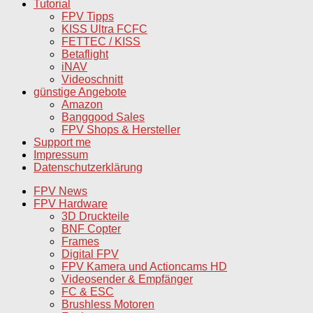
Tutorial
FPV Tipps
KISS Ultra FCFC
FETTEC / KISS
Betaflight
iNAV
Videoschnitt
günstige Angebote
Amazon
Banggood Sales
FPV Shops & Hersteller
Support me
Impressum
Datenschutzerklärung
FPV News
FPV Hardware
3D Druckteile
BNF Copter
Frames
Digital FPV
FPV Kamera und Actioncams HD
Videosender & Empfänger
FC & ESC
Brushless Motoren