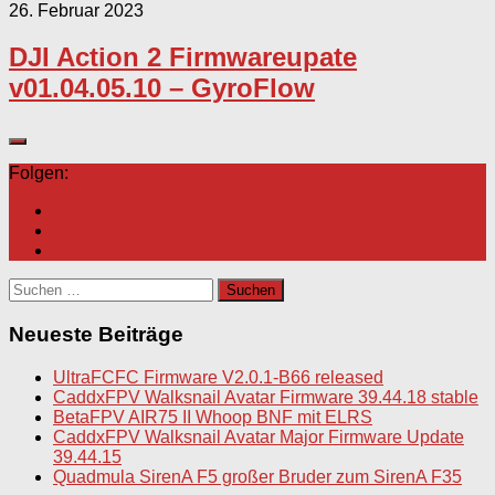
26. Februar 2023
DJI Action 2 Firmwareupate
v01.04.05.10 – GyroFlow
Folgen:
Suchen
nach:
Neueste Beiträge
UltraFCFC Firmware V2.0.1-B66 released
CaddxFPV Walksnail Avatar Firmware 39.44.18 stable
BetaFPV AIR75 II Whoop BNF mit ELRS
CaddxFPV Walksnail Avatar Major Firmware Update
39.44.15
Quadmula SirenA F5 großer Bruder zum SirenA F35