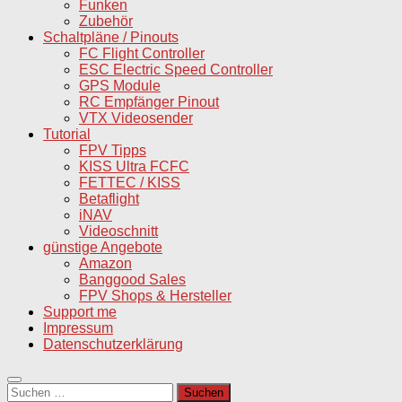
Funken
Zubehör
Schaltpläne / Pinouts
FC Flight Controller
ESC Electric Speed Controller
GPS Module
RC Empfänger Pinout
VTX Videosender
Tutorial
FPV Tipps
KISS Ultra FCFC
FETTEC / KISS
Betaflight
iNAV
Videoschnitt
günstige Angebote
Amazon
Banggood Sales
FPV Shops & Hersteller
Support me
Impressum
Datenschutzerklärung
Suchen