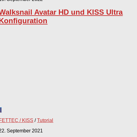
Walksnail Avatar HD und KISS Ultra
Konfiguration
0
FETTEC / KISS
/
Tutorial
22. September 2021