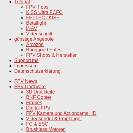
Tutorial
FPV Tipps
KISS Ultra FCFC
FETTEC / KISS
Betaflight
iNAV
Videoschnitt
günstige Angebote
Amazon
Banggood Sales
FPV Shops & Hersteller
Support me
Impressum
Datenschutzerklärung
FPV News
FPV Hardware
3D Druckteile
BNF Copter
Frames
Digital FPV
FPV Kamera und Actioncams HD
Videosender & Empfänger
FC & ESC
Brushless Motoren