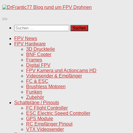
Unter
dem
Inhalt
Suchen
nach:
FPV News
FPV Hardware
3D Druckteile
BNF Copter
Frames
Digital FPV
FPV Kamera und Actioncams HD
Videosender & Empfänger
FC & ESC
Brushless Motoren
Funken
Zubehör
Schaltpläne / Pinouts
FC Flight Controller
ESC Electric Speed Controller
GPS Module
RC Empfänger Pinout
VTX Videosender