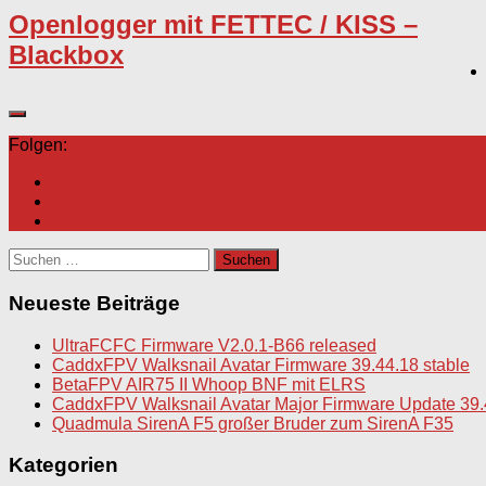
Openlogger mit FETTEC / KISS –
Blackbox
Folgen:
Suchen
nach:
Neueste Beiträge
UltraFCFC Firmware V2.0.1-B66 released
CaddxFPV Walksnail Avatar Firmware 39.44.18 stable
BetaFPV AIR75 II Whoop BNF mit ELRS
CaddxFPV Walksnail Avatar Major Firmware Update 39.
Quadmula SirenA F5 großer Bruder zum SirenA F35
Kategorien