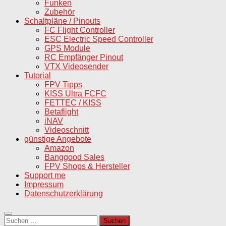
Funken
Zubehör
Schaltpläne / Pinouts
FC Flight Controller
ESC Electric Speed Controller
GPS Module
RC Empfänger Pinout
VTX Videosender
Tutorial
FPV Tipps
KISS Ultra FCFC
FETTEC / KISS
Betaflight
iNAV
Videoschnitt
günstige Angebote
Amazon
Banggood Sales
FPV Shops & Hersteller
Support me
Impressum
Datenschutzerklärung
Suchen