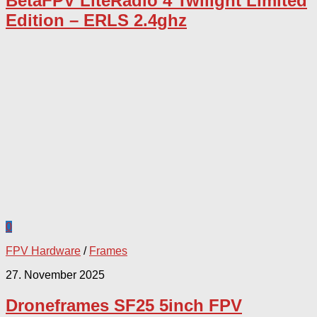
BetaFPV LiteRadio 4 Twilight Limited
Edition – ERLS 2.4ghz
0
FPV Hardware
/
Frames
27. November 2025
Droneframes SF25 5inch FPV