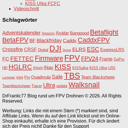
KISS Ultra FCFC
Videoschnitt
Schlagwörter
Betaflight
Adventskalender
Avatar
Banggood
Amazon
BetaFPV
CaddxFPV
Blackfriday
Caddx
BF
DJI
ESC
Crossfire
ELRS
CRSF
ExpressLRS
Digital
Drone
FPV
Firmware
FETTEC
FPV24
FC
Frame
GoPro
KISS
HGLRC
iNav
HD
KISSultra
iFlight
KISS Ultra
LRS
TBS
Sale
Team Blacksheep
Quadmula
Pro
mini
Lumenier
Walksnail
Ultra
Teamblacksheep
Tracer
update
DrFrantic77 Blog rund um FPV Drohnen © 2026. All Rights
Reserved.
Werbung: Links die mit einem Stern (*) markiert sind, sind
Affiliate Links. Wenn du auf den Link klickst und im Online-
Shop einkaufst, erhalte ich eine Provision. Für dich ändert
sich der Preis nicht! Danke für den Support