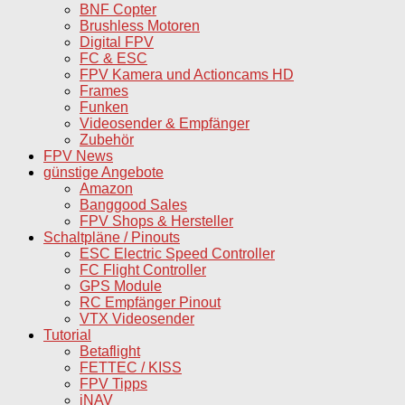
BNF Copter
Brushless Motoren
Digital FPV
FC & ESC
FPV Kamera und Actioncams HD
Frames
Funken
Videosender & Empfänger
Zubehör
FPV News
günstige Angebote
Amazon
Banggood Sales
FPV Shops & Hersteller
Schaltpläne / Pinouts
ESC Electric Speed Controller
FC Flight Controller
GPS Module
RC Empfänger Pinout
VTX Videosender
Tutorial
Betaflight
FETTEC / KISS
FPV Tipps
iNAV