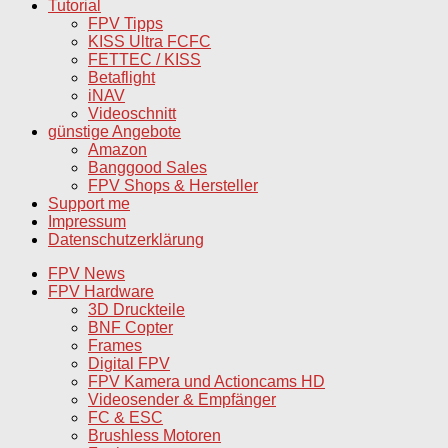
Tutorial
FPV Tipps
KISS Ultra FCFC
FETTEC / KISS
Betaflight
iNAV
Videoschnitt
günstige Angebote
Amazon
Banggood Sales
FPV Shops & Hersteller
Support me
Impressum
Datenschutzerklärung
FPV News
FPV Hardware
3D Druckteile
BNF Copter
Frames
Digital FPV
FPV Kamera und Actioncams HD
Videosender & Empfänger
FC & ESC
Brushless Motoren