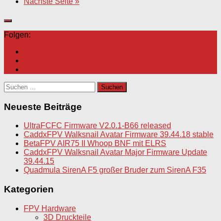
Nächste Seite »
Folgen:
Suchen
nach:
Neueste Beiträge
UltraFCFC Firmware V2.0.1-B66 released
CaddxFPV Walksnail Avatar Firmware 39.44.18 stable
BetaFPV AIR75 II Whoop BNF mit ELRS
CaddxFPV Walksnail Avatar Major Firmware Update
39.44.15
Quadmula SirenA F5 großer Bruder zum SirenA F35
Kategorien
FPV Hardware
3D Druckteile