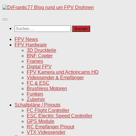
Unter
dem
Inhalt
Suchen
nach:
FPV News
FPV Hardware
3D Druckteile
BNF Copter
Frames
Digital FPV
FPV Kamera und Actioncams HD
Videosender & Empfänger
FC & ESC
Brushless Motoren
Funken
Zubehör
Schaltpläne / Pinouts
FC Flight Controller
ESC Electric Speed Controller
GPS Module
RC Empfänger Pinout
VTX Videosender