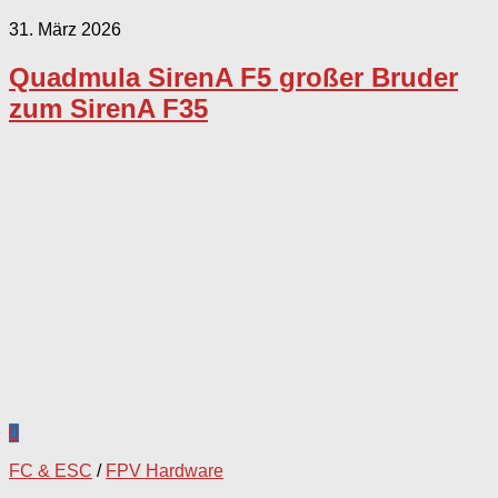
31. März 2026
Quadmula SirenA F5 großer Bruder
zum SirenA F35
0
FC & ESC
/
FPV Hardware