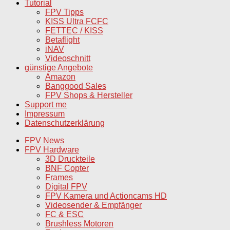
Tutorial
FPV Tipps
KISS Ultra FCFC
FETTEC / KISS
Betaflight
iNAV
Videoschnitt
günstige Angebote
Amazon
Banggood Sales
FPV Shops & Hersteller
Support me
Impressum
Datenschutzerklärung
FPV News
FPV Hardware
3D Druckteile
BNF Copter
Frames
Digital FPV
FPV Kamera und Actioncams HD
Videosender & Empfänger
FC & ESC
Brushless Motoren