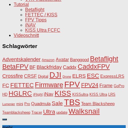
Tutorial
Betaflight
FETTEC / KISS
FPV Tipps
iNAV
KISS Ultra FCFC
Videoschnitt
Schlagwörter
Betaflight
Adventskalender
Avatar
Banggood
Amazon
BetaFPV
CaddxFPV
Blackfriday
Caddx
BF
DJI
ESC
Crossfire
ELRS
CRSF
ExpressLRS
Digital
Drone
FPV
Firmware
FETTEC
FPV24
FC
Frame
GoPro
KISS
HGLRC
iNav
HD
KISSultra
iFlight
KISS Ultra
LRS
TBS
Sale
Team Blacksheep
Quadmula
Pro
mini
Lumenier
Walksnail
Ultra
Teamblacksheep
Tracer
update
mehr