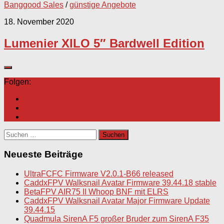
Banggood Sales
/
günstige Angebote
18. November 2020
Lumenier XILO 5″ Bardwell Edition
Folgen:
Suchen
nach:
Neueste Beiträge
UltraFCFC Firmware V2.0.1-B66 released
CaddxFPV Walksnail Avatar Firmware 39.44.18 stable
BetaFPV AIR75 II Whoop BNF mit ELRS
CaddxFPV Walksnail Avatar Major Firmware Update
39.44.15
Quadmula SirenA F5 großer Bruder zum SirenA F35