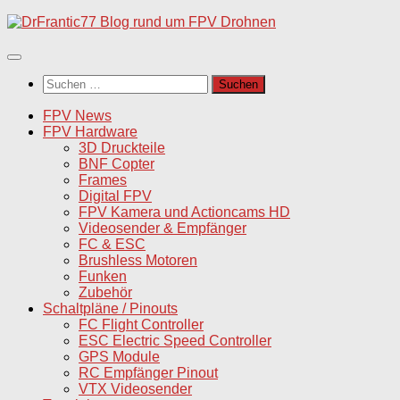
Unter
dem
Inhalt
Suchen
nach:
FPV News
FPV Hardware
3D Druckteile
BNF Copter
Frames
Digital FPV
FPV Kamera und Actioncams HD
Videosender & Empfänger
FC & ESC
Brushless Motoren
Funken
Zubehör
Schaltpläne / Pinouts
FC Flight Controller
ESC Electric Speed Controller
GPS Module
RC Empfänger Pinout
VTX Videosender