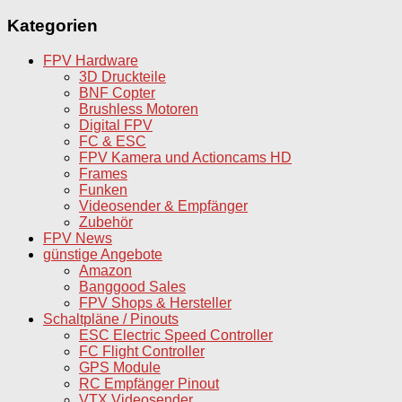
Kategorien
FPV Hardware
3D Druckteile
BNF Copter
Brushless Motoren
Digital FPV
FC & ESC
FPV Kamera und Actioncams HD
Frames
Funken
Videosender & Empfänger
Zubehör
FPV News
günstige Angebote
Amazon
Banggood Sales
FPV Shops & Hersteller
Schaltpläne / Pinouts
ESC Electric Speed Controller
FC Flight Controller
GPS Module
RC Empfänger Pinout
VTX Videosender