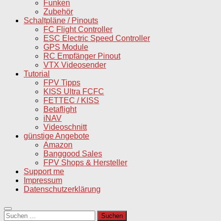
Funken
Zubehör
Schaltpläne / Pinouts
FC Flight Controller
ESC Electric Speed Controller
GPS Module
RC Empfänger Pinout
VTX Videosender
Tutorial
FPV Tipps
KISS Ultra FCFC
FETTEC / KISS
Betaflight
iNAV
Videoschnitt
günstige Angebote
Amazon
Banggood Sales
FPV Shops & Hersteller
Support me
Impressum
Datenschutzerklärung
Suchen