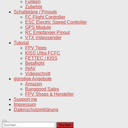
Funken
Zubehör
Schaltpläne / Pinouts
FC Flight Controller
ESC Electric Speed Controller
GPS Module
RC Empfänger Pinout
VTX Videosender
Tutorial
FPV Tipps
KISS Ultra FCFC
FETTEC / KISS
Betaflight
iNAV
Videoschnitt
günstige Angebote
Amazon
Banggood Sales
FPV Shops & Hersteller
Support me
Impressum
Datenschutzerklärung
Suchen