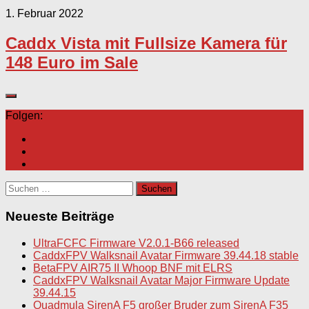
1. Februar 2022
Caddx Vista mit Fullsize Kamera für
148 Euro im Sale
Folgen:
Suchen
nach:
Neueste Beiträge
UltraFCFC Firmware V2.0.1-B66 released
CaddxFPV Walksnail Avatar Firmware 39.44.18 stable
BetaFPV AIR75 II Whoop BNF mit ELRS
CaddxFPV Walksnail Avatar Major Firmware Update
39.44.15
Quadmula SirenA F5 großer Bruder zum SirenA F35