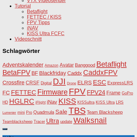
VTX Videosender
Tutorial
Betaflight
FETTEC / KISS
FPV Tipps
iNAV
KISS Ultra FCFC
Videoschnitt
Schlagwörter
Betaflight
Adventskalender
Avatar
Banggood
Amazon
BetaFPV
CaddxFPV
Blackfriday
Caddx
BF
DJI
ESC
Crossfire
ELRS
CRSF
ExpressLRS
Digital
Drone
FPV
Firmware
FETTEC
FPV24
FC
Frame
GoPro
KISS
HGLRC
iNav
HD
KISSultra
iFlight
KISS Ultra
LRS
TBS
Sale
Team Blacksheep
Quadmula
Pro
mini
Lumenier
Walksnail
Ultra
Teamblacksheep
Tracer
update