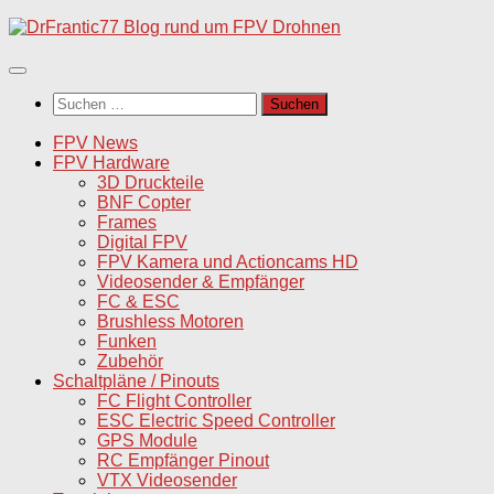
Unter
dem
Inhalt
Suchen
nach:
FPV News
FPV Hardware
3D Druckteile
BNF Copter
Frames
Digital FPV
FPV Kamera und Actioncams HD
Videosender & Empfänger
FC & ESC
Brushless Motoren
Funken
Zubehör
Schaltpläne / Pinouts
FC Flight Controller
ESC Electric Speed Controller
GPS Module
RC Empfänger Pinout
VTX Videosender