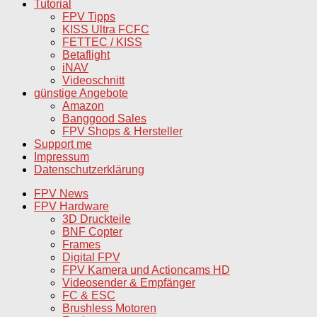
Tutorial
FPV Tipps
KISS Ultra FCFC
FETTEC / KISS
Betaflight
iNAV
Videoschnitt
günstige Angebote
Amazon
Banggood Sales
FPV Shops & Hersteller
Support me
Impressum
Datenschutzerklärung
FPV News
FPV Hardware
3D Druckteile
BNF Copter
Frames
Digital FPV
FPV Kamera und Actioncams HD
Videosender & Empfänger
FC & ESC
Brushless Motoren