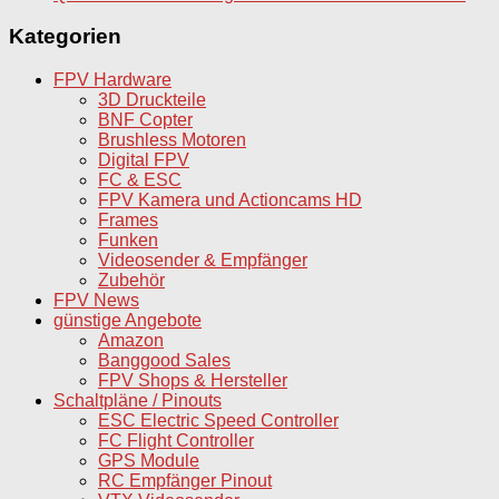
Kategorien
FPV Hardware
3D Druckteile
BNF Copter
Brushless Motoren
Digital FPV
FC & ESC
FPV Kamera und Actioncams HD
Frames
Funken
Videosender & Empfänger
Zubehör
FPV News
günstige Angebote
Amazon
Banggood Sales
FPV Shops & Hersteller
Schaltpläne / Pinouts
ESC Electric Speed Controller
FC Flight Controller
GPS Module
RC Empfänger Pinout