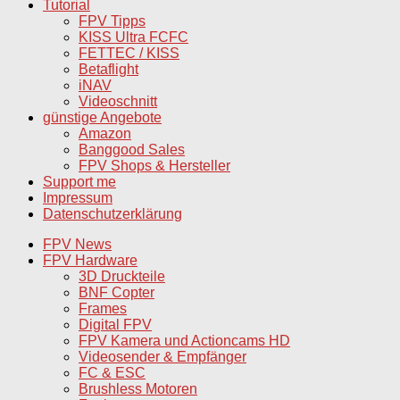
Tutorial
FPV Tipps
KISS Ultra FCFC
FETTEC / KISS
Betaflight
iNAV
Videoschnitt
günstige Angebote
Amazon
Banggood Sales
FPV Shops & Hersteller
Support me
Impressum
Datenschutzerklärung
FPV News
FPV Hardware
3D Druckteile
BNF Copter
Frames
Digital FPV
FPV Kamera und Actioncams HD
Videosender & Empfänger
FC & ESC
Brushless Motoren