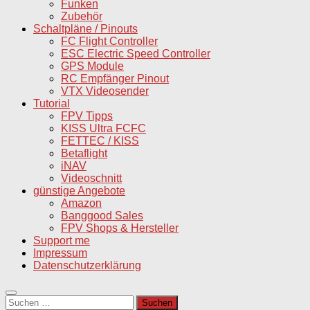
Funken
Zubehör
Schaltpläne / Pinouts
FC Flight Controller
ESC Electric Speed Controller
GPS Module
RC Empfänger Pinout
VTX Videosender
Tutorial
FPV Tipps
KISS Ultra FCFC
FETTEC / KISS
Betaflight
iNAV
Videoschnitt
günstige Angebote
Amazon
Banggood Sales
FPV Shops & Hersteller
Support me
Impressum
Datenschutzerklärung
Suchen