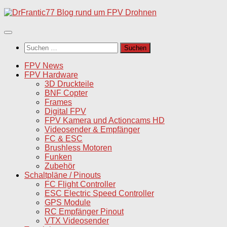
Unter
dem
Inhalt
Suchen
nach:
FPV News
FPV Hardware
3D Druckteile
BNF Copter
Frames
Digital FPV
FPV Kamera und Actioncams HD
Videosender & Empfänger
FC & ESC
Brushless Motoren
Funken
Zubehör
Schaltpläne / Pinouts
FC Flight Controller
ESC Electric Speed Controller
GPS Module
RC Empfänger Pinout
VTX Videosender