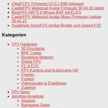
UltraFCFC Firmware V2.0.1-B66 released
CaddxFPV Walksnail Avatar Firmware 39.44.18 stable
BetaFPV AIR75 II Whoop BNF mit ELRS
CaddxFPV Walksnail Avatar Major Firmware Update
39.44.15
Quadmula SirenA F5 großer Bruder zum SirenA F35
Kategorien
FPV Hardware
3D Druckteile
BNF Copter
Brushless Motoren
Digital FPV
FC & ESC
FPV Kamera und Actioncams HD
Frames
Funken
Videosender & Empfänger
Zubehör
FPV News
günstige Angebote
Amazon
Banggood Sales