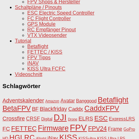
FPV Shops & Hersteller
Schaltpläne / Pinouts
ESC Electric Speed Controller
FC Flight Controller
GPS Module
RC Empfänger Pinout
VTX Videosender
Tutorial
Betaflight
FETTEC / KISS
FPV Tipps
iNAV
KISS Ultra FCFC
Videoschnitt
Schlagwörter
Betaflight
Adventskalender
Avatar
Banggood
Amazon
BetaFPV
CaddxFPV
Blackfriday
Caddx
BF
DJI
ESC
Crossfire
ELRS
CRSF
ExpressLRS
Digital
Drone
FPV
Firmware
FETTEC
FPV24
FC
Frame
GoPro
KISS
HGLRC
iNav
HD
KISSultra
iFlight
KISS Ultra
LRS