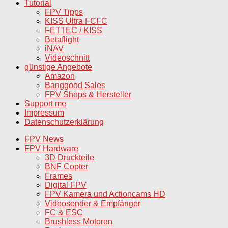
Tutorial
FPV Tipps
KISS Ultra FCFC
FETTEC / KISS
Betaflight
iNAV
Videoschnitt
günstige Angebote
Amazon
Banggood Sales
FPV Shops & Hersteller
Support me
Impressum
Datenschutzerklärung
FPV News
FPV Hardware
3D Druckteile
BNF Copter
Frames
Digital FPV
FPV Kamera und Actioncams HD
Videosender & Empfänger
FC & ESC
Brushless Motoren