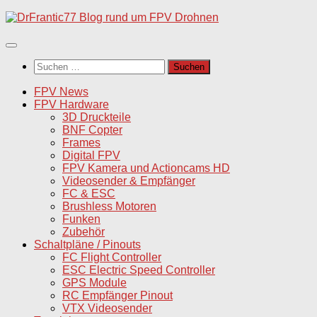
Unter
dem
Inhalt
Suchen
nach:
FPV News
FPV Hardware
3D Druckteile
BNF Copter
Frames
Digital FPV
FPV Kamera und Actioncams HD
Videosender & Empfänger
FC & ESC
Brushless Motoren
Funken
Zubehör
Schaltpläne / Pinouts
FC Flight Controller
ESC Electric Speed Controller
GPS Module
RC Empfänger Pinout
VTX Videosender