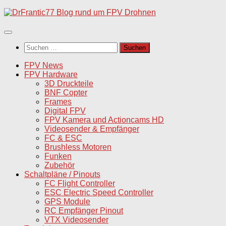
Unter
dem
Inhalt
Suchen
nach:
FPV News
FPV Hardware
3D Druckteile
BNF Copter
Frames
Digital FPV
FPV Kamera und Actioncams HD
Videosender & Empfänger
FC & ESC
Brushless Motoren
Funken
Zubehör
Schaltpläne / Pinouts
FC Flight Controller
ESC Electric Speed Controller
GPS Module
RC Empfänger Pinout
VTX Videosender