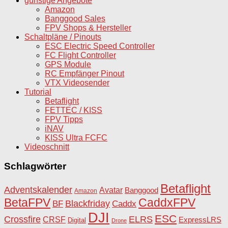
günstige Angebote
Amazon
Banggood Sales
FPV Shops & Hersteller
Schaltpläne / Pinouts
ESC Electric Speed Controller
FC Flight Controller
GPS Module
RC Empfänger Pinout
VTX Videosender
Tutorial
Betaflight
FETTEC / KISS
FPV Tipps
iNAV
KISS Ultra FCFC
Videoschnitt
Schlagwörter
Betaflight
Adventskalender
Avatar
Banggood
Amazon
BetaFPV
CaddxFPV
Blackfriday
Caddx
BF
DJI
ESC
Crossfire
ELRS
CRSF
ExpressLRS
Digital
Drone