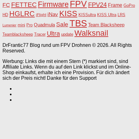
FPV
Firmware
FETTEC
FPV24
FC
Frame
GoPro
KISS
HGLRC
iNav
HD
KISSultra
iFlight
KISS Ultra
LRS
TBS
Sale
Team Blacksheep
Quadmula
Pro
mini
Lumenier
Walksnail
Ultra
Teamblacksheep
Tracer
update
DrFrantic77 Blog rund um FPV Drohnen © 2026. All Rights
Reserved.
Werbung: Links die mit einem Stern (*) markiert sind, sind
Affiliate Links. Wenn du auf den Link klickst und im Online-
Shop einkaufst, erhalte ich eine Provision. Für dich ändert
sich der Preis nicht! Danke für den Support