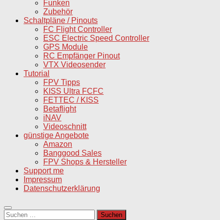
Funken
Zubehör
Schaltpläne / Pinouts
FC Flight Controller
ESC Electric Speed Controller
GPS Module
RC Empfänger Pinout
VTX Videosender
Tutorial
FPV Tipps
KISS Ultra FCFC
FETTEC / KISS
Betaflight
iNAV
Videoschnitt
günstige Angebote
Amazon
Banggood Sales
FPV Shops & Hersteller
Support me
Impressum
Datenschutzerklärung
Suchen