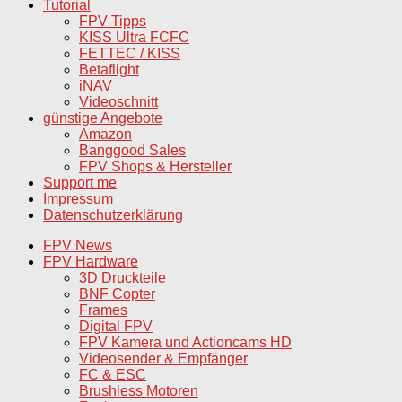
Tutorial
FPV Tipps
KISS Ultra FCFC
FETTEC / KISS
Betaflight
iNAV
Videoschnitt
günstige Angebote
Amazon
Banggood Sales
FPV Shops & Hersteller
Support me
Impressum
Datenschutzerklärung
FPV News
FPV Hardware
3D Druckteile
BNF Copter
Frames
Digital FPV
FPV Kamera und Actioncams HD
Videosender & Empfänger
FC & ESC
Brushless Motoren