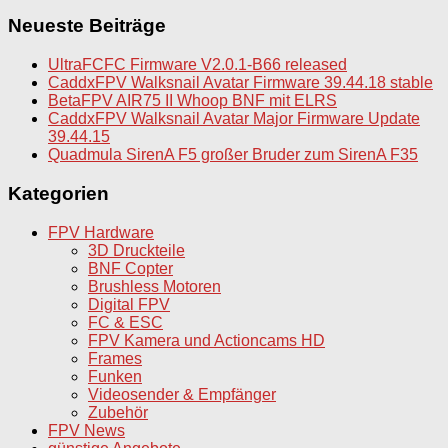
nach:
Neueste Beiträge
UltraFCFC Firmware V2.0.1-B66 released
CaddxFPV Walksnail Avatar Firmware 39.44.18 stable
BetaFPV AIR75 II Whoop BNF mit ELRS
CaddxFPV Walksnail Avatar Major Firmware Update
39.44.15
Quadmula SirenA F5 großer Bruder zum SirenA F35
Kategorien
FPV Hardware
3D Druckteile
BNF Copter
Brushless Motoren
Digital FPV
FC & ESC
FPV Kamera und Actioncams HD
Frames
Funken
Videosender & Empfänger
Zubehör
FPV News