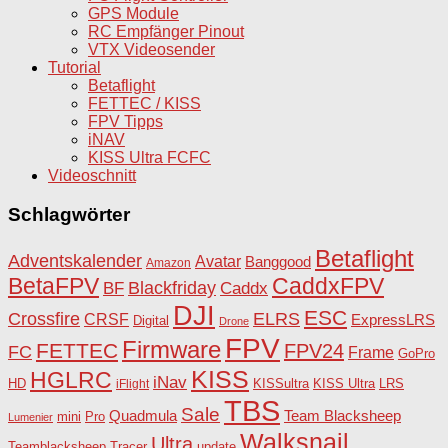
GPS Module
RC Empfänger Pinout
VTX Videosender
Tutorial
Betaflight
FETTEC / KISS
FPV Tipps
iNAV
KISS Ultra FCFC
Videoschnitt
Schlagwörter
Betaflight
Adventskalender
Avatar
Banggood
Amazon
BetaFPV
CaddxFPV
Blackfriday
Caddx
BF
DJI
ESC
Crossfire
ELRS
CRSF
ExpressLRS
Digital
Drone
FPV
Firmware
FETTEC
FPV24
FC
Frame
GoPro
KISS
HGLRC
iNav
HD
KISSultra
iFlight
KISS Ultra
LRS
TBS
Sale
Team Blacksheep
Quadmula
Pro
mini
Lumenier
Walksnail
Ultra
Teamblacksheep
Tracer
update