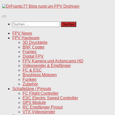
Unter
dem
Inhalt
Suchen
nach:
FPV News
FPV Hardware
3D Druckteile
BNF Copter
Frames
Digital FPV
FPV Kamera und Actioncams HD
Videosender & Empfänger
FC & ESC
Brushless Motoren
Funken
Zubehör
Schaltpläne / Pinouts
FC Flight Controller
ESC Electric Speed Controller
GPS Module
RC Empfänger Pinout
VTX Videosender