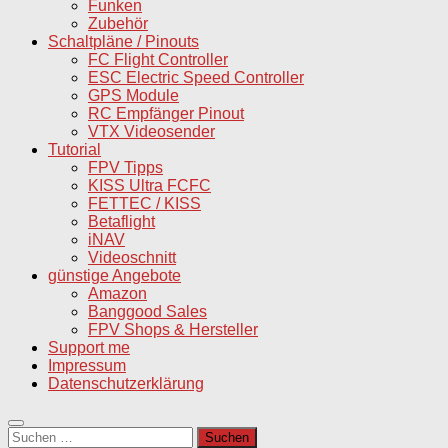
Funken
Zubehör
Schaltpläne / Pinouts
FC Flight Controller
ESC Electric Speed Controller
GPS Module
RC Empfänger Pinout
VTX Videosender
Tutorial
FPV Tipps
KISS Ultra FCFC
FETTEC / KISS
Betaflight
iNAV
Videoschnitt
günstige Angebote
Amazon
Banggood Sales
FPV Shops & Hersteller
Support me
Impressum
Datenschutzerklärung
Suchen