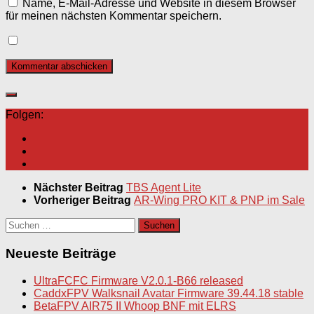
Name, E-Mail-Adresse und Website in diesem Browser
für meinen nächsten Kommentar speichern.
Folgen:
Nächster Beitrag
TBS Agent Lite
Vorheriger Beitrag
AR-Wing PRO KIT & PNP im Sale
Suchen
nach:
Neueste Beiträge
UltraFCFC Firmware V2.0.1-B66 released
CaddxFPV Walksnail Avatar Firmware 39.44.18 stable
BetaFPV AIR75 II Whoop BNF mit ELRS