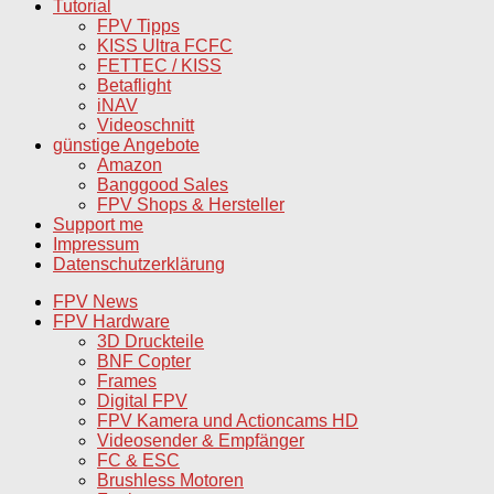
Tutorial
FPV Tipps
KISS Ultra FCFC
FETTEC / KISS
Betaflight
iNAV
Videoschnitt
günstige Angebote
Amazon
Banggood Sales
FPV Shops & Hersteller
Support me
Impressum
Datenschutzerklärung
FPV News
FPV Hardware
3D Druckteile
BNF Copter
Frames
Digital FPV
FPV Kamera und Actioncams HD
Videosender & Empfänger
FC & ESC
Brushless Motoren