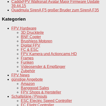
CaddxFPV Walksnail Avatar Major Firmware Update
39.44.15
Quadmula SirenA F5 großer Bruder zum SirenA F35
Kategorien
FPV Hardware
3D Druckteile
BNF Copter
Brushless Motoren
Digital FPV
FC & ESC
FPV Kamera und Actioncams HD
Frames
Funken
Videosender & Empfänger
Zubehör
FPV News
günstige Angebote
Amazon
Banggood Sales
FPV Shops & Hersteller
Schaltpläne / Pinouts
ESC Electric Speed Controller
FC Flight Controller