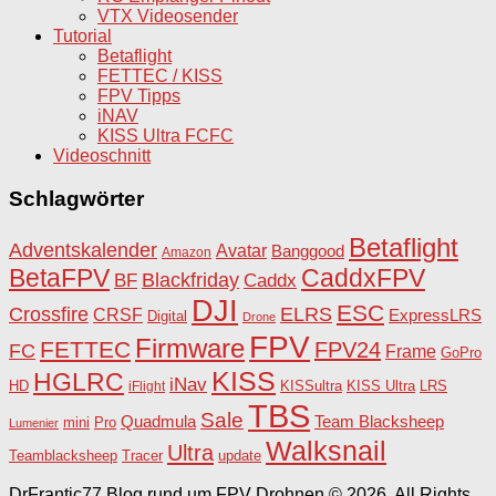
VTX Videosender
Tutorial
Betaflight
FETTEC / KISS
FPV Tipps
iNAV
KISS Ultra FCFC
Videoschnitt
Schlagwörter
Betaflight
Adventskalender
Avatar
Banggood
Amazon
BetaFPV
CaddxFPV
Blackfriday
Caddx
BF
DJI
ESC
Crossfire
ELRS
CRSF
ExpressLRS
Digital
Drone
FPV
Firmware
FETTEC
FPV24
FC
Frame
GoPro
KISS
HGLRC
iNav
HD
KISSultra
iFlight
KISS Ultra
LRS
TBS
Sale
Team Blacksheep
Quadmula
Pro
mini
Lumenier
Walksnail
Ultra
Teamblacksheep
Tracer
update
DrFrantic77 Blog rund um FPV Drohnen © 2026. All Rights