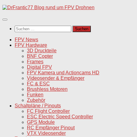
Unter
dem
Inhalt
Suchen
nach:
FPV News
FPV Hardware
3D Druckteile
BNF Copter
Frames
Digital FPV
FPV Kamera und Actioncams HD
Videosender & Empfänger
FC & ESC
Brushless Motoren
Funken
Zubehör
Schaltpläne / Pinouts
FC Flight Controller
ESC Electric Speed Controller
GPS Module
RC Empfänger Pinout
VTX Videosender