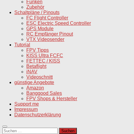
Funken
Zubehör
Schaltpläne / Pinouts
FC Flight Controller
ESC Electric Speed Controller
GPS Module
RC Empfänger Pinout
VTX Videosender
Tutorial
FPV Tipps
KISS Ultra FCFC
FETTEC / KISS
Betaflight
iNAV
Videoschnitt
günstige Angebote
Amazon
Banggood Sales
FPV Shops & Hersteller
Support me
Impressum
Datenschutzerklärung
Suchen