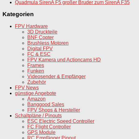
Quadmula SirenA F5 großer Bruder zum SirenA F35
Kategorien
FPV Hardware
3D Druckteile
BNF Copter
Brushless Motoren
Digital FPV
FC & ESC
FPV Kamera und Actioncams HD
Frames
Funken
Videosender & Empfänger
Zubehör
FPV News
günstige Angebote
Amazon
Banggood Sales
FPV Shops & Hersteller
Schaltpläne / Pinouts
ESC Electric Speed Controller
FC Flight Controller
GPS Module
RC Empfänger Pinout