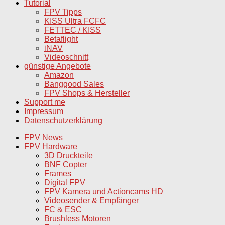
Tutorial
FPV Tipps
KISS Ultra FCFC
FETTEC / KISS
Betaflight
iNAV
Videoschnitt
günstige Angebote
Amazon
Banggood Sales
FPV Shops & Hersteller
Support me
Impressum
Datenschutzerklärung
FPV News
FPV Hardware
3D Druckteile
BNF Copter
Frames
Digital FPV
FPV Kamera und Actioncams HD
Videosender & Empfänger
FC & ESC
Brushless Motoren