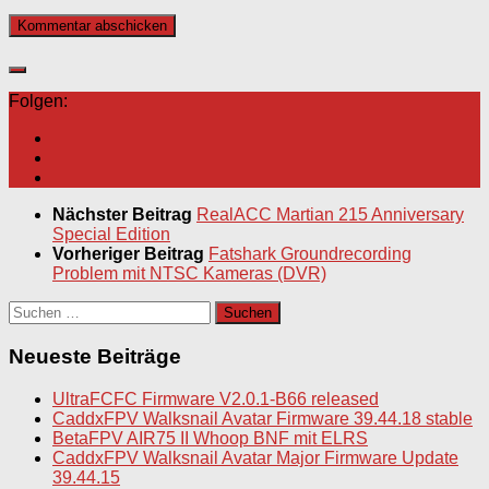
Folgen:
Nächster Beitrag
RealACC Martian 215 Anniversary
Special Edition
Vorheriger Beitrag
Fatshark Groundrecording
Problem mit NTSC Kameras (DVR)
Suchen
nach:
Neueste Beiträge
UltraFCFC Firmware V2.0.1-B66 released
CaddxFPV Walksnail Avatar Firmware 39.44.18 stable
BetaFPV AIR75 II Whoop BNF mit ELRS
CaddxFPV Walksnail Avatar Major Firmware Update
39.44.15