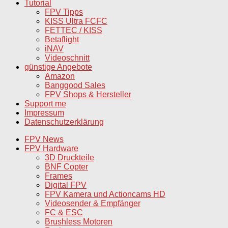
Tutorial
FPV Tipps
KISS Ultra FCFC
FETTEC / KISS
Betaflight
iNAV
Videoschnitt
günstige Angebote
Amazon
Banggood Sales
FPV Shops & Hersteller
Support me
Impressum
Datenschutzerklärung
FPV News
FPV Hardware
3D Druckteile
BNF Copter
Frames
Digital FPV
FPV Kamera und Actioncams HD
Videosender & Empfänger
FC & ESC
Brushless Motoren