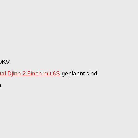
0KV.
l Djinn 2.5inch mit 6S
geplannt sind.
n.