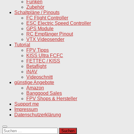
Funken
Zubehör
Schaltpläne / Pinouts
FC Flight Controller
ESC Electric Speed Controller
GPS Module
RC Empfänger Pinout
VTX Videosender
Tutorial
FPV Tipps
KISS Ultra FCFC
FETTEC / KISS
Betaflight
iNAV
Videoschnitt
günstige Angebote
Amazon
Banggood Sales
FPV Shops & Hersteller
Support me
Impressum
Datenschutzerklärung
Suchen