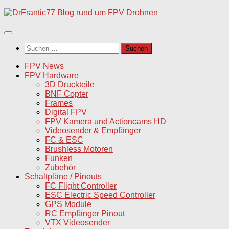
Unter
dem
Inhalt
Suchen
nach:
FPV News
FPV Hardware
3D Druckteile
BNF Copter
Frames
Digital FPV
FPV Kamera und Actioncams HD
Videosender & Empfänger
FC & ESC
Brushless Motoren
Funken
Zubehör
Schaltpläne / Pinouts
FC Flight Controller
ESC Electric Speed Controller
GPS Module
RC Empfänger Pinout
VTX Videosender