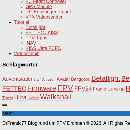
FC Flight Controller
GPS Module
RC Empfänger Pinout
VTX Videosender
Tutorial
Betaflight
FETTEC / KISS
FPV Tipps
iNAV
KISS Ultra FCFC
Videoschnitt
Schlagwörter
Betaflight
Be
Adventskalender
Avatar
Banggood
Amazon
FPV
Firmware
FETTEC
FPV24
Frame
HD
GoPro
Walksnail
Ultra
Tracer
update
mehr
DrFrantic77 Blog rund um FPV Drohnen © 2026. All Rights R