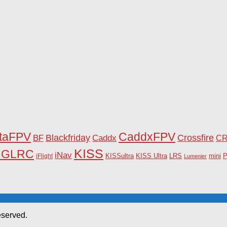
taFPV
CaddxFPV
Blackfriday
Caddx
Crossfire
BF
C
KISS
HGLRC
iNav
KISSultra
P
iFlight
KISS Ultra
LRS
mini
Lumenier
eserved.