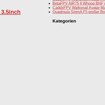
BetaFPV AIR75 II Whoop BNF 
CaddxFPV Walksnail Avatar Ma
3.5inch
Quadmula SirenA F5 großer Br
Kategorien