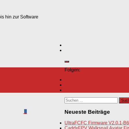
s hin zur Software
Folgen:
Suchen
nach:
Neueste Beiträge
0
UltraFCFC Firmware V2.0.1-B6
CaddxFPV Walksnail Avatar Fir