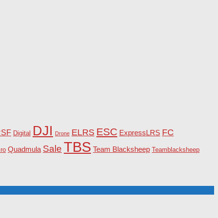
DJI
ESC
ELRS
FC
RSF
ExpressLRS
Digital
Drone
TBS
Sale
Team Blacksheep
Quadmula
ro
Teamblacksheep