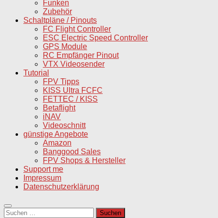
Funken
Zubehör
Schaltpläne / Pinouts
FC Flight Controller
ESC Electric Speed Controller
GPS Module
RC Empfänger Pinout
VTX Videosender
Tutorial
FPV Tipps
KISS Ultra FCFC
FETTEC / KISS
Betaflight
iNAV
Videoschnitt
günstige Angebote
Amazon
Banggood Sales
FPV Shops & Hersteller
Support me
Impressum
Datenschutzerklärung
Suchen