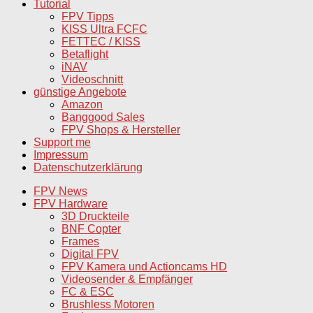
Tutorial
FPV Tipps
KISS Ultra FCFC
FETTEC / KISS
Betaflight
iNAV
Videoschnitt
günstige Angebote
Amazon
Banggood Sales
FPV Shops & Hersteller
Support me
Impressum
Datenschutzerklärung
FPV News
FPV Hardware
3D Druckteile
BNF Copter
Frames
Digital FPV
FPV Kamera und Actioncams HD
Videosender & Empfänger
FC & ESC
Brushless Motoren