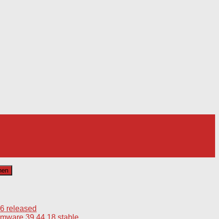
6 released
mware 39.44.18 stable