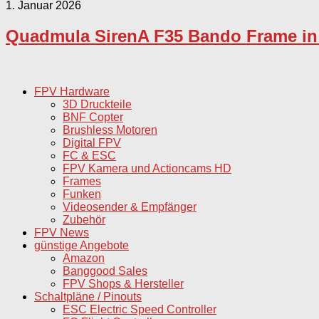
1. Januar 2026
Quadmula SirenA F35 Bando Frame in 
FPV Hardware
3D Druckteile
BNF Copter
Brushless Motoren
Digital FPV
FC & ESC
FPV Kamera und Actioncams HD
Frames
Funken
Videosender & Empfänger
Zubehör
FPV News
günstige Angebote
Amazon
Banggood Sales
FPV Shops & Hersteller
Schaltpläne / Pinouts
ESC Electric Speed Controller