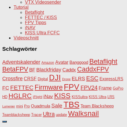
VTX Videosender
Tutorial
Betaflight
FETTEC / KISS
FPV Tipps
iNAV
KISS Ultra FCFC
Videoschnitt
Schlagwörter
Betaflight
Adventskalender
Avatar
Banggood
Amazon
BetaFPV
CaddxFPV
Blackfriday
Caddx
BF
DJI
ESC
Crossfire
ELRS
CRSF
ExpressLRS
Digital
Drone
FPV
Firmware
FETTEC
FPV24
FC
Frame
GoPro
KISS
HGLRC
iNav
HD
KISSultra
iFlight
KISS Ultra
LRS
TBS
Sale
Team Blacksheep
Quadmula
Pro
mini
Lumenier
Walksnail
Ultra
Teamblacksheep
Tracer
update