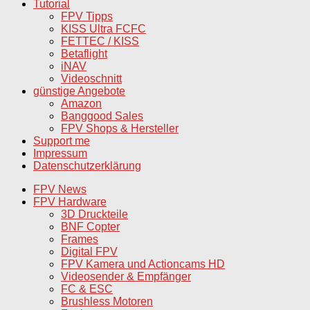
Tutorial
FPV Tipps
KISS Ultra FCFC
FETTEC / KISS
Betaflight
iNAV
Videoschnitt
günstige Angebote
Amazon
Banggood Sales
FPV Shops & Hersteller
Support me
Impressum
Datenschutzerklärung
FPV News
FPV Hardware
3D Druckteile
BNF Copter
Frames
Digital FPV
FPV Kamera und Actioncams HD
Videosender & Empfänger
FC & ESC
Brushless Motoren