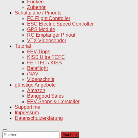
Funken
Zubehör
Schaltpläne / Pinouts
FC Flight Controller
ESC Electric Speed Controller
GPS Module
RC Empfänger Pinout
VTX Videosender
Tutorial
FPV Tipps
KISS Ultra FCFC
FETTEC / KISS
Betaflight
iNAV
Videoschnitt
günstige Angebote
Amazon
Banggood Sales
FPV Shops & Hersteller
Support me
Impressum
Datenschutzerklärung
Suchen