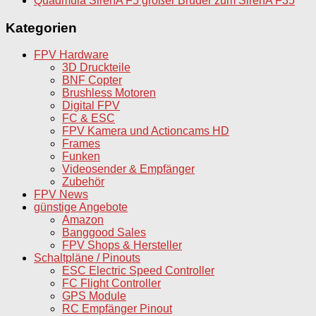
Quadmula SirenA F5 großer Bruder zum SirenA F35
Kategorien
FPV Hardware
3D Druckteile
BNF Copter
Brushless Motoren
Digital FPV
FC & ESC
FPV Kamera und Actioncams HD
Frames
Funken
Videosender & Empfänger
Zubehör
FPV News
günstige Angebote
Amazon
Banggood Sales
FPV Shops & Hersteller
Schaltpläne / Pinouts
ESC Electric Speed Controller
FC Flight Controller
GPS Module
RC Empfänger Pinout