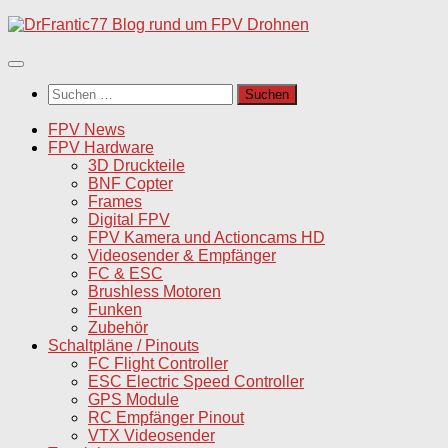
Unter
dem
Inhalt
Suchen
nach:
FPV News
FPV Hardware
3D Druckteile
BNF Copter
Frames
Digital FPV
FPV Kamera und Actioncams HD
Videosender & Empfänger
FC & ESC
Brushless Motoren
Funken
Zubehör
Schaltpläne / Pinouts
FC Flight Controller
ESC Electric Speed Controller
GPS Module
RC Empfänger Pinout
VTX Videosender