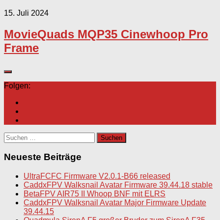
15. Juli 2024
MovieQuads MQP35 Cinewhoop Pro
Frame
Folgen:
Suchen
nach:
Neueste Beiträge
UltraFCFC Firmware V2.0.1-B66 released
CaddxFPV Walksnail Avatar Firmware 39.44.18 stable
BetaFPV AIR75 II Whoop BNF mit ELRS
CaddxFPV Walksnail Avatar Major Firmware Update
39.44.15