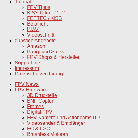
Tutorial
FPV Tipps
KISS Ultra FCFC
FETTEC / KISS
Betaflight
iNAV
Videoschnitt
günstige Angebote
Amazon
Banggood Sales
FPV Shops & Hersteller
Support me
Impressum
Datenschutzerklärung
FPV News
FPV Hardware
3D Druckteile
BNF Copter
Frames
Digital FPV
FPV Kamera und Actioncams HD
Videosender & Empfänger
FC & ESC
Brushless Motoren