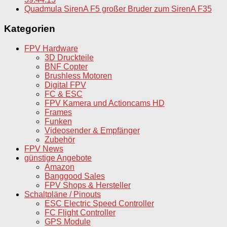
Quadmula SirenA F5 großer Bruder zum SirenA F35
Kategorien
FPV Hardware
3D Druckteile
BNF Copter
Brushless Motoren
Digital FPV
FC & ESC
FPV Kamera und Actioncams HD
Frames
Funken
Videosender & Empfänger
Zubehör
FPV News
günstige Angebote
Amazon
Banggood Sales
FPV Shops & Hersteller
Schaltpläne / Pinouts
ESC Electric Speed Controller
FC Flight Controller
GPS Module