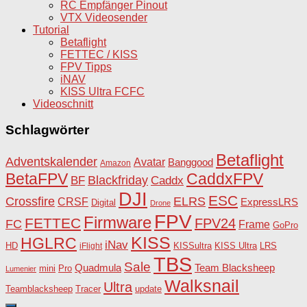
RC Empfänger Pinout
VTX Videosender
Tutorial
Betaflight
FETTEC / KISS
FPV Tipps
iNAV
KISS Ultra FCFC
Videoschnitt
Schlagwörter
Betaflight
Adventskalender
Avatar
Banggood
Amazon
BetaFPV
CaddxFPV
Blackfriday
Caddx
BF
DJI
ESC
Crossfire
ELRS
CRSF
ExpressLRS
Digital
Drone
FPV
Firmware
FETTEC
FPV24
FC
Frame
GoPro
KISS
HGLRC
iNav
HD
KISSultra
iFlight
KISS Ultra
LRS
TBS
Sale
Team Blacksheep
Quadmula
Pro
mini
Lumenier
Walksnail
Ultra
Teamblacksheep
Tracer
update