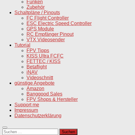
Funken
Zubehör
Schaltpläne / Pinouts
FC Flight Controller
ESC Electric Speed Controller
GPS Module
RC Empfänger Pinout
VTX Videosender
Tutorial
FPV Tipps
KISS Ultra FCFC
FETTEC / KISS
Betaflight
iNAV
Videoschnitt
günstige Angebote
Amazon
Banggood Sales
FPV Shops & Hersteller
Support me
Impressum
Datenschutzerklärung
Suchen