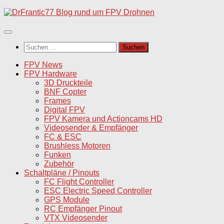
Unter
dem
Inhalt
Suchen
nach:
FPV News
FPV Hardware
3D Druckteile
BNF Copter
Frames
Digital FPV
FPV Kamera und Actioncams HD
Videosender & Empfänger
FC & ESC
Brushless Motoren
Funken
Zubehör
Schaltpläne / Pinouts
FC Flight Controller
ESC Electric Speed Controller
GPS Module
RC Empfänger Pinout
VTX Videosender