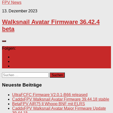
FPV News
13. Dezember 2023
Walksnail Avatar Firmware 36.42.4
beta
Folgen:
Suchen
nach:
Neueste Beiträge
UltraFCFC Firmware V2.0.1-B66 released
CaddxFPV Walksnail Avatar Firmware 39.44.18 stable
BetaFPV AIR75 II Whoop BNF mit ELRS
CaddxFPV Walksnail Avatar Major Firmware Update
39.44.15