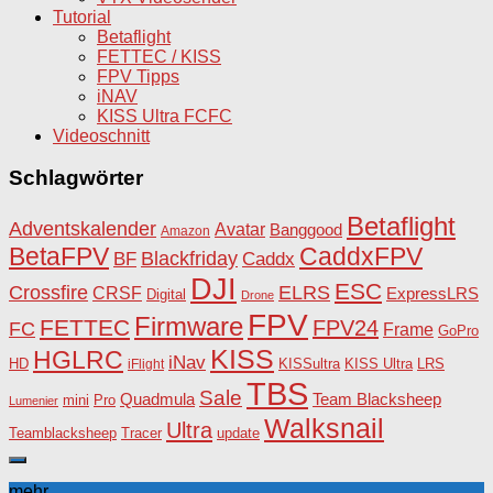
Tutorial
Betaflight
FETTEC / KISS
FPV Tipps
iNAV
KISS Ultra FCFC
Videoschnitt
Schlagwörter
Betaflight
Adventskalender
Avatar
Banggood
Amazon
BetaFPV
CaddxFPV
Blackfriday
Caddx
BF
DJI
ESC
Crossfire
ELRS
CRSF
ExpressLRS
Digital
Drone
FPV
Firmware
FETTEC
FPV24
FC
Frame
GoPro
KISS
HGLRC
iNav
HD
KISSultra
iFlight
KISS Ultra
LRS
TBS
Sale
Team Blacksheep
Quadmula
Pro
mini
Lumenier
Walksnail
Ultra
Teamblacksheep
Tracer
update
mehr