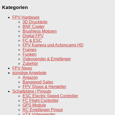
Kategorien
FPV Hardware
3D Druckteile
BNF Copter
Brushless Motoren
Digital FPV
FC & ESC
FPV Kamera und Actioncams HD
Frames
Funken
Videosender & Empfänger
Zubehör
FPV News
günstige Angebote
Amazon
Banggood Sales
FPV Shops & Hersteller
Schaltpläne / Pinouts
ESC Electric Speed Controller
FC Flight Controller
GPS Module
RC Empfänger Pinout
VTX Videosender