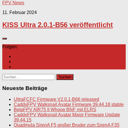
FPV News
11. Februar 2024
KISS Ultra 2.0.1-B56 veröffentlicht
Folgen:
Suchen
nach:
Neueste Beiträge
UltraFCFC Firmware V2.0.1-B66 released
CaddxFPV Walksnail Avatar Firmware 39.44.18 stable
BetaFPV AIR75 II Whoop BNF mit ELRS
CaddxFPV Walksnail Avatar Major Firmware Update
39.44.15
Quadmula SirenA F5 großer Bruder zum SirenA F35