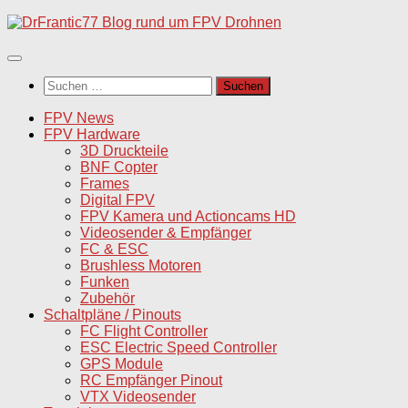
Unter
dem
Inhalt
Suchen
nach:
FPV News
FPV Hardware
3D Druckteile
BNF Copter
Frames
Digital FPV
FPV Kamera und Actioncams HD
Videosender & Empfänger
FC & ESC
Brushless Motoren
Funken
Zubehör
Schaltpläne / Pinouts
FC Flight Controller
ESC Electric Speed Controller
GPS Module
RC Empfänger Pinout
VTX Videosender