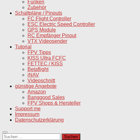
Funken
Zubehör
Schaltpläne / Pinouts
FC Flight Controller
ESC Electric Speed Controller
GPS Module
RC Empfänger Pinout
VTX Videosender
Tutorial
FPV Tipps
KISS Ultra FCFC
FETTEC / KISS
Betaflight
iNAV
Videoschnitt
günstige Angebote
Amazon
Banggood Sales
FPV Shops & Hersteller
Support me
Impressum
Datenschutzerklärung
Suchen