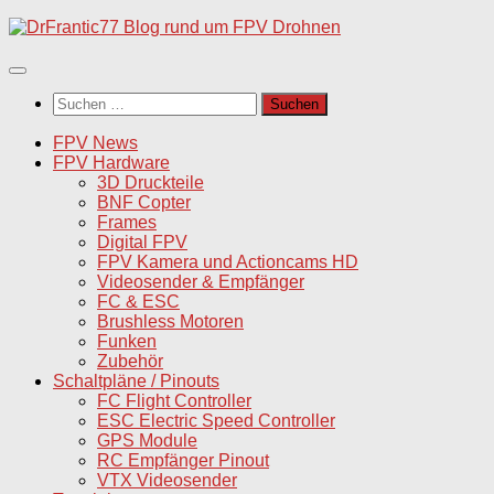
Unter
dem
Inhalt
Suchen
nach:
FPV News
FPV Hardware
3D Druckteile
BNF Copter
Frames
Digital FPV
FPV Kamera und Actioncams HD
Videosender & Empfänger
FC & ESC
Brushless Motoren
Funken
Zubehör
Schaltpläne / Pinouts
FC Flight Controller
ESC Electric Speed Controller
GPS Module
RC Empfänger Pinout
VTX Videosender