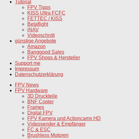
Tutorial
FPV Tipps
KISS Ultra FCFC
FETTEC / KISS
Betaflight
iNAV
Videoschnitt
günstige Angebote
Amazon
Banggood Sales
FPV Shops & Hersteller
Support me
Impressum
Datenschutzerklärung
FPV News
FPV Hardware
3D Druckteile
BNF Copter
Frames
Digital FPV
FPV Kamera und Actioncams HD
Videosender & Empfänger
FC & ESC
Brushless Motoren