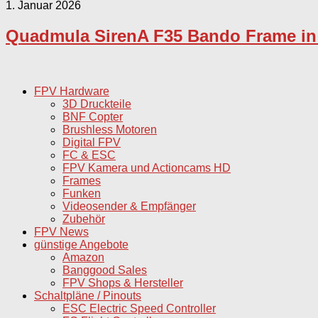
1. Januar 2026
Quadmula SirenA F35 Bando Frame in 
FPV Hardware
3D Druckteile
BNF Copter
Brushless Motoren
Digital FPV
FC & ESC
FPV Kamera und Actioncams HD
Frames
Funken
Videosender & Empfänger
Zubehör
FPV News
günstige Angebote
Amazon
Banggood Sales
FPV Shops & Hersteller
Schaltpläne / Pinouts
ESC Electric Speed Controller