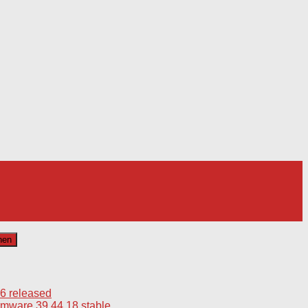
6 released
mware 39.44.18 stable