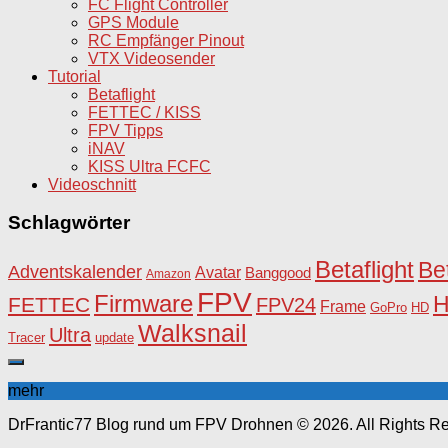
FC Flight Controller
GPS Module
RC Empfänger Pinout
VTX Videosender
Tutorial
Betaflight
FETTEC / KISS
FPV Tipps
iNAV
KISS Ultra FCFC
Videoschnitt
Schlagwörter
Betaflight
Be
Adventskalender
Avatar
Banggood
Amazon
FPV
Firmware
FETTEC
FPV24
Frame
HD
GoPro
Walksnail
Ultra
Tracer
update
mehr
DrFrantic77 Blog rund um FPV Drohnen © 2026. All Rights R