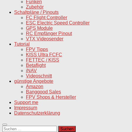
Funken
Zubehör
Schaltpläne / Pinouts
FC Flight Controller
ESC Electric Speed Controller
GPS Module
RC Empfänger Pinout
VTX Videosender
Tutorial
FPV Tipps
KISS Ultra FCFC
FETTEC / KISS
Betaflight
iNAV
Videoschnitt
günstige Angebote
Amazon
Banggood Sales
FPV Shops & Hersteller
Support me
Impressum
Datenschutzerklärung
Suchen