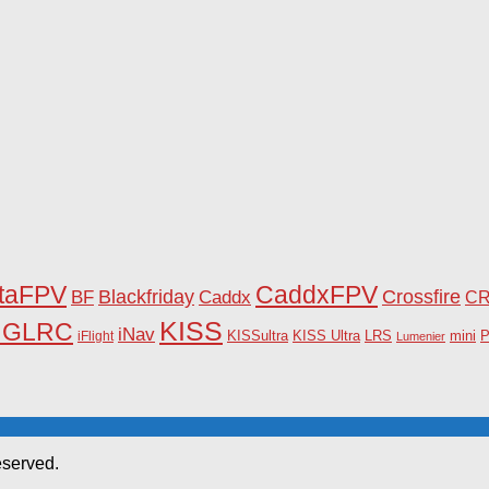
taFPV
CaddxFPV
Blackfriday
Caddx
Crossfire
BF
C
KISS
HGLRC
iNav
KISSultra
P
iFlight
KISS Ultra
LRS
mini
Lumenier
eserved.