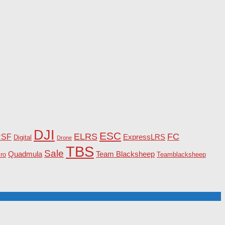
DJI
ESC
ELRS
FC
RSF
ExpressLRS
Digital
Drone
TBS
Sale
Team Blacksheep
Quadmula
ro
Teamblacksheep