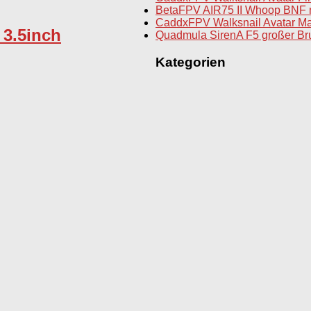
BetaFPV AIR75 II Whoop BNF 
CaddxFPV Walksnail Avatar Ma
3.5inch
Quadmula SirenA F5 großer Br
Kategorien