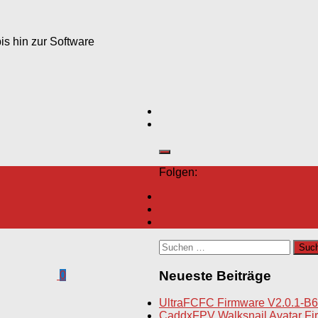
s hin zur Software
Folgen:
Suchen
nach:
Neueste Beiträge
0
UltraFCFC Firmware V2.0.1-B6
CaddxFPV Walksnail Avatar Fir