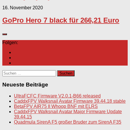
16. November 2020
GoPro Hero 7 black für 266,21 Euro
Folgen:
Suchen
nach:
Neueste Beiträge
UltraFCFC Firmware V2.0.1-B66 released
CaddxFPV Walksnail Avatar Firmware 39.44.18 stable
BetaFPV AIR75 II Whoop BNF mit ELRS
CaddxFPV Walksnail Avatar Major Firmware Update
39.44.15
Quadmula SirenA F5 großer Bruder zum SirenA F35