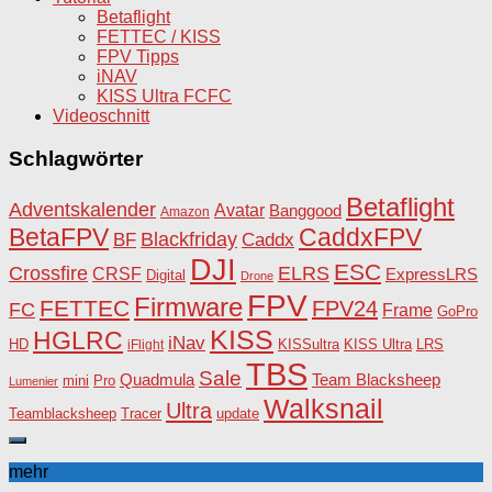
Betaflight
FETTEC / KISS
FPV Tipps
iNAV
KISS Ultra FCFC
Videoschnitt
Schlagwörter
Betaflight
Adventskalender
Avatar
Banggood
Amazon
BetaFPV
CaddxFPV
Blackfriday
Caddx
BF
DJI
ESC
Crossfire
ELRS
CRSF
ExpressLRS
Digital
Drone
FPV
Firmware
FETTEC
FPV24
FC
Frame
GoPro
KISS
HGLRC
iNav
HD
KISSultra
iFlight
KISS Ultra
LRS
TBS
Sale
Team Blacksheep
Quadmula
Pro
mini
Lumenier
Walksnail
Ultra
Teamblacksheep
Tracer
update
mehr