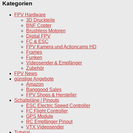
Kategorien
FPV Hardware
3D Druckteile
BNF Copter
Brushless Motoren
Digital FPV
FC & ESC
FPV Kamera und Actioncams HD
Frames
Funken
Videosender & Empfänger
Zubehör
FPV News
günstige Angebote
Amazon
Banggood Sales
FPV Shops & Hersteller
Schaltpläne / Pinouts
ESC Electric Speed Controller
FC Flight Controller
GPS Module
RC Empfänger Pinout
VTX Videosender
Tutorial