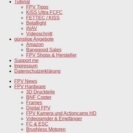
Tutorial
FPV Tipps
KISS Ultra FCFC
FETTEC / KISS
Betaflight
iNAV
Videoschnitt
günstige Angebote
Amazon
Banggood Sales
FPV Shops & Hersteller
Support me
Impressum
Datenschutzerklärung
FPV News
FPV Hardware
3D Druckteile
BNF Copter
Frames
Digital FPV
FPV Kamera und Actioncams HD
Videosender & Empfänger
FC & ESC
Brushless Motoren