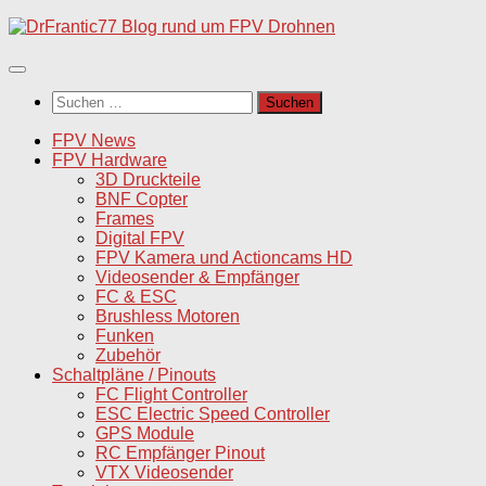
Unter
dem
Inhalt
Suchen
nach:
FPV News
FPV Hardware
3D Druckteile
BNF Copter
Frames
Digital FPV
FPV Kamera und Actioncams HD
Videosender & Empfänger
FC & ESC
Brushless Motoren
Funken
Zubehör
Schaltpläne / Pinouts
FC Flight Controller
ESC Electric Speed Controller
GPS Module
RC Empfänger Pinout
VTX Videosender