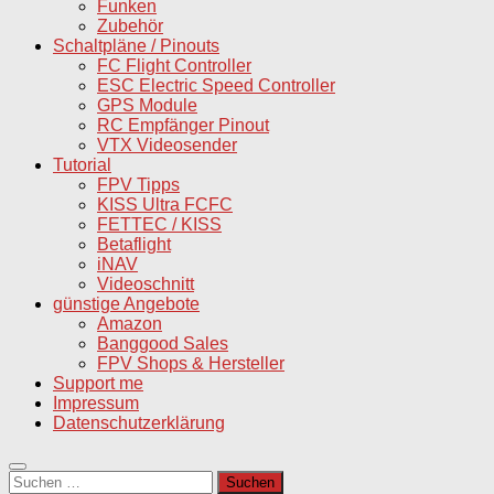
Funken
Zubehör
Schaltpläne / Pinouts
FC Flight Controller
ESC Electric Speed Controller
GPS Module
RC Empfänger Pinout
VTX Videosender
Tutorial
FPV Tipps
KISS Ultra FCFC
FETTEC / KISS
Betaflight
iNAV
Videoschnitt
günstige Angebote
Amazon
Banggood Sales
FPV Shops & Hersteller
Support me
Impressum
Datenschutzerklärung
Suchen