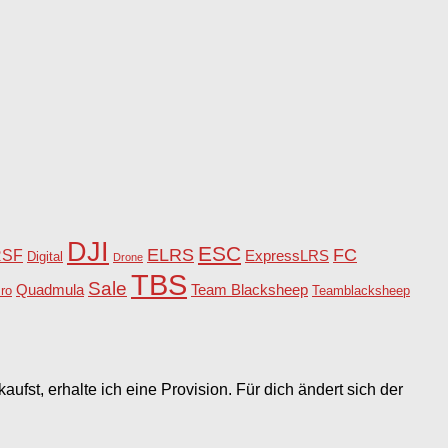
DJI
ESC
ELRS
FC
RSF
ExpressLRS
Digital
Drone
TBS
Sale
Team Blacksheep
Quadmula
ro
Teamblacksheep
aufst, erhalte ich eine Provision. Für dich ändert sich der