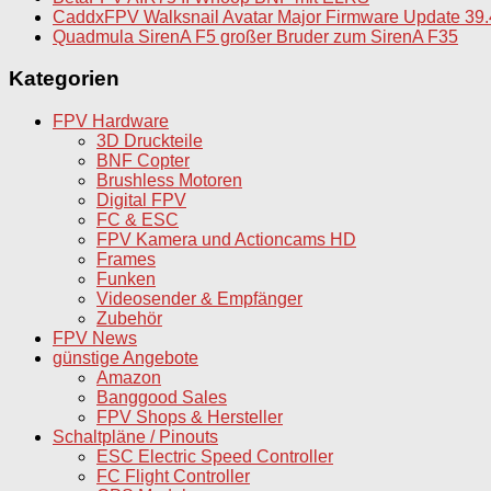
CaddxFPV Walksnail Avatar Major Firmware Update 39.
Quadmula SirenA F5 großer Bruder zum SirenA F35
Kategorien
FPV Hardware
3D Druckteile
BNF Copter
Brushless Motoren
Digital FPV
FC & ESC
FPV Kamera und Actioncams HD
Frames
Funken
Videosender & Empfänger
Zubehör
FPV News
günstige Angebote
Amazon
Banggood Sales
FPV Shops & Hersteller
Schaltpläne / Pinouts
ESC Electric Speed Controller
FC Flight Controller