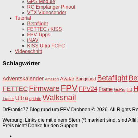
GPS Module
RC Empfänger Pinout
VTX Videosender
Tutorial
Betaflight
FETTEC / KISS
FPV Tipps
iNAV
KISS Ultra FCFC
Videoschnitt
Schlagwörter
Betaflight
Be
Adventskalender
Avatar
Banggood
Amazon
FPV
Firmware
FETTEC
FPV24
Frame
HD
GoPro
Walksnail
Ultra
Tracer
update
DrFrantic77 Blog rund um FPV Drohnen © 2026. All Rights R
Werbung: Links die mit einem Stern (*) markiert sind, sind Affi
Preis nicht! Danke für den Support