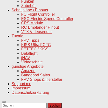
Funken
Zubehör
Schaltpläne / Pinouts
FC Flight Controller
ESC Electric Speed Controller
GPS Module
RC Empfänger Pinout
VTX Videosender
Tutorial
FPV Tipps
KISS Ultra FCFC
FETTEC / KISS
Betaflight
iNAV
Videoschnitt
günstige Angebote
Amazon
Banggood Sales
FPV Shops & Hersteller
Support me
Impressum
Datenschutzerklärung
Suchen