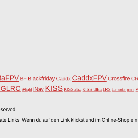
taFPV
CaddxFPV
Blackfriday
Caddx
Crossfire
BF
C
KISS
HGLRC
iNav
KISSultra
P
iFlight
KISS Ultra
LRS
mini
Lumenier
eserved.
liate Links. Wenn du auf den Link klickst und im Online-Shop eink