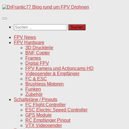
Unter
dem
Inhalt
Suchen
nach:
FPV News
FPV Hardware
3D Druckteile
BNF Copter
Frames
Digital FPV
FPV Kamera und Actioncams HD
Videosender & Empfänger
FC & ESC
Brushless Motoren
Funken
Zubehör
Schaltpläne / Pinouts
FC Flight Controller
ESC Electric Speed Controller
GPS Module
RC Empfänger Pinout
VTX Videosender