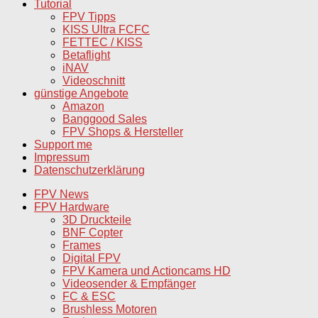
Tutorial
FPV Tipps
KISS Ultra FCFC
FETTEC / KISS
Betaflight
iNAV
Videoschnitt
günstige Angebote
Amazon
Banggood Sales
FPV Shops & Hersteller
Support me
Impressum
Datenschutzerklärung
FPV News
FPV Hardware
3D Druckteile
BNF Copter
Frames
Digital FPV
FPV Kamera und Actioncams HD
Videosender & Empfänger
FC & ESC
Brushless Motoren