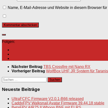
Name, E-Mail-Adresse und Website in diesem Browser fü
Folgen:
Nächster Beitrag
TBS Crossfire mit Nano RX
Vorheriger Beitrag
WolfBox UHF JR System für Taranis
Suchen
nach:
Neueste Beiträge
UltraFCFC Firmware V2.0.1-B66 released
CaddxFPV Walksnail Avatar Firmware 39.44.18 stable
BetaFPV AIR75 II Whoop BNF mit ELRS