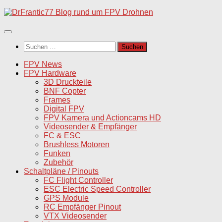
Unter
dem
Inhalt
Suchen
nach:
FPV News
FPV Hardware
3D Druckteile
BNF Copter
Frames
Digital FPV
FPV Kamera und Actioncams HD
Videosender & Empfänger
FC & ESC
Brushless Motoren
Funken
Zubehör
Schaltpläne / Pinouts
FC Flight Controller
ESC Electric Speed Controller
GPS Module
RC Empfänger Pinout
VTX Videosender