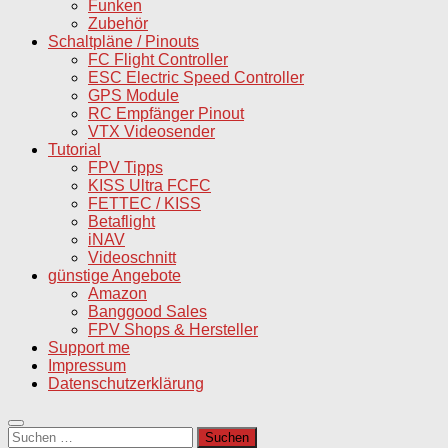
Funken
Zubehör
Schaltpläne / Pinouts
FC Flight Controller
ESC Electric Speed Controller
GPS Module
RC Empfänger Pinout
VTX Videosender
Tutorial
FPV Tipps
KISS Ultra FCFC
FETTEC / KISS
Betaflight
iNAV
Videoschnitt
günstige Angebote
Amazon
Banggood Sales
FPV Shops & Hersteller
Support me
Impressum
Datenschutzerklärung
Suchen