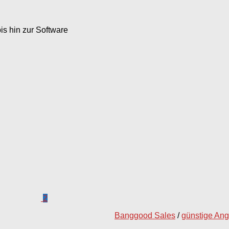
s hin zur Software
2
Banggood Sales
/
günstige An