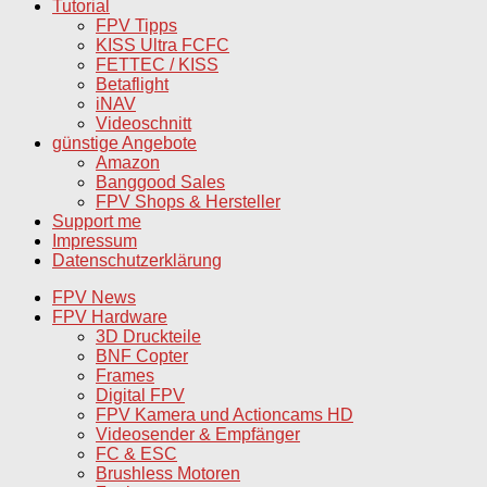
Tutorial
FPV Tipps
KISS Ultra FCFC
FETTEC / KISS
Betaflight
iNAV
Videoschnitt
günstige Angebote
Amazon
Banggood Sales
FPV Shops & Hersteller
Support me
Impressum
Datenschutzerklärung
FPV News
FPV Hardware
3D Druckteile
BNF Copter
Frames
Digital FPV
FPV Kamera und Actioncams HD
Videosender & Empfänger
FC & ESC
Brushless Motoren