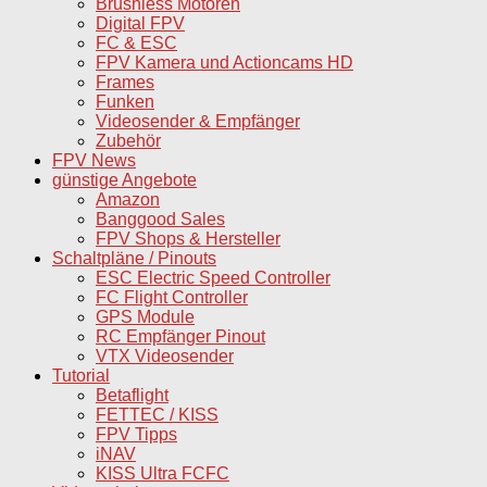
Brushless Motoren
Digital FPV
FC & ESC
FPV Kamera und Actioncams HD
Frames
Funken
Videosender & Empfänger
Zubehör
FPV News
günstige Angebote
Amazon
Banggood Sales
FPV Shops & Hersteller
Schaltpläne / Pinouts
ESC Electric Speed Controller
FC Flight Controller
GPS Module
RC Empfänger Pinout
VTX Videosender
Tutorial
Betaflight
FETTEC / KISS
FPV Tipps
iNAV
KISS Ultra FCFC