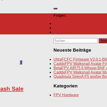
Folgen:
Suchen
nach:
Neueste Beiträge
UltraFCFC Firmware V2.0.1-B6
0
CaddxFPV Walksnail Avatar Fir
BetaFPV AIR75 II Whoop BNF 
CaddxFPV Walksnail Avatar Ma
Quadmula SirenA F5 großer Br
Kategorien
ash Sale
FPV Hardware