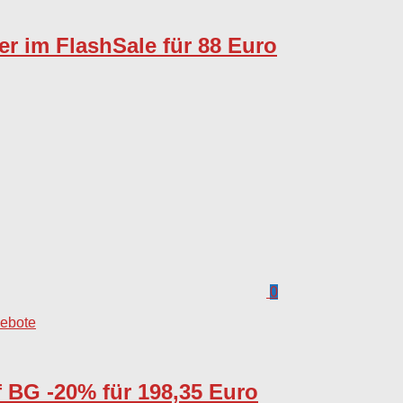
 im FlashSale für 88 Euro
0
gebote
 BG -20% für 198,35 Euro