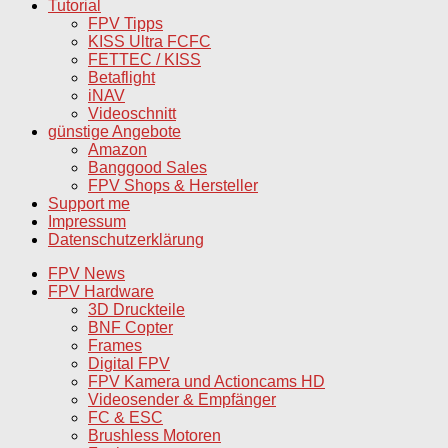
Tutorial
FPV Tipps
KISS Ultra FCFC
FETTEC / KISS
Betaflight
iNAV
Videoschnitt
günstige Angebote
Amazon
Banggood Sales
FPV Shops & Hersteller
Support me
Impressum
Datenschutzerklärung
FPV News
FPV Hardware
3D Druckteile
BNF Copter
Frames
Digital FPV
FPV Kamera und Actioncams HD
Videosender & Empfänger
FC & ESC
Brushless Motoren