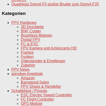
Quadmula SirenA F5 großer Bruder zum SirenA F35
Kategorien
FPV Hardware
3D Druckteile
BNF Copter
Brushless Motoren
Digital FPV
FC & ESC
FPV Kamera und Actioncams HD
Frames
Funken
Videosender & Empfänger
Zubehör
FPV News
günstige Angebote
Amazon
Banggood Sales
FPV Shops & Hersteller
Schaltpläne / Pinouts
ESC Electric Speed Controller
FC Flight Controller
GPS Module