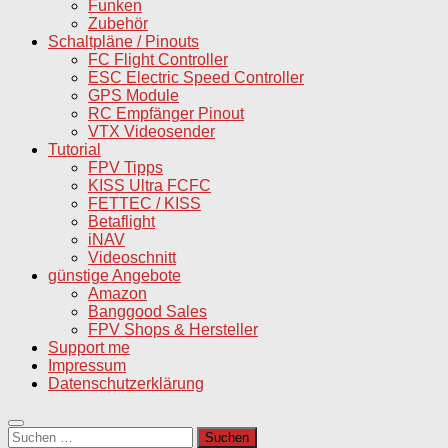
Funken
Zubehör
Schaltpläne / Pinouts
FC Flight Controller
ESC Electric Speed Controller
GPS Module
RC Empfänger Pinout
VTX Videosender
Tutorial
FPV Tipps
KISS Ultra FCFC
FETTEC / KISS
Betaflight
iNAV
Videoschnitt
günstige Angebote
Amazon
Banggood Sales
FPV Shops & Hersteller
Support me
Impressum
Datenschutzerklärung
Suchen