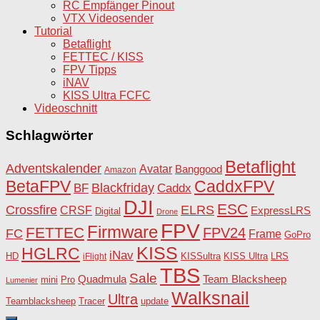
RC Empfänger Pinout
VTX Videosender
Tutorial
Betaflight
FETTEC / KISS
FPV Tipps
iNAV
KISS Ultra FCFC
Videoschnitt
Schlagwörter
Betaflight
Adventskalender
Avatar
Banggood
Amazon
BetaFPV
CaddxFPV
Blackfriday
Caddx
BF
DJI
ESC
Crossfire
ELRS
CRSF
ExpressLRS
Digital
Drone
FPV
Firmware
FETTEC
FPV24
FC
Frame
GoPro
KISS
HGLRC
iNav
HD
KISSultra
iFlight
KISS Ultra
LRS
TBS
Sale
Team Blacksheep
Quadmula
Pro
mini
Lumenier
Walksnail
Ultra
Teamblacksheep
Tracer
update