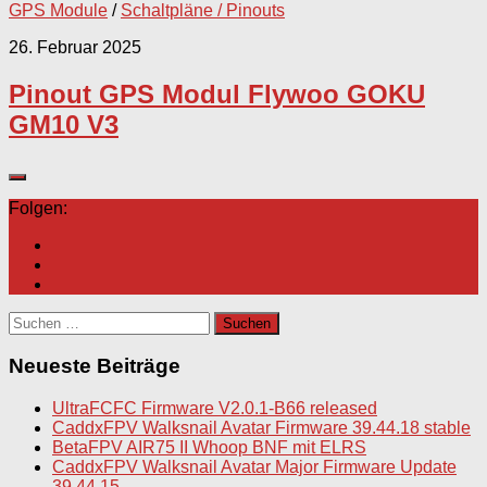
GPS Module
/
Schaltpläne / Pinouts
26. Februar 2025
Pinout GPS Modul Flywoo GOKU
GM10 V3
Folgen:
Suchen
nach:
Neueste Beiträge
UltraFCFC Firmware V2.0.1-B66 released
CaddxFPV Walksnail Avatar Firmware 39.44.18 stable
BetaFPV AIR75 II Whoop BNF mit ELRS
CaddxFPV Walksnail Avatar Major Firmware Update
39.44.15