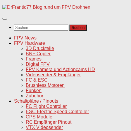
Unter
dem
Inhalt
Suchen
nach:
FPV News
FPV Hardware
3D Druckteile
BNF Copter
Frames
Digital FPV
FPV Kamera und Actioncams HD
Videosender & Empfänger
FC & ESC
Brushless Motoren
Funken
Zubehör
Schaltpläne / Pinouts
FC Flight Controller
ESC Electric Speed Controller
GPS Module
RC Empfänger Pinout
VTX Videosender