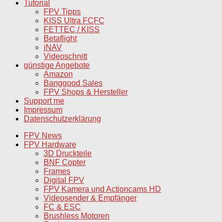
Tutorial
FPV Tipps
KISS Ultra FCFC
FETTEC / KISS
Betaflight
iNAV
Videoschnitt
günstige Angebote
Amazon
Banggood Sales
FPV Shops & Hersteller
Support me
Impressum
Datenschutzerklärung
FPV News
FPV Hardware
3D Druckteile
BNF Copter
Frames
Digital FPV
FPV Kamera und Actioncams HD
Videosender & Empfänger
FC & ESC
Brushless Motoren