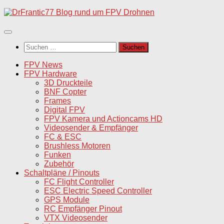
Unter
dem
Inhalt
Suchen
nach:
FPV News
FPV Hardware
3D Druckteile
BNF Copter
Frames
Digital FPV
FPV Kamera und Actioncams HD
Videosender & Empfänger
FC & ESC
Brushless Motoren
Funken
Zubehör
Schaltpläne / Pinouts
FC Flight Controller
ESC Electric Speed Controller
GPS Module
RC Empfänger Pinout
VTX Videosender