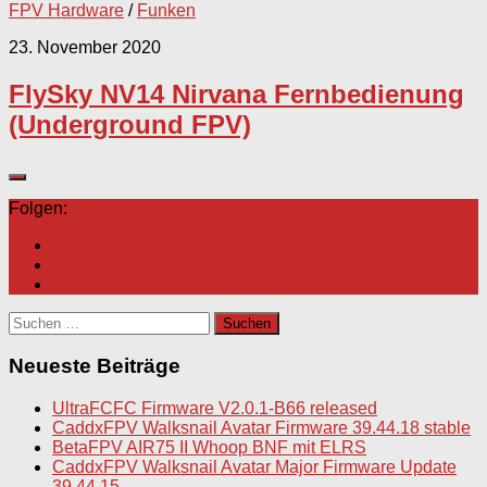
FPV Hardware
/
Funken
23. November 2020
FlySky NV14 Nirvana Fernbedienung
(Underground FPV)
Folgen:
Suchen
nach:
Neueste Beiträge
UltraFCFC Firmware V2.0.1-B66 released
CaddxFPV Walksnail Avatar Firmware 39.44.18 stable
BetaFPV AIR75 II Whoop BNF mit ELRS
CaddxFPV Walksnail Avatar Major Firmware Update
39.44.15