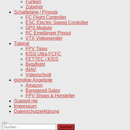
Funken
Zubehör
Schaltpläne / Pinouts
FC Flight Controller
ESC Electric Speed Controller
GPS Module
RC Empfänger Pinout
VTX Videosender
Tutorial
FPV Tipps
KISS Ultra FCFC
FETTEC / KISS
Betaflight
iNAV
Videoschnitt
günstige Angebote
Amazon
Banggood Sales
FPV Shops & Hersteller
Support me
Impressum
Datenschutzerklärung
Suchen