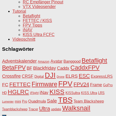
RC Empfänger Pinout
VTX Videosender
Tutorial
Betaflight
FETTEC / KISS
FPV Tipps
iNAV
KISS Ultra FCFC
Videoschnitt
Schlagwörter
Betaflight
Adventskalender
Avatar
Banggood
Amazon
BetaFPV
CaddxFPV
Blackfriday
Caddx
BF
DJI
ESC
Crossfire
ELRS
CRSF
ExpressLRS
Digital
Drone
FPV
Firmware
FETTEC
FPV24
FC
Frame
GoPro
KISS
HGLRC
iNav
HD
KISSultra
iFlight
KISS Ultra
LRS
TBS
Sale
Team Blacksheep
Quadmula
Pro
mini
Lumenier
Walksnail
Ultra
Teamblacksheep
Tracer
update