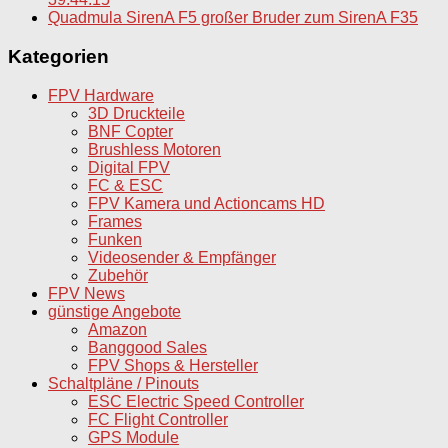
Quadmula SirenA F5 großer Bruder zum SirenA F35
Kategorien
FPV Hardware
3D Druckteile
BNF Copter
Brushless Motoren
Digital FPV
FC & ESC
FPV Kamera und Actioncams HD
Frames
Funken
Videosender & Empfänger
Zubehör
FPV News
günstige Angebote
Amazon
Banggood Sales
FPV Shops & Hersteller
Schaltpläne / Pinouts
ESC Electric Speed Controller
FC Flight Controller
GPS Module