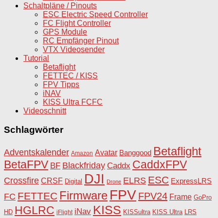
Schaltpläne / Pinouts
ESC Electric Speed Controller
FC Flight Controller
GPS Module
RC Empfänger Pinout
VTX Videosender
Tutorial
Betaflight
FETTEC / KISS
FPV Tipps
iNAV
KISS Ultra FCFC
Videoschnitt
Schlagwörter
Betaflight
Adventskalender
Avatar
Banggood
Amazon
BetaFPV
CaddxFPV
Blackfriday
Caddx
BF
DJI
ESC
Crossfire
ELRS
CRSF
ExpressLRS
Digital
Drone
FPV
Firmware
FETTEC
FPV24
FC
Frame
GoPro
KISS
HGLRC
iNav
HD
KISSultra
iFlight
KISS Ultra
LRS