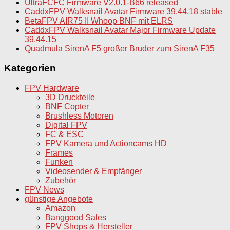
UltraFCFC Firmware V2.0.1-B66 released
CaddxFPV Walksnail Avatar Firmware 39.44.18 stable
BetaFPV AIR75 II Whoop BNF mit ELRS
CaddxFPV Walksnail Avatar Major Firmware Update
39.44.15
Quadmula SirenA F5 großer Bruder zum SirenA F35
Kategorien
FPV Hardware
3D Druckteile
BNF Copter
Brushless Motoren
Digital FPV
FC & ESC
FPV Kamera und Actioncams HD
Frames
Funken
Videosender & Empfänger
Zubehör
FPV News
günstige Angebote
Amazon
Banggood Sales
FPV Shops & Hersteller