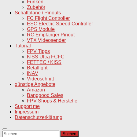
Funken
Zubehör
Schaltpläne / Pinouts
FC Flight Controller
ESC Electric Speed Controller
GPS Module
RC Empfänger Pinout
VTX Videosender
Tutorial
FPV Tipps
KISS Ultra FCFC
FETTEC / KISS
Betaflight
iNAV
Videoschnitt
günstige Angebote
Amazon
Banggood Sales
FPV Shops & Hersteller
Support me
Impressum
Datenschutzerklärung
Suchen