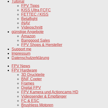
Tutorial
FPV Tipps
KISS Ultra FCFC
FETTEC / KISS
Betaflight
iNAV
Videoschnitt
günstige Angebote
Amazon
Banggood Sales
FPV Shops & Hersteller
Support me
Impressum
Datenschutzerklärung
FPV News
FPV Hardware
3D Druckteile
BNF Copter
Frames
Digital FPV
FPV Kamera und Actioncams HD
Videosender & Empfänger
FC & ESC
Brushless Motoren