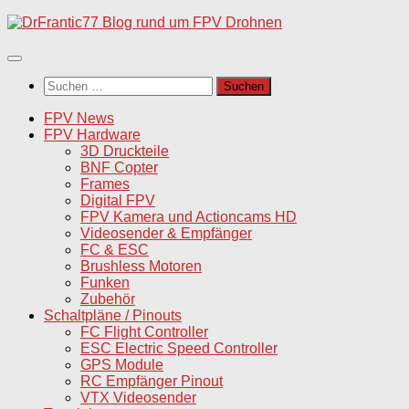
Unter
dem
Inhalt
Suchen
nach:
FPV News
FPV Hardware
3D Druckteile
BNF Copter
Frames
Digital FPV
FPV Kamera und Actioncams HD
Videosender & Empfänger
FC & ESC
Brushless Motoren
Funken
Zubehör
Schaltpläne / Pinouts
FC Flight Controller
ESC Electric Speed Controller
GPS Module
RC Empfänger Pinout
VTX Videosender