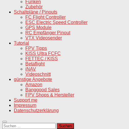
Funken
Zubehör
Schaltpläne / Pinouts
FC Flight Controller
ESC Electric Speed Controller
GPS Module
RC Empfänger Pinout
VTX Videosender
Tutorial
FPV Tipps
KISS Ultra FCFC
FETTEC / KISS
Betaflight
iNAV
Videoschnitt
günstige Angebote
Amazon
Banggood Sales
FPV Shops & Hersteller
Support me
Impressum
Datenschutzerklärung
Suchen