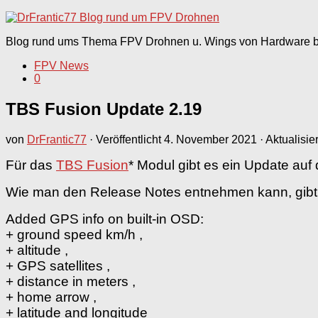
nach:
Blog rund ums Thema FPV Drohnen u. Wings von Hardware bi
FPV News
0
TBS Fusion Update 2.19
von
DrFrantic77
· Veröffentlicht
4. November 2021
· Aktualisie
Für das
TBS Fusion
* Modul gibt es ein Update auf 
Wie man den Release Notes entnehmen kann, gib
Added GPS info on built-in OSD:
+ ground speed km/h ,
+ altitude ,
+ GPS satellites ,
+ distance in meters ,
+ home arrow ,
+ latitude and longitude