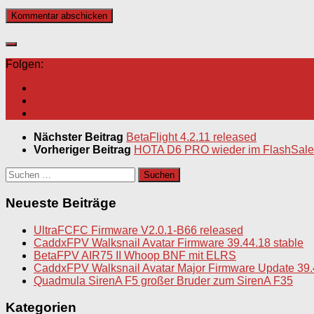
Folgen:
Nächster Beitrag
BetaFlight 4.2.11 released
Vorheriger Beitrag
HOTA D6 PRO wieder im FlashSale 
Suchen
nach:
Neueste Beiträge
UltraFCFC Firmware V2.0.1-B66 released
CaddxFPV Walksnail Avatar Firmware 39.44.18 stable
BetaFPV AIR75 II Whoop BNF mit ELRS
CaddxFPV Walksnail Avatar Major Firmware Update 39.
Quadmula SirenA F5 großer Bruder zum SirenA F35
Kategorien