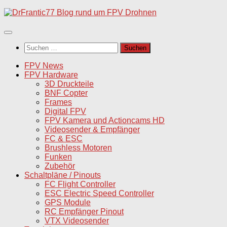
Unter
dem
Inhalt
Suchen
nach:
FPV News
FPV Hardware
3D Druckteile
BNF Copter
Frames
Digital FPV
FPV Kamera und Actioncams HD
Videosender & Empfänger
FC & ESC
Brushless Motoren
Funken
Zubehör
Schaltpläne / Pinouts
FC Flight Controller
ESC Electric Speed Controller
GPS Module
RC Empfänger Pinout
VTX Videosender