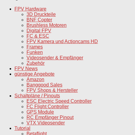
FPV Hardware
3D Druckteile
BNF Copter
Brushless Motoren
Digital FPV
FC & ESC
FPV Kamera und Actioncams HD
Frames
Funken
Videosender & Empfänger
Zubehör
FPV News
günstige Angebote
Amazon
Banggood Sales
FPV Shops & Hersteller
Schaltpläne / Pinouts
ESC Electric Speed Controller
FC Flight Controller
GPS Module
RC Empfänger Pinout
VTX Videosender
Tutorial
Betaflight