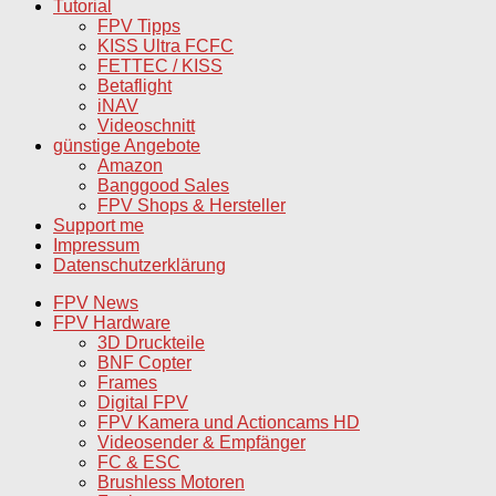
Tutorial
FPV Tipps
KISS Ultra FCFC
FETTEC / KISS
Betaflight
iNAV
Videoschnitt
günstige Angebote
Amazon
Banggood Sales
FPV Shops & Hersteller
Support me
Impressum
Datenschutzerklärung
FPV News
FPV Hardware
3D Druckteile
BNF Copter
Frames
Digital FPV
FPV Kamera und Actioncams HD
Videosender & Empfänger
FC & ESC
Brushless Motoren