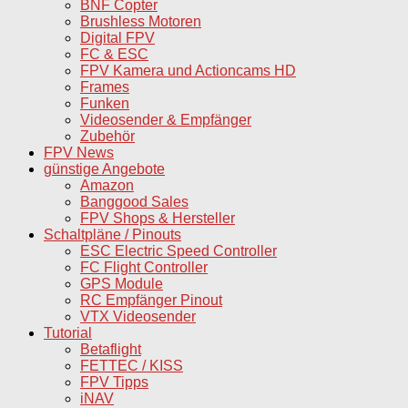
BNF Copter
Brushless Motoren
Digital FPV
FC & ESC
FPV Kamera und Actioncams HD
Frames
Funken
Videosender & Empfänger
Zubehör
FPV News
günstige Angebote
Amazon
Banggood Sales
FPV Shops & Hersteller
Schaltpläne / Pinouts
ESC Electric Speed Controller
FC Flight Controller
GPS Module
RC Empfänger Pinout
VTX Videosender
Tutorial
Betaflight
FETTEC / KISS
FPV Tipps
iNAV