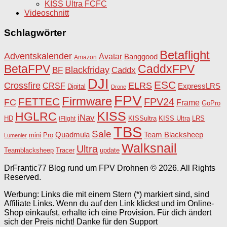
KISS Ultra FCFC
Videoschnitt
Schlagwörter
Betaflight
Adventskalender
Avatar
Banggood
Amazon
BetaFPV
CaddxFPV
Blackfriday
Caddx
BF
DJI
ESC
Crossfire
ELRS
CRSF
ExpressLRS
Digital
Drone
FPV
Firmware
FETTEC
FPV24
FC
Frame
GoPro
KISS
HGLRC
iNav
HD
KISSultra
iFlight
KISS Ultra
LRS
TBS
Sale
Team Blacksheep
Quadmula
Pro
mini
Lumenier
Walksnail
Ultra
Teamblacksheep
Tracer
update
DrFrantic77 Blog rund um FPV Drohnen © 2026. All Rights
Reserved.
Werbung: Links die mit einem Stern (*) markiert sind, sind
Affiliate Links. Wenn du auf den Link klickst und im Online-
Shop einkaufst, erhalte ich eine Provision. Für dich ändert
sich der Preis nicht! Danke für den Support