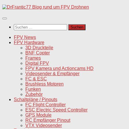
Unter
dem
Inhalt
Suchen
nach:
FPV News
FPV Hardware
3D Druckteile
BNF Copter
Frames
Digital FPV
FPV Kamera und Actioncams HD
Videosender & Empfänger
FC & ESC
Brushless Motoren
Funken
Zubehör
Schaltpläne / Pinouts
FC Flight Controller
ESC Electric Speed Controller
GPS Module
RC Empfänger Pinout
VTX Videosender