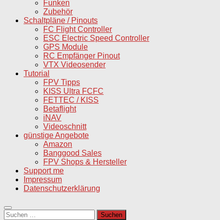
Funken
Zubehör
Schaltpläne / Pinouts
FC Flight Controller
ESC Electric Speed Controller
GPS Module
RC Empfänger Pinout
VTX Videosender
Tutorial
FPV Tipps
KISS Ultra FCFC
FETTEC / KISS
Betaflight
iNAV
Videoschnitt
günstige Angebote
Amazon
Banggood Sales
FPV Shops & Hersteller
Support me
Impressum
Datenschutzerklärung
Suchen