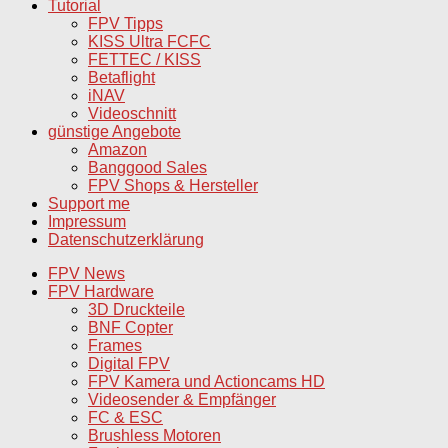
Tutorial
FPV Tipps
KISS Ultra FCFC
FETTEC / KISS
Betaflight
iNAV
Videoschnitt
günstige Angebote
Amazon
Banggood Sales
FPV Shops & Hersteller
Support me
Impressum
Datenschutzerklärung
FPV News
FPV Hardware
3D Druckteile
BNF Copter
Frames
Digital FPV
FPV Kamera und Actioncams HD
Videosender & Empfänger
FC & ESC
Brushless Motoren