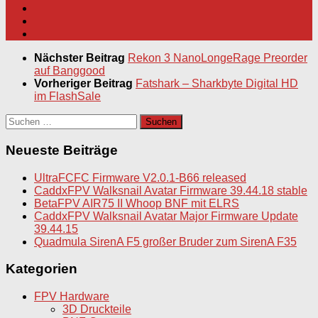
Nächster Beitrag
Rekon 3 NanoLongeRage Preorder
auf Banggood
Vorheriger Beitrag
Fatshark – Sharkbyte Digital HD
im FlashSale
Suchen
nach:
Neueste Beiträge
UltraFCFC Firmware V2.0.1-B66 released
CaddxFPV Walksnail Avatar Firmware 39.44.18 stable
BetaFPV AIR75 II Whoop BNF mit ELRS
CaddxFPV Walksnail Avatar Major Firmware Update
39.44.15
Quadmula SirenA F5 großer Bruder zum SirenA F35
Kategorien
FPV Hardware
3D Druckteile