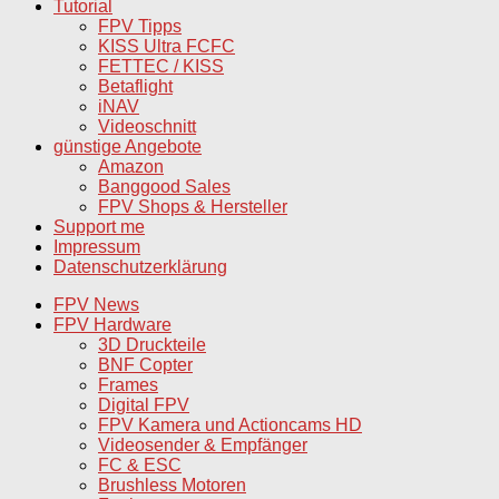
Tutorial
FPV Tipps
KISS Ultra FCFC
FETTEC / KISS
Betaflight
iNAV
Videoschnitt
günstige Angebote
Amazon
Banggood Sales
FPV Shops & Hersteller
Support me
Impressum
Datenschutzerklärung
FPV News
FPV Hardware
3D Druckteile
BNF Copter
Frames
Digital FPV
FPV Kamera und Actioncams HD
Videosender & Empfänger
FC & ESC
Brushless Motoren