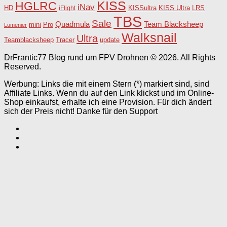
KISS
HGLRC
iNav
HD
KISSultra
iFlight
KISS Ultra
LRS
TBS
Sale
Team Blacksheep
Quadmula
Pro
mini
Lumenier
Walksnail
Ultra
Teamblacksheep
Tracer
update
DrFrantic77 Blog rund um FPV Drohnen © 2026. All Rights
Reserved.
Werbung: Links die mit einem Stern (*) markiert sind, sind
Affiliate Links. Wenn du auf den Link klickst und im Online-
Shop einkaufst, erhalte ich eine Provision. Für dich ändert
sich der Preis nicht! Danke für den Support