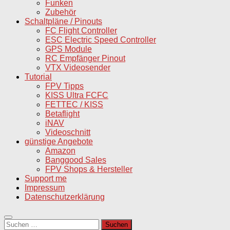
Funken
Zubehör
Schaltpläne / Pinouts
FC Flight Controller
ESC Electric Speed Controller
GPS Module
RC Empfänger Pinout
VTX Videosender
Tutorial
FPV Tipps
KISS Ultra FCFC
FETTEC / KISS
Betaflight
iNAV
Videoschnitt
günstige Angebote
Amazon
Banggood Sales
FPV Shops & Hersteller
Support me
Impressum
Datenschutzerklärung
Suchen