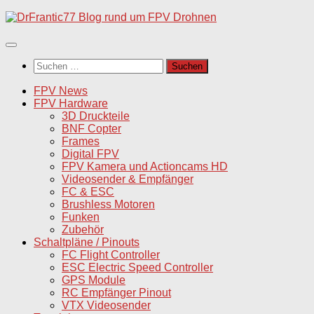
Unter
dem
Inhalt
Suchen
nach:
FPV News
FPV Hardware
3D Druckteile
BNF Copter
Frames
Digital FPV
FPV Kamera und Actioncams HD
Videosender & Empfänger
FC & ESC
Brushless Motoren
Funken
Zubehör
Schaltpläne / Pinouts
FC Flight Controller
ESC Electric Speed Controller
GPS Module
RC Empfänger Pinout
VTX Videosender