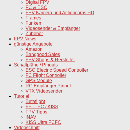
Digital FPV
FC & ESC
FPV Kamera und Actioncams HD
Frames
Funken
Videosender & Empfänger
Zubehör
FPV News
günstige Angebote
Amazon
Banggood Sales
FPV Shops & Hersteller
Schaltpläne / Pinouts
ESC Electric Speed Controller
FC Flight Controller
GPS Module
RC Empfänger Pinout
VTX Videosender
Tutorial
Betaflight
FETTEC / KISS
FPV Tipps
iNAV
KISS Ultra FCFC
Videoschnitt