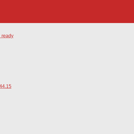
 ready
44.15