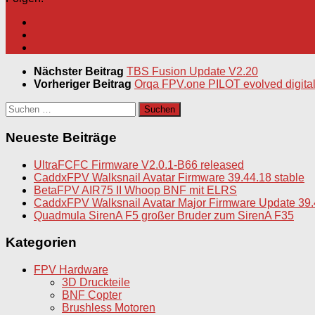
Nächster Beitrag
TBS Fusion Update V2.20
Vorheriger Beitrag
Orqa FPV.one PILOT evolved digital
Suchen
nach:
Neueste Beiträge
UltraFCFC Firmware V2.0.1-B66 released
CaddxFPV Walksnail Avatar Firmware 39.44.18 stable
BetaFPV AIR75 II Whoop BNF mit ELRS
CaddxFPV Walksnail Avatar Major Firmware Update 39.
Quadmula SirenA F5 großer Bruder zum SirenA F35
Kategorien
FPV Hardware
3D Druckteile
BNF Copter
Brushless Motoren