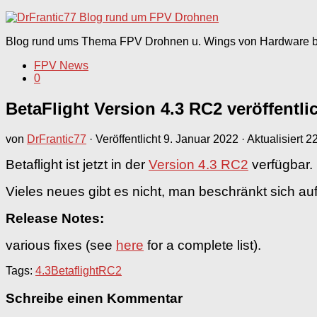
nach:
Blog rund ums Thema FPV Drohnen u. Wings von Hardware bi
FPV News
0
BetaFlight Version 4.3 RC2 veröffentli
von
DrFrantic77
· Veröffentlicht
9. Januar 2022
· Aktualisiert
2
Betaflight ist jetzt in der
Version 4.3 RC2
verfügbar.
Vieles neues gibt es nicht, man beschränkt sich a
Release Notes:
various fixes (see
here
for a complete list).
Tags:
4.3
Betaflight
RC2
Schreibe einen Kommentar