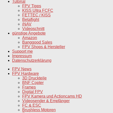
Tutorial
FPV Tipps
KISS Ultra FCFC
FETTEC / KISS
Betaflight
iNAV
Videoschnitt
günstige Angebote
Amazon
Banggood Sales
FPV Shops & Hersteller
Support me
Impressum
Datenschutzerklärung
FPV News
FPV Hardware
3D Druckteile
BNF Copter
Frames
Digital FPV
FPV Kamera und Actioncams HD
Videosender & Empfänger
FC & ESC
Brushless Motoren