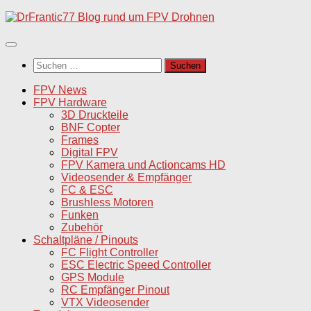
Unter
dem
Inhalt
Suchen
nach:
FPV News
FPV Hardware
3D Druckteile
BNF Copter
Frames
Digital FPV
FPV Kamera und Actioncams HD
Videosender & Empfänger
FC & ESC
Brushless Motoren
Funken
Zubehör
Schaltpläne / Pinouts
FC Flight Controller
ESC Electric Speed Controller
GPS Module
RC Empfänger Pinout
VTX Videosender