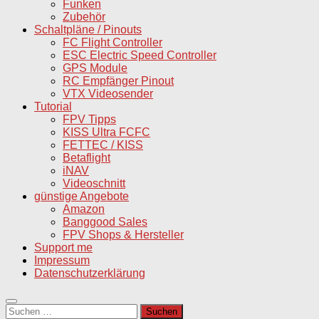
Funken
Zubehör
Schaltpläne / Pinouts
FC Flight Controller
ESC Electric Speed Controller
GPS Module
RC Empfänger Pinout
VTX Videosender
Tutorial
FPV Tipps
KISS Ultra FCFC
FETTEC / KISS
Betaflight
iNAV
Videoschnitt
günstige Angebote
Amazon
Banggood Sales
FPV Shops & Hersteller
Support me
Impressum
Datenschutzerklärung
Suchen