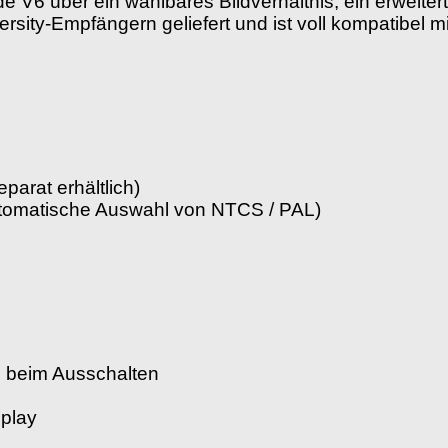
ude V6 über ein wählbares Bildverhältnis, ein erweit
versity-Empfängern geliefert und ist voll kompatibel
eparat erhältlich)
utomatische Auswahl von NTCS / PAL)
 beim Ausschalten
play