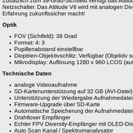
Zusätzlich zum 39-Grad-Sichtfeld verfügt das Attit
Netzschalter. Das Attitude V6 wird mit analogen Di
Erfahrung zukunftssicher macht!
Optik
FOV (Sichtfeld): 39 Grad
Format: 4: 3
Pupillenabstand einstellbar
Dioptrien-Objektivschlitz: Verfügbar (Objektiv s
Mikrodisplay: Auflösung 1280 x 960 LCOS (a
Technische Daten
analoge Videoaufnahme
SD-Kartenunterstützung auf 32 GB (AVI-Datei)
Unterstützung der Wiedergabe Aufnahmedatei
Firmware-Upgrade über SD-Karte
Automatische Speicherung der Aufnahmedatei
Drahtloser Empfänger
Echter FPV Diversity-Empfänger mit OLED-Dis
Auto Scan Kanal / Spektrumanalysator