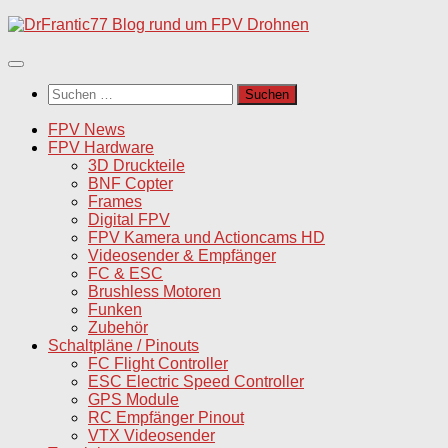
Unter
dem
Inhalt
Suchen
nach:
FPV News
FPV Hardware
3D Druckteile
BNF Copter
Frames
Digital FPV
FPV Kamera und Actioncams HD
Videosender & Empfänger
FC & ESC
Brushless Motoren
Funken
Zubehör
Schaltpläne / Pinouts
FC Flight Controller
ESC Electric Speed Controller
GPS Module
RC Empfänger Pinout
VTX Videosender