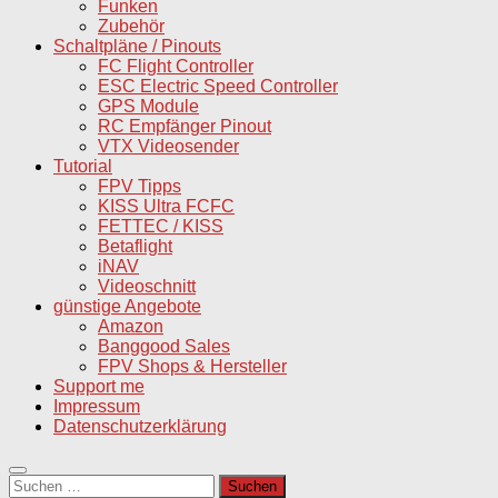
Funken
Zubehör
Schaltpläne / Pinouts
FC Flight Controller
ESC Electric Speed Controller
GPS Module
RC Empfänger Pinout
VTX Videosender
Tutorial
FPV Tipps
KISS Ultra FCFC
FETTEC / KISS
Betaflight
iNAV
Videoschnitt
günstige Angebote
Amazon
Banggood Sales
FPV Shops & Hersteller
Support me
Impressum
Datenschutzerklärung
Suchen