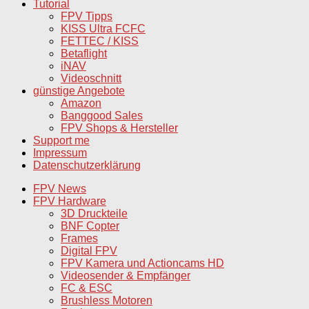
Tutorial
FPV Tipps
KISS Ultra FCFC
FETTEC / KISS
Betaflight
iNAV
Videoschnitt
günstige Angebote
Amazon
Banggood Sales
FPV Shops & Hersteller
Support me
Impressum
Datenschutzerklärung
FPV News
FPV Hardware
3D Druckteile
BNF Copter
Frames
Digital FPV
FPV Kamera und Actioncams HD
Videosender & Empfänger
FC & ESC
Brushless Motoren