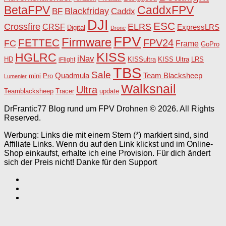
BetaFPV
CaddxFPV
Blackfriday
Caddx
BF
DJI
ESC
Crossfire
ELRS
CRSF
ExpressLRS
Digital
Drone
FPV
Firmware
FETTEC
FPV24
FC
Frame
GoPro
KISS
HGLRC
iNav
HD
KISSultra
iFlight
KISS Ultra
LRS
TBS
Sale
Team Blacksheep
Quadmula
Pro
mini
Lumenier
Walksnail
Ultra
Teamblacksheep
Tracer
update
DrFrantic77 Blog rund um FPV Drohnen © 2026. All Rights
Reserved.
Werbung: Links die mit einem Stern (*) markiert sind, sind
Affiliate Links. Wenn du auf den Link klickst und im Online-
Shop einkaufst, erhalte ich eine Provision. Für dich ändert
sich der Preis nicht! Danke für den Support