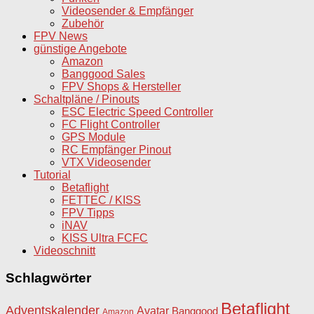
Videosender & Empfänger
Zubehör
FPV News
günstige Angebote
Amazon
Banggood Sales
FPV Shops & Hersteller
Schaltpläne / Pinouts
ESC Electric Speed Controller
FC Flight Controller
GPS Module
RC Empfänger Pinout
VTX Videosender
Tutorial
Betaflight
FETTEC / KISS
FPV Tipps
iNAV
KISS Ultra FCFC
Videoschnitt
Schlagwörter
Betaflight
Adventskalender
Avatar
Banggood
Amazon