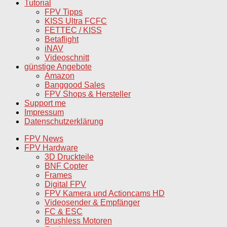
Tutorial
FPV Tipps
KISS Ultra FCFC
FETTEC / KISS
Betaflight
iNAV
Videoschnitt
günstige Angebote
Amazon
Banggood Sales
FPV Shops & Hersteller
Support me
Impressum
Datenschutzerklärung
FPV News
FPV Hardware
3D Druckteile
BNF Copter
Frames
Digital FPV
FPV Kamera und Actioncams HD
Videosender & Empfänger
FC & ESC
Brushless Motoren