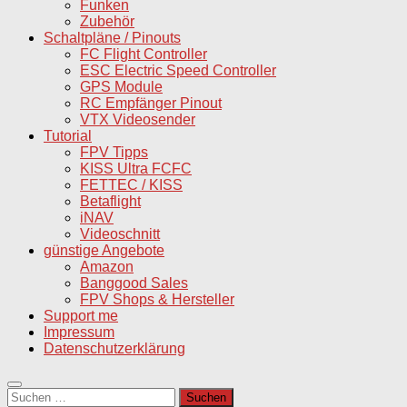
Funken
Zubehör
Schaltpläne / Pinouts
FC Flight Controller
ESC Electric Speed Controller
GPS Module
RC Empfänger Pinout
VTX Videosender
Tutorial
FPV Tipps
KISS Ultra FCFC
FETTEC / KISS
Betaflight
iNAV
Videoschnitt
günstige Angebote
Amazon
Banggood Sales
FPV Shops & Hersteller
Support me
Impressum
Datenschutzerklärung
Suchen