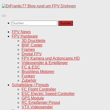
Unter
dem
Inhalt
Suchen
nach:
FPV News
FPV Hardware
3D Druckteile
BNF Copter
Frames
Digital FPV
FPV Kamera und Actioncams HD
Videosender & Empfänger
FC & ESC
Brushless Motoren
Funken
Zubehör
Schaltpläne / Pinouts
FC Flight Controller
ESC Electric Speed Controller
GPS Module
RC Empfänger Pinout
VTX Videosender