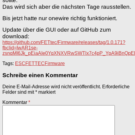
sollte.
Das wird sich aber die nächsten Tage rausstellen.
Bis jetzt hatte nur onewire richtig funktioniert.
Update über die GUI oder auf GitHub zum
download:
https://github.com/FETtec/Firmware/releases/tag/1.0.171?
fbclid=IwAR1se-
zsnqMI6Jk_pEiaAIe0YqXNXVRwSWTlx7c4pP_YpA9iBnQpE
Tags:
ESC
FETTEC
Firmware
Schreibe einen Kommentar
Deine E-Mail-Adresse wird nicht veröffentlicht.
Erforderliche
Felder sind mit
*
markiert
Kommentar
*