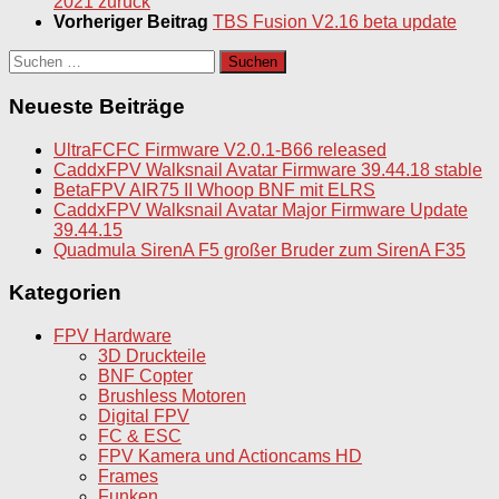
2021 zurück
Vorheriger Beitrag
TBS Fusion V2.16 beta update
Suchen
nach:
Neueste Beiträge
UltraFCFC Firmware V2.0.1-B66 released
CaddxFPV Walksnail Avatar Firmware 39.44.18 stable
BetaFPV AIR75 II Whoop BNF mit ELRS
CaddxFPV Walksnail Avatar Major Firmware Update
39.44.15
Quadmula SirenA F5 großer Bruder zum SirenA F35
Kategorien
FPV Hardware
3D Druckteile
BNF Copter
Brushless Motoren
Digital FPV
FC & ESC
FPV Kamera und Actioncams HD
Frames
Funken