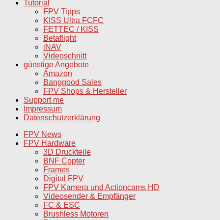
Tutorial
FPV Tipps
KISS Ultra FCFC
FETTEC / KISS
Betaflight
iNAV
Videoschnitt
günstige Angebote
Amazon
Banggood Sales
FPV Shops & Hersteller
Support me
Impressum
Datenschutzerklärung
FPV News
FPV Hardware
3D Druckteile
BNF Copter
Frames
Digital FPV
FPV Kamera und Actioncams HD
Videosender & Empfänger
FC & ESC
Brushless Motoren