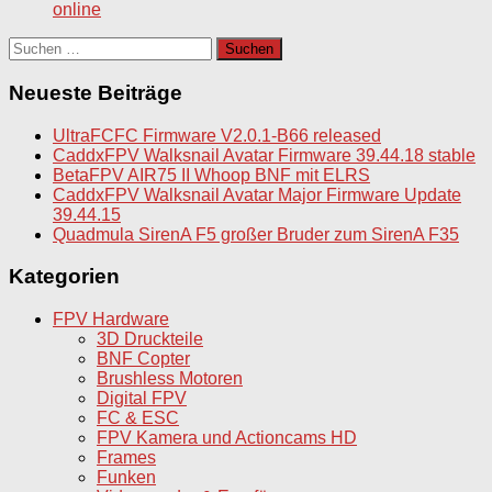
online
Suchen
nach:
Neueste Beiträge
UltraFCFC Firmware V2.0.1-B66 released
CaddxFPV Walksnail Avatar Firmware 39.44.18 stable
BetaFPV AIR75 II Whoop BNF mit ELRS
CaddxFPV Walksnail Avatar Major Firmware Update
39.44.15
Quadmula SirenA F5 großer Bruder zum SirenA F35
Kategorien
FPV Hardware
3D Druckteile
BNF Copter
Brushless Motoren
Digital FPV
FC & ESC
FPV Kamera und Actioncams HD
Frames
Funken