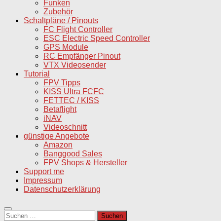
Funken
Zubehör
Schaltpläne / Pinouts
FC Flight Controller
ESC Electric Speed Controller
GPS Module
RC Empfänger Pinout
VTX Videosender
Tutorial
FPV Tipps
KISS Ultra FCFC
FETTEC / KISS
Betaflight
iNAV
Videoschnitt
günstige Angebote
Amazon
Banggood Sales
FPV Shops & Hersteller
Support me
Impressum
Datenschutzerklärung
Suchen