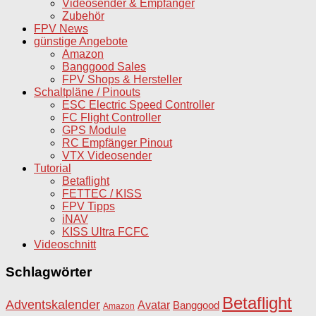
Videosender & Empfänger
Zubehör
FPV News
günstige Angebote
Amazon
Banggood Sales
FPV Shops & Hersteller
Schaltpläne / Pinouts
ESC Electric Speed Controller
FC Flight Controller
GPS Module
RC Empfänger Pinout
VTX Videosender
Tutorial
Betaflight
FETTEC / KISS
FPV Tipps
iNAV
KISS Ultra FCFC
Videoschnitt
Schlagwörter
Betaflight
Adventskalender
Avatar
Banggood
Amazon