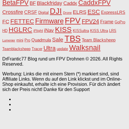
BetaFPV
CaddxFPV
Blackfriday
Caddx
BF
DJI
ESC
Crossfire
ELRS
CRSF
ExpressLRS
Digital
Drone
FPV
Firmware
FETTEC
FPV24
FC
Frame
GoPro
KISS
HGLRC
iNav
HD
KISSultra
iFlight
KISS Ultra
LRS
TBS
Sale
Team Blacksheep
Quadmula
Pro
mini
Lumenier
Walksnail
Ultra
Teamblacksheep
Tracer
update
DrFrantic77 Blog rund um FPV Drohnen © 2026. All Rights
Reserved.
Werbung: Links die mit einem Stern (*) markiert sind, sind
Affiliate Links. Wenn du auf den Link klickst und im Online-
Shop einkaufst, erhalte ich eine Provision. Für dich ändert
sich der Preis nicht! Danke für den Support