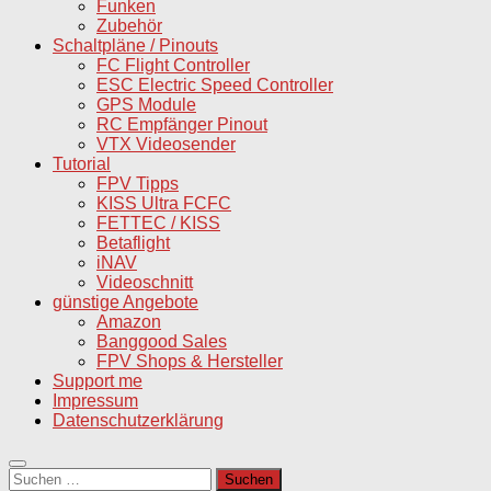
Funken
Zubehör
Schaltpläne / Pinouts
FC Flight Controller
ESC Electric Speed Controller
GPS Module
RC Empfänger Pinout
VTX Videosender
Tutorial
FPV Tipps
KISS Ultra FCFC
FETTEC / KISS
Betaflight
iNAV
Videoschnitt
günstige Angebote
Amazon
Banggood Sales
FPV Shops & Hersteller
Support me
Impressum
Datenschutzerklärung
Suchen