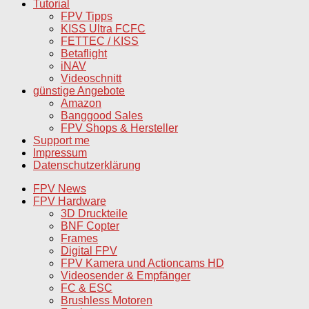
Tutorial
FPV Tipps
KISS Ultra FCFC
FETTEC / KISS
Betaflight
iNAV
Videoschnitt
günstige Angebote
Amazon
Banggood Sales
FPV Shops & Hersteller
Support me
Impressum
Datenschutzerklärung
FPV News
FPV Hardware
3D Druckteile
BNF Copter
Frames
Digital FPV
FPV Kamera und Actioncams HD
Videosender & Empfänger
FC & ESC
Brushless Motoren