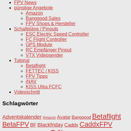
FPV News
günstige Angebote
Amazon
Banggood Sales
FPV Shops & Hersteller
Schaltpläne / Pinouts
ESC Electric Speed Controller
FC Flight Controller
GPS Module
RC Empfänger Pinout
VTX Videosender
Tutorial
Betaflight
FETTEC / KISS
FPV Tipps
iNAV
KISS Ultra FCFC
Videoschnitt
Schlagwörter
Betaflight
Adventskalender
Avatar
Banggood
Amazon
BetaFPV
CaddxFPV
Blackfriday
Caddx
BF