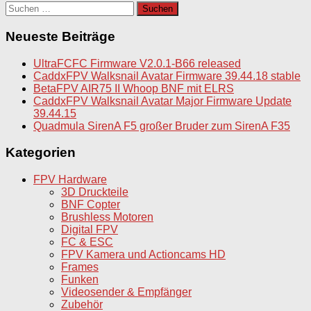
Suchen
nach:
Neueste Beiträge
UltraFCFC Firmware V2.0.1-B66 released
CaddxFPV Walksnail Avatar Firmware 39.44.18 stable
BetaFPV AIR75 II Whoop BNF mit ELRS
CaddxFPV Walksnail Avatar Major Firmware Update
39.44.15
Quadmula SirenA F5 großer Bruder zum SirenA F35
Kategorien
FPV Hardware
3D Druckteile
BNF Copter
Brushless Motoren
Digital FPV
FC & ESC
FPV Kamera und Actioncams HD
Frames
Funken
Videosender & Empfänger
Zubehör