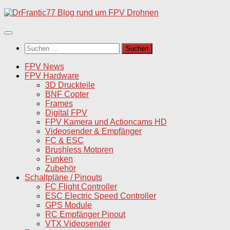
Unter
dem
Inhalt
Suchen
nach:
FPV News
FPV Hardware
3D Druckteile
BNF Copter
Frames
Digital FPV
FPV Kamera und Actioncams HD
Videosender & Empfänger
FC & ESC
Brushless Motoren
Funken
Zubehör
Schaltpläne / Pinouts
FC Flight Controller
ESC Electric Speed Controller
GPS Module
RC Empfänger Pinout
VTX Videosender