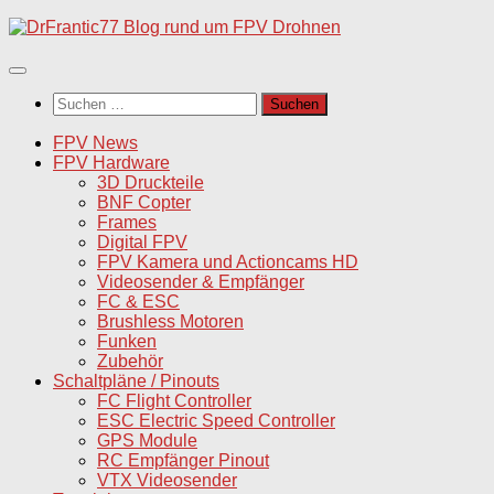
Unter
dem
Inhalt
Suchen
nach:
FPV News
FPV Hardware
3D Druckteile
BNF Copter
Frames
Digital FPV
FPV Kamera und Actioncams HD
Videosender & Empfänger
FC & ESC
Brushless Motoren
Funken
Zubehör
Schaltpläne / Pinouts
FC Flight Controller
ESC Electric Speed Controller
GPS Module
RC Empfänger Pinout
VTX Videosender