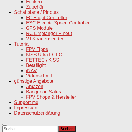
Funken
Zubehör
Schaltpläne / Pinouts
FC Flight Controller
ESC Electric Speed Controller
GPS Module
RC Empfänger Pinout
VTX Videosender
Tutorial
FPV Tipps
KISS Ultra FCFC
FETTEC / KISS
Betaflight
iNAV
Videoschnitt
günstige Angebote
Amazon
Banggood Sales
FPV Shops & Hersteller
Support me
Impressum
Datenschutzerklärung
Suchen