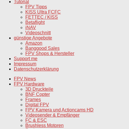
Tutorial
FPV Tipps
KISS Ultra FCFC
FETTEC / KISS
Betaflight
iNAV
Videoschnitt
günstige Angebote
Amazon
Banggood Sales
FPV Shops & Hersteller
Support me
Impressum
Datenschutzerklärung
FPV News
FPV Hardware
3D Druckteile
BNF Copter
Frames
Digital FPV
FPV Kamera und Actioncams HD
Videosender & Empfänger
FC & ESC
Brushless Motoren