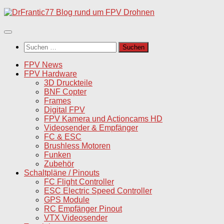
Unter
dem
Inhalt
Suchen
nach:
FPV News
FPV Hardware
3D Druckteile
BNF Copter
Frames
Digital FPV
FPV Kamera und Actioncams HD
Videosender & Empfänger
FC & ESC
Brushless Motoren
Funken
Zubehör
Schaltpläne / Pinouts
FC Flight Controller
ESC Electric Speed Controller
GPS Module
RC Empfänger Pinout
VTX Videosender