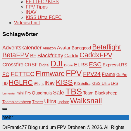
FETTEC / KISS
FPV Tipps
iNAV
KISS Ultra FCFC
Videoschnitt
Schlagwörter
Betaflight
Adventskalender
Avatar
Banggood
Amazon
BetaFPV
CaddxFPV
Blackfriday
Caddx
BF
DJI
ESC
Crossfire
ELRS
CRSF
ExpressLRS
Digital
Drone
FPV
Firmware
FETTEC
FPV24
FC
Frame
GoPro
KISS
HGLRC
iNav
HD
KISSultra
iFlight
KISS Ultra
LRS
TBS
Sale
Team Blacksheep
Quadmula
Pro
mini
Lumenier
Walksnail
Ultra
Teamblacksheep
Tracer
update
mehr
DrFrantic77 Blog rund um FPV Drohnen © 2026. All Rights