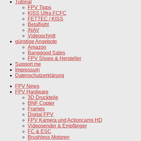
Tutorial
FPV Tipps
KISS Ultra FCFC
FETTEC / KISS
Betaflight
iNAV
Videoschnitt
günstige Angebote
Amazon
Banggood Sales
FPV Shops & Hersteller
Support me
Impressum
Datenschutzerklärung
FPV News
FPV Hardware
3D Druckteile
BNF Copter
Frames
Digital FPV
FPV Kamera und Actioncams HD
Videosender & Empfänger
FC & ESC
Brushless Motoren