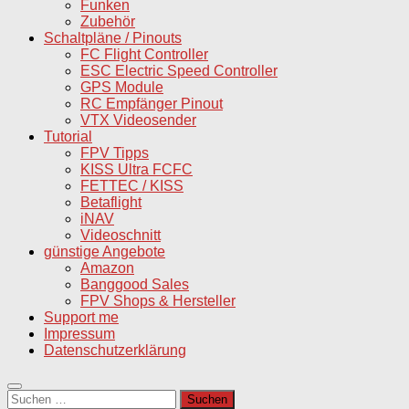
Funken
Zubehör
Schaltpläne / Pinouts
FC Flight Controller
ESC Electric Speed Controller
GPS Module
RC Empfänger Pinout
VTX Videosender
Tutorial
FPV Tipps
KISS Ultra FCFC
FETTEC / KISS
Betaflight
iNAV
Videoschnitt
günstige Angebote
Amazon
Banggood Sales
FPV Shops & Hersteller
Support me
Impressum
Datenschutzerklärung
Suchen