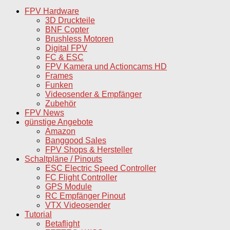
FPV Hardware
3D Druckteile
BNF Copter
Brushless Motoren
Digital FPV
FC & ESC
FPV Kamera und Actioncams HD
Frames
Funken
Videosender & Empfänger
Zubehör
FPV News
günstige Angebote
Amazon
Banggood Sales
FPV Shops & Hersteller
Schaltpläne / Pinouts
ESC Electric Speed Controller
FC Flight Controller
GPS Module
RC Empfänger Pinout
VTX Videosender
Tutorial
Betaflight