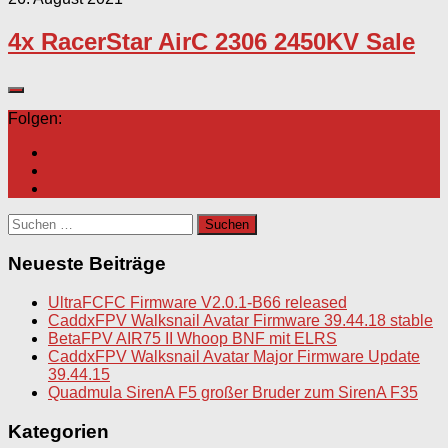
4x RacerStar AirC 2306 2450KV Sale
Folgen:
Suchen
nach:
Neueste Beiträge
UltraFCFC Firmware V2.0.1-B66 released
CaddxFPV Walksnail Avatar Firmware 39.44.18 stable
BetaFPV AIR75 II Whoop BNF mit ELRS
CaddxFPV Walksnail Avatar Major Firmware Update
39.44.15
Quadmula SirenA F5 großer Bruder zum SirenA F35
Kategorien