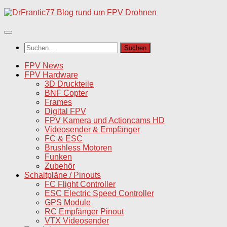
Unter
dem
Inhalt
Suchen
nach:
FPV News
FPV Hardware
3D Druckteile
BNF Copter
Frames
Digital FPV
FPV Kamera und Actioncams HD
Videosender & Empfänger
FC & ESC
Brushless Motoren
Funken
Zubehör
Schaltpläne / Pinouts
FC Flight Controller
ESC Electric Speed Controller
GPS Module
RC Empfänger Pinout
VTX Videosender