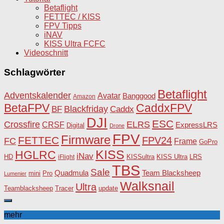
Betaflight
FETTEC / KISS
FPV Tipps
iNAV
KISS Ultra FCFC
Videoschnitt
Schlagwörter
Betaflight
Adventskalender
Avatar
Banggood
Amazon
BetaFPV
CaddxFPV
Blackfriday
Caddx
BF
DJI
ESC
Crossfire
ELRS
CRSF
ExpressLRS
Digital
Drone
FPV
Firmware
FETTEC
FPV24
FC
Frame
GoPro
KISS
HGLRC
iNav
HD
KISSultra
iFlight
KISS Ultra
LRS
TBS
Sale
Team Blacksheep
Quadmula
Pro
mini
Lumenier
Walksnail
Ultra
Teamblacksheep
Tracer
update
mehr