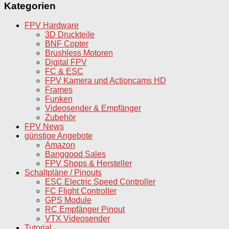
Kategorien
FPV Hardware
3D Druckteile
BNF Copter
Brushless Motoren
Digital FPV
FC & ESC
FPV Kamera und Actioncams HD
Frames
Funken
Videosender & Empfänger
Zubehör
FPV News
günstige Angebote
Amazon
Banggood Sales
FPV Shops & Hersteller
Schaltpläne / Pinouts
ESC Electric Speed Controller
FC Flight Controller
GPS Module
RC Empfänger Pinout
VTX Videosender
Tutorial