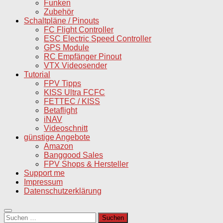
Funken
Zubehör
Schaltpläne / Pinouts
FC Flight Controller
ESC Electric Speed Controller
GPS Module
RC Empfänger Pinout
VTX Videosender
Tutorial
FPV Tipps
KISS Ultra FCFC
FETTEC / KISS
Betaflight
iNAV
Videoschnitt
günstige Angebote
Amazon
Banggood Sales
FPV Shops & Hersteller
Support me
Impressum
Datenschutzerklärung
Suchen