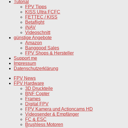
Tutorial
FPV Tipps
KISS Ultra FCFC
FETTEC / KISS
Betaflight
iNAV
Videoschnitt
günstige Angebote
Amazon
Banggood Sales
FPV Shops & Hersteller
Support me
Impressum
Datenschutzerklärung
FPV News
FPV Hardware
3D Druckteile
BNF Copter
Frames
Digital FPV
FPV Kamera und Actioncams HD
Videosender & Empfänger
FC & ESC
Brushless Motoren