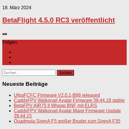
18. März 2024
BetaFlight 4.5.0 RC3 veröffentlicht
Folgen:
Suchen
nach:
Neueste Beiträge
UltraFCFC Firmware V2.0.1-B66 released
CaddxFPV Walksnail Avatar Firmware 39.44.18 stable
BetaFPV AIR75 II Whoop BNF mit ELRS
CaddxFPV Walksnail Avatar Major Firmware Update
39.44.15
Quadmula SirenA F5 großer Bruder zum SirenA F35