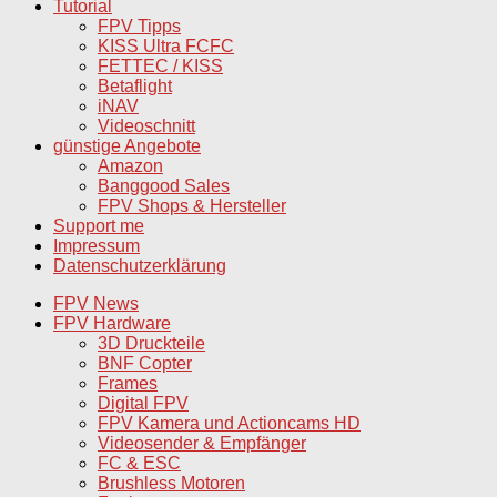
Tutorial
FPV Tipps
KISS Ultra FCFC
FETTEC / KISS
Betaflight
iNAV
Videoschnitt
günstige Angebote
Amazon
Banggood Sales
FPV Shops & Hersteller
Support me
Impressum
Datenschutzerklärung
FPV News
FPV Hardware
3D Druckteile
BNF Copter
Frames
Digital FPV
FPV Kamera und Actioncams HD
Videosender & Empfänger
FC & ESC
Brushless Motoren