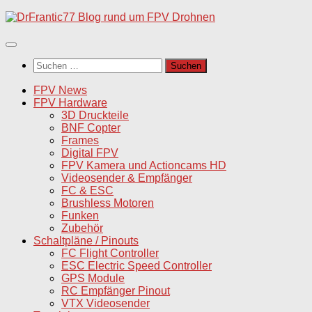
Unter
dem
Inhalt
Suchen
nach:
FPV News
FPV Hardware
3D Druckteile
BNF Copter
Frames
Digital FPV
FPV Kamera und Actioncams HD
Videosender & Empfänger
FC & ESC
Brushless Motoren
Funken
Zubehör
Schaltpläne / Pinouts
FC Flight Controller
ESC Electric Speed Controller
GPS Module
RC Empfänger Pinout
VTX Videosender