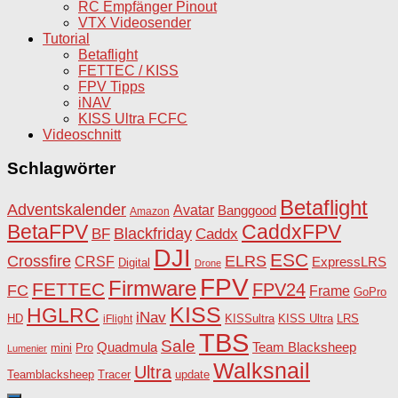
RC Empfänger Pinout
VTX Videosender
Tutorial
Betaflight
FETTEC / KISS
FPV Tipps
iNAV
KISS Ultra FCFC
Videoschnitt
Schlagwörter
Betaflight
Adventskalender
Avatar
Banggood
Amazon
BetaFPV
CaddxFPV
Blackfriday
Caddx
BF
DJI
ESC
Crossfire
ELRS
CRSF
ExpressLRS
Digital
Drone
FPV
Firmware
FETTEC
FPV24
FC
Frame
GoPro
KISS
HGLRC
iNav
HD
KISSultra
iFlight
KISS Ultra
LRS
TBS
Sale
Team Blacksheep
Quadmula
Pro
mini
Lumenier
Walksnail
Ultra
Teamblacksheep
Tracer
update