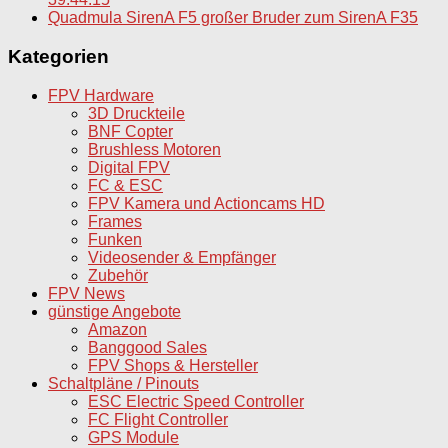
Quadmula SirenA F5 großer Bruder zum SirenA F35
Kategorien
FPV Hardware
3D Druckteile
BNF Copter
Brushless Motoren
Digital FPV
FC & ESC
FPV Kamera und Actioncams HD
Frames
Funken
Videosender & Empfänger
Zubehör
FPV News
günstige Angebote
Amazon
Banggood Sales
FPV Shops & Hersteller
Schaltpläne / Pinouts
ESC Electric Speed Controller
FC Flight Controller
GPS Module