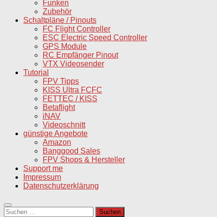
Funken
Zubehör
Schaltpläne / Pinouts
FC Flight Controller
ESC Electric Speed Controller
GPS Module
RC Empfänger Pinout
VTX Videosender
Tutorial
FPV Tipps
KISS Ultra FCFC
FETTEC / KISS
Betaflight
iNAV
Videoschnitt
günstige Angebote
Amazon
Banggood Sales
FPV Shops & Hersteller
Support me
Impressum
Datenschutzerklärung
Suchen