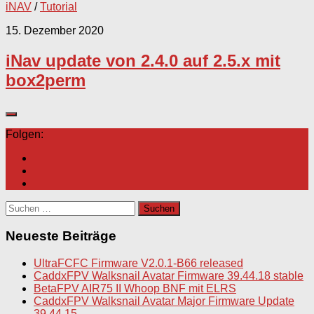
iNAV
/
Tutorial
15. Dezember 2020
iNav update von 2.4.0 auf 2.5.x mit
box2perm
Folgen:
Suchen
nach:
Neueste Beiträge
UltraFCFC Firmware V2.0.1-B66 released
CaddxFPV Walksnail Avatar Firmware 39.44.18 stable
BetaFPV AIR75 II Whoop BNF mit ELRS
CaddxFPV Walksnail Avatar Major Firmware Update
39.44.15