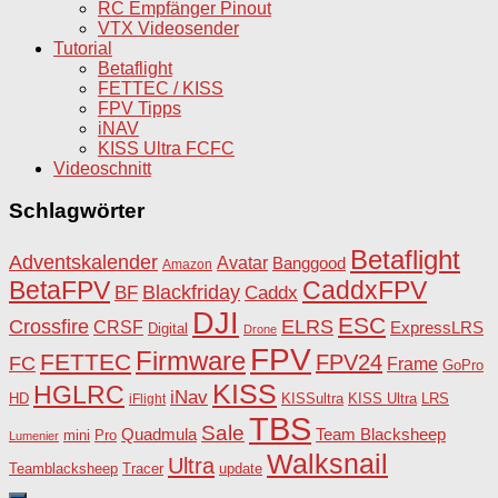
RC Empfänger Pinout
VTX Videosender
Tutorial
Betaflight
FETTEC / KISS
FPV Tipps
iNAV
KISS Ultra FCFC
Videoschnitt
Schlagwörter
Betaflight
Adventskalender
Avatar
Banggood
Amazon
BetaFPV
CaddxFPV
Blackfriday
Caddx
BF
DJI
ESC
Crossfire
ELRS
CRSF
ExpressLRS
Digital
Drone
FPV
Firmware
FETTEC
FPV24
FC
Frame
GoPro
KISS
HGLRC
iNav
HD
KISSultra
iFlight
KISS Ultra
LRS
TBS
Sale
Team Blacksheep
Quadmula
Pro
mini
Lumenier
Walksnail
Ultra
Teamblacksheep
Tracer
update