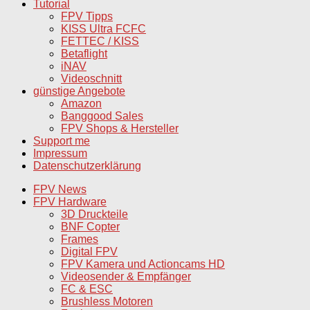
Tutorial
FPV Tipps
KISS Ultra FCFC
FETTEC / KISS
Betaflight
iNAV
Videoschnitt
günstige Angebote
Amazon
Banggood Sales
FPV Shops & Hersteller
Support me
Impressum
Datenschutzerklärung
FPV News
FPV Hardware
3D Druckteile
BNF Copter
Frames
Digital FPV
FPV Kamera und Actioncams HD
Videosender & Empfänger
FC & ESC
Brushless Motoren