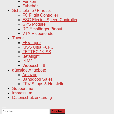
Funken
Zubehör
Schaltpläne / Pinouts
FC Flight Controller
ESC Electric Speed Controller
GPS Module
RC Empfänger Pinout
VTX Videosender
Tutorial
FPV Tipps
KISS Ultra FCFC
FETTEC / KISS
Betaflight
iNAV
Videoschnitt
günstige Angebote
Amazon
Banggood Sales
FPV Shops & Hersteller
Support me
Impressum
Datenschutzerklärung
Suchen