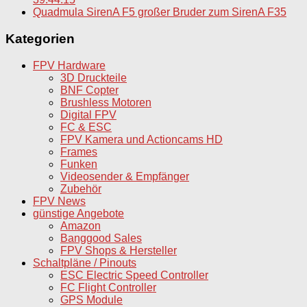
Quadmula SirenA F5 großer Bruder zum SirenA F35
Kategorien
FPV Hardware
3D Druckteile
BNF Copter
Brushless Motoren
Digital FPV
FC & ESC
FPV Kamera und Actioncams HD
Frames
Funken
Videosender & Empfänger
Zubehör
FPV News
günstige Angebote
Amazon
Banggood Sales
FPV Shops & Hersteller
Schaltpläne / Pinouts
ESC Electric Speed Controller
FC Flight Controller
GPS Module