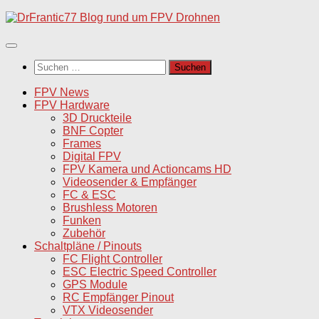
Unter
dem
Inhalt
Suchen
nach:
FPV News
FPV Hardware
3D Druckteile
BNF Copter
Frames
Digital FPV
FPV Kamera und Actioncams HD
Videosender & Empfänger
FC & ESC
Brushless Motoren
Funken
Zubehör
Schaltpläne / Pinouts
FC Flight Controller
ESC Electric Speed Controller
GPS Module
RC Empfänger Pinout
VTX Videosender