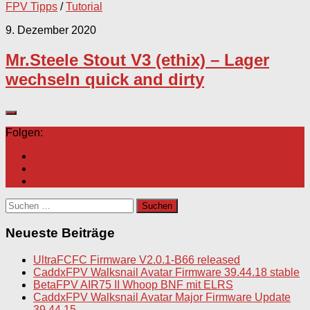
FPV Tipps
/
Tutorial
9. Dezember 2020
Mr.Steele Stout V3 (ethix) – Lager
wechseln quick and dirty
Folgen:
Suchen
nach:
Neueste Beiträge
UltraFCFC Firmware V2.0.1-B66 released
CaddxFPV Walksnail Avatar Firmware 39.44.18 stable
BetaFPV AIR75 II Whoop BNF mit ELRS
CaddxFPV Walksnail Avatar Major Firmware Update
39.44.15