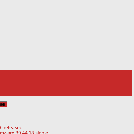
6 released
mware 39.44.18 stable