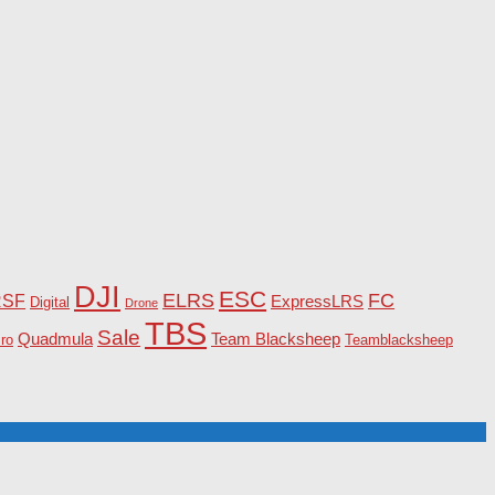
DJI
ESC
ELRS
FC
RSF
ExpressLRS
Digital
Drone
TBS
Sale
Team Blacksheep
Quadmula
ro
Teamblacksheep