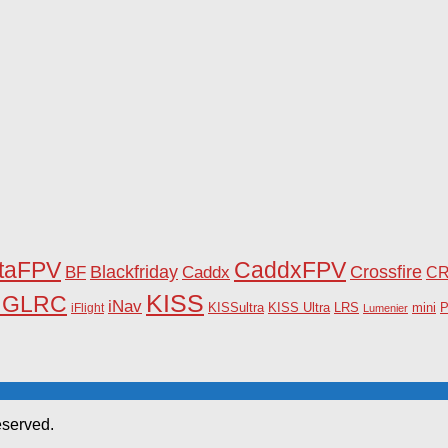
taFPV
CaddxFPV
Blackfriday
Caddx
Crossfire
BF
C
KISS
HGLRC
iNav
KISSultra
P
iFlight
KISS Ultra
LRS
mini
Lumenier
eserved.