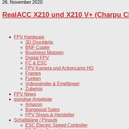
26. November 2020
RealACC X210 und X210 V+ (Charpu C
FPV Hardware
3D Druckteile
BNF Copter
Brushless Motoren
Digital FPV
FC & ESC
FPV Kamera und Actioncams HD
Frames
Funken
Videosender & Empfänger
Zubehör
FPV News
günstige Angebote
Amazon
Banggood Sales
FPV Shops & Hersteller
Schaltpläne / Pinouts
ESC Electric Speed Controller