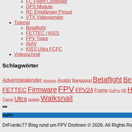
FC Flight Controller
GPS Module
RC Empfänger Pinout
VTX Videosender
Tutorial
Betaflight
FETTEC / KISS
FPV Tipps
iNAV
KISS Ultra FCFC
Videoschnitt
Schlagwörter
Betaflight
Be
Adventskalender
Avatar
Banggood
Amazon
FPV
Firmware
FETTEC
FPV24
Frame
HD
GoPro
Walksnail
Ultra
Tracer
update
mehr
DrFrantic77 Blog rund um FPV Drohnen © 2026. All Rights R