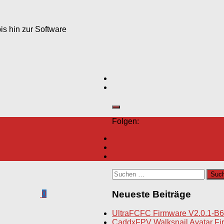
s hin zur Software
Folgen:
Suchen
nach:
Neueste Beiträge
0
UltraFCFC Firmware V2.0.1-B6
CaddxFPV Walksnail Avatar Fir