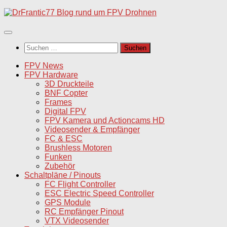
Unter
dem
Inhalt
Suchen
nach:
FPV News
FPV Hardware
3D Druckteile
BNF Copter
Frames
Digital FPV
FPV Kamera und Actioncams HD
Videosender & Empfänger
FC & ESC
Brushless Motoren
Funken
Zubehör
Schaltpläne / Pinouts
FC Flight Controller
ESC Electric Speed Controller
GPS Module
RC Empfänger Pinout
VTX Videosender