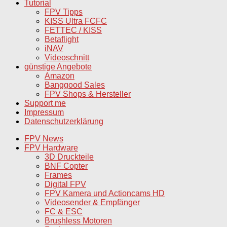
Tutorial
FPV Tipps
KISS Ultra FCFC
FETTEC / KISS
Betaflight
iNAV
Videoschnitt
günstige Angebote
Amazon
Banggood Sales
FPV Shops & Hersteller
Support me
Impressum
Datenschutzerklärung
FPV News
FPV Hardware
3D Druckteile
BNF Copter
Frames
Digital FPV
FPV Kamera und Actioncams HD
Videosender & Empfänger
FC & ESC
Brushless Motoren