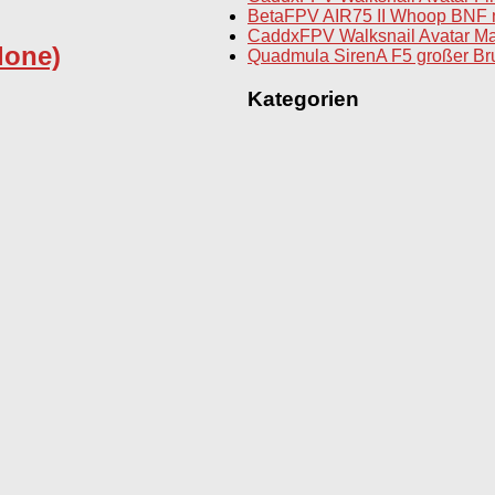
BetaFPV AIR75 II Whoop BNF 
CaddxFPV Walksnail Avatar Ma
lone)
Quadmula SirenA F5 großer Br
Kategorien