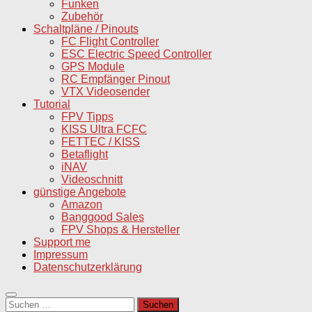
Funken
Zubehör
Schaltpläne / Pinouts
FC Flight Controller
ESC Electric Speed Controller
GPS Module
RC Empfänger Pinout
VTX Videosender
Tutorial
FPV Tipps
KISS Ultra FCFC
FETTEC / KISS
Betaflight
iNAV
Videoschnitt
günstige Angebote
Amazon
Banggood Sales
FPV Shops & Hersteller
Support me
Impressum
Datenschutzerklärung
Suchen