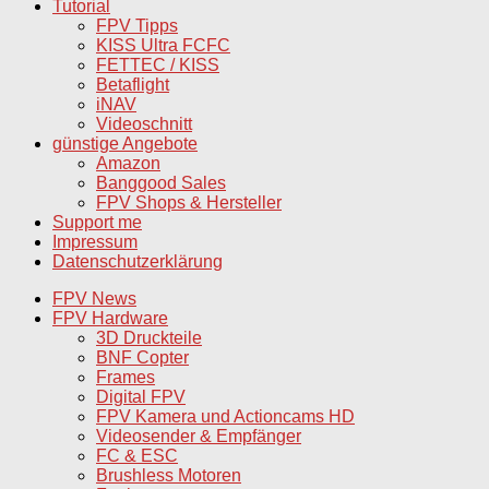
Tutorial
FPV Tipps
KISS Ultra FCFC
FETTEC / KISS
Betaflight
iNAV
Videoschnitt
günstige Angebote
Amazon
Banggood Sales
FPV Shops & Hersteller
Support me
Impressum
Datenschutzerklärung
FPV News
FPV Hardware
3D Druckteile
BNF Copter
Frames
Digital FPV
FPV Kamera und Actioncams HD
Videosender & Empfänger
FC & ESC
Brushless Motoren