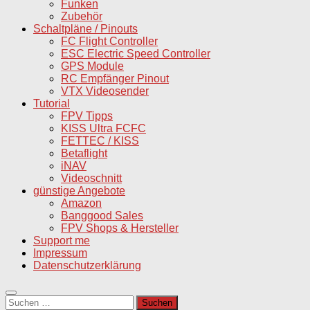
Funken
Zubehör
Schaltpläne / Pinouts
FC Flight Controller
ESC Electric Speed Controller
GPS Module
RC Empfänger Pinout
VTX Videosender
Tutorial
FPV Tipps
KISS Ultra FCFC
FETTEC / KISS
Betaflight
iNAV
Videoschnitt
günstige Angebote
Amazon
Banggood Sales
FPV Shops & Hersteller
Support me
Impressum
Datenschutzerklärung
Suchen