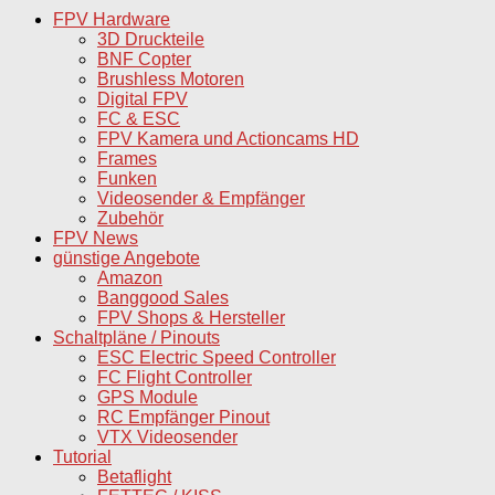
FPV Hardware
3D Druckteile
BNF Copter
Brushless Motoren
Digital FPV
FC & ESC
FPV Kamera und Actioncams HD
Frames
Funken
Videosender & Empfänger
Zubehör
FPV News
günstige Angebote
Amazon
Banggood Sales
FPV Shops & Hersteller
Schaltpläne / Pinouts
ESC Electric Speed Controller
FC Flight Controller
GPS Module
RC Empfänger Pinout
VTX Videosender
Tutorial
Betaflight