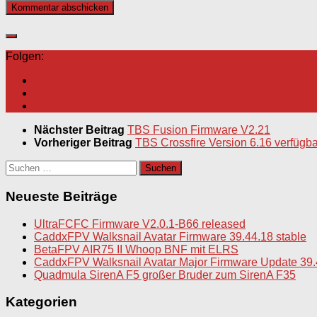
Folgen:
Nächster Beitrag
TBS Fusion Firmware V2.21
Vorheriger Beitrag
TBS Crossfire Version 6.16 verfügba
Suchen
nach:
Neueste Beiträge
UltraFCFC Firmware V2.0.1-B66 released
CaddxFPV Walksnail Avatar Firmware 39.44.18 stable
BetaFPV AIR75 II Whoop BNF mit ELRS
CaddxFPV Walksnail Avatar Major Firmware Update 39.
Quadmula SirenA F5 großer Bruder zum SirenA F35
Kategorien