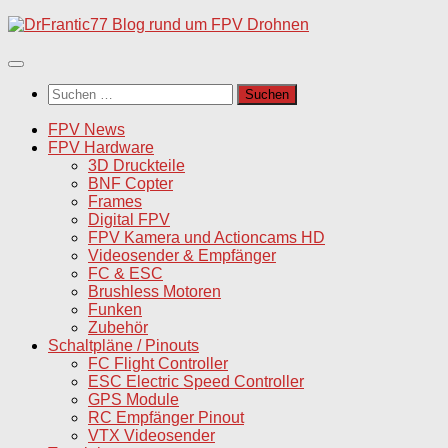
Unter
dem
Inhalt
Suchen
nach:
FPV News
FPV Hardware
3D Druckteile
BNF Copter
Frames
Digital FPV
FPV Kamera und Actioncams HD
Videosender & Empfänger
FC & ESC
Brushless Motoren
Funken
Zubehör
Schaltpläne / Pinouts
FC Flight Controller
ESC Electric Speed Controller
GPS Module
RC Empfänger Pinout
VTX Videosender