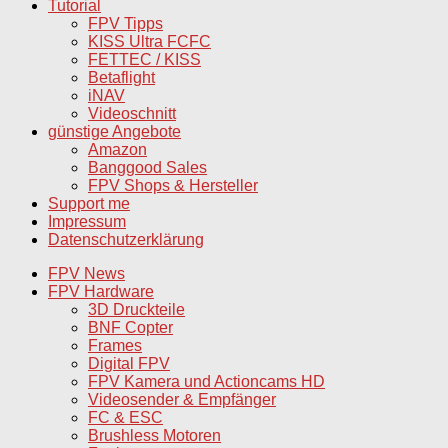
Tutorial
FPV Tipps
KISS Ultra FCFC
FETTEC / KISS
Betaflight
iNAV
Videoschnitt
günstige Angebote
Amazon
Banggood Sales
FPV Shops & Hersteller
Support me
Impressum
Datenschutzerklärung
FPV News
FPV Hardware
3D Druckteile
BNF Copter
Frames
Digital FPV
FPV Kamera und Actioncams HD
Videosender & Empfänger
FC & ESC
Brushless Motoren