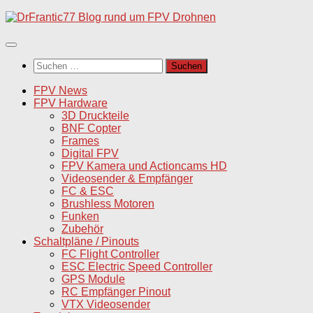
Unter
dem
Inhalt
Suchen
nach:
FPV News
FPV Hardware
3D Druckteile
BNF Copter
Frames
Digital FPV
FPV Kamera und Actioncams HD
Videosender & Empfänger
FC & ESC
Brushless Motoren
Funken
Zubehör
Schaltpläne / Pinouts
FC Flight Controller
ESC Electric Speed Controller
GPS Module
RC Empfänger Pinout
VTX Videosender