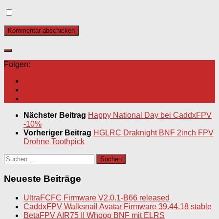
Folgen:
Nächster Beitrag
Happy National Day bei CaddxFPV
-10%
Vorheriger Beitrag
HGLRC Draknight BNF 2inch FPV
Drohne Toothpick
Suchen
nach:
Neueste Beiträge
UltraFCFC Firmware V2.0.1-B66 released
CaddxFPV Walksnail Avatar Firmware 39.44.18 stable
BetaFPV AIR75 II Whoop BNF mit ELRS