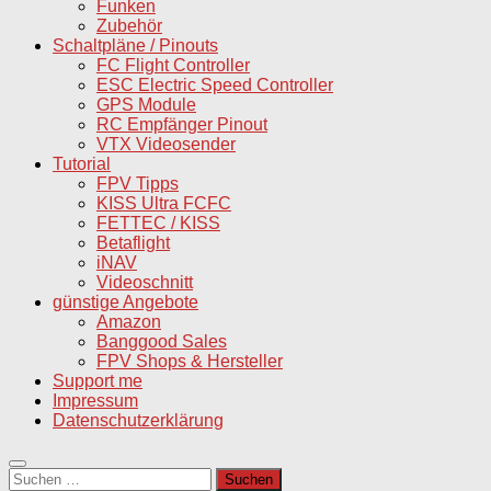
Funken
Zubehör
Schaltpläne / Pinouts
FC Flight Controller
ESC Electric Speed Controller
GPS Module
RC Empfänger Pinout
VTX Videosender
Tutorial
FPV Tipps
KISS Ultra FCFC
FETTEC / KISS
Betaflight
iNAV
Videoschnitt
günstige Angebote
Amazon
Banggood Sales
FPV Shops & Hersteller
Support me
Impressum
Datenschutzerklärung
Suchen