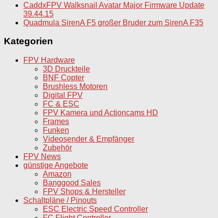
CaddxFPV Walksnail Avatar Major Firmware Update
39.44.15
Quadmula SirenA F5 großer Bruder zum SirenA F35
Kategorien
FPV Hardware
3D Druckteile
BNF Copter
Brushless Motoren
Digital FPV
FC & ESC
FPV Kamera und Actioncams HD
Frames
Funken
Videosender & Empfänger
Zubehör
FPV News
günstige Angebote
Amazon
Banggood Sales
FPV Shops & Hersteller
Schaltpläne / Pinouts
ESC Electric Speed Controller
FC Flight Controller