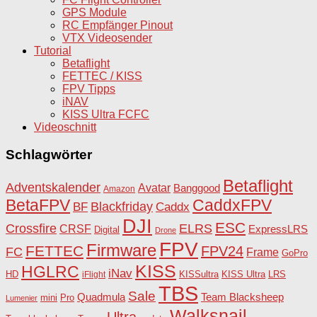
GPS Module
RC Empfänger Pinout
VTX Videosender
Tutorial
Betaflight
FETTEC / KISS
FPV Tipps
iNAV
KISS Ultra FCFC
Videoschnitt
Schlagwörter
Betaflight
Adventskalender
Avatar
Banggood
Amazon
BetaFPV
CaddxFPV
Blackfriday
Caddx
BF
DJI
ESC
Crossfire
ELRS
CRSF
ExpressLRS
Digital
Drone
FPV
Firmware
FETTEC
FPV24
FC
Frame
GoPro
KISS
HGLRC
iNav
HD
KISSultra
iFlight
KISS Ultra
LRS
TBS
Sale
Team Blacksheep
Quadmula
Pro
mini
Lumenier
Walksnail
Ultra