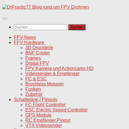
Unter
dem
Inhalt
Suchen
nach:
FPV News
FPV Hardware
3D Druckteile
BNF Copter
Frames
Digital FPV
FPV Kamera und Actioncams HD
Videosender & Empfänger
FC & ESC
Brushless Motoren
Funken
Zubehör
Schaltpläne / Pinouts
FC Flight Controller
ESC Electric Speed Controller
GPS Module
RC Empfänger Pinout
VTX Videosender