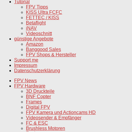
Tutorial
FPV Tipps
KISS Ultra FCFC
FETTEC / KISS
Betaflight
iNAV
Videoschnitt
günstige Angebote
Amazon
Banggood Sales
FPV Shops & Hersteller
Support me
Impressum
Datenschutzerklärung
FPV News
FPV Hardware
3D Druckteile
BNF Copter
Frames
Digital FPV
FPV Kamera und Actioncams HD
Videosender & Empfänger
FC & ESC
Brushless Motoren