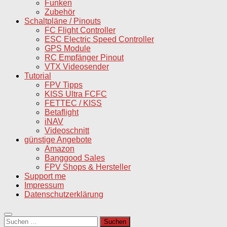
Funken
Zubehör
Schaltpläne / Pinouts
FC Flight Controller
ESC Electric Speed Controller
GPS Module
RC Empfänger Pinout
VTX Videosender
Tutorial
FPV Tipps
KISS Ultra FCFC
FETTEC / KISS
Betaflight
iNAV
Videoschnitt
günstige Angebote
Amazon
Banggood Sales
FPV Shops & Hersteller
Support me
Impressum
Datenschutzerklärung
Suchen