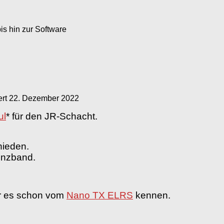
s hin zur Software
ert
22. Dezember 2022
ul
* für den JR-Schacht.
hieden.
enzband.
ir es schon vom
Nano TX ELRS
kennen.