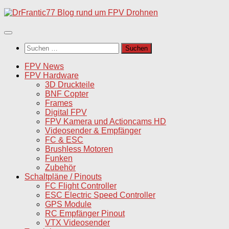
Unter
dem
Inhalt
Suchen
nach:
FPV News
FPV Hardware
3D Druckteile
BNF Copter
Frames
Digital FPV
FPV Kamera und Actioncams HD
Videosender & Empfänger
FC & ESC
Brushless Motoren
Funken
Zubehör
Schaltpläne / Pinouts
FC Flight Controller
ESC Electric Speed Controller
GPS Module
RC Empfänger Pinout
VTX Videosender