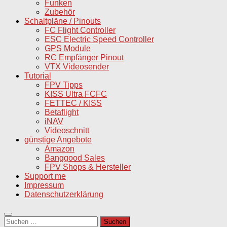
Funken
Zubehör
Schaltpläne / Pinouts
FC Flight Controller
ESC Electric Speed Controller
GPS Module
RC Empfänger Pinout
VTX Videosender
Tutorial
FPV Tipps
KISS Ultra FCFC
FETTEC / KISS
Betaflight
iNAV
Videoschnitt
günstige Angebote
Amazon
Banggood Sales
FPV Shops & Hersteller
Support me
Impressum
Datenschutzerklärung
Suchen