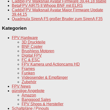
CaddxFPV Walksnail Avatar Firmware 39.44.18 stable
BetaFPV AIR75 II Whoop BNF mit ELRS
CaddxFPV Walksnail Avatar Major Firmware Update
39.44.15
Quadmula SirenA F5 großer Bruder zum SirenA F35
Kategorien
FPV Hardware
3D Druckteile
BNF Copter
Brushless Motoren
Digital FPV
FC & ESC
FPV Kamera und Actioncams HD
Frames
Funken
Videosender & Empfänger
Zubehör
FPV News
günstige Angebote
Amazon
Banggood Sales
FPV Shops & Hersteller
Schaltpläne / Pinouts