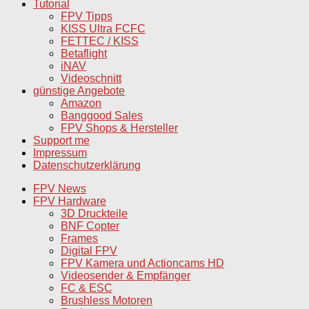
Tutorial
FPV Tipps
KISS Ultra FCFC
FETTEC / KISS
Betaflight
iNAV
Videoschnitt
günstige Angebote
Amazon
Banggood Sales
FPV Shops & Hersteller
Support me
Impressum
Datenschutzerklärung
FPV News
FPV Hardware
3D Druckteile
BNF Copter
Frames
Digital FPV
FPV Kamera und Actioncams HD
Videosender & Empfänger
FC & ESC
Brushless Motoren