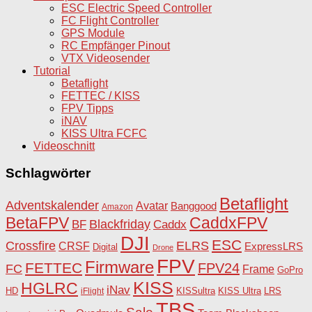
ESC Electric Speed Controller
FC Flight Controller
GPS Module
RC Empfänger Pinout
VTX Videosender
Tutorial
Betaflight
FETTEC / KISS
FPV Tipps
iNAV
KISS Ultra FCFC
Videoschnitt
Schlagwörter
Betaflight
Adventskalender
Avatar
Banggood
Amazon
BetaFPV
CaddxFPV
Blackfriday
Caddx
BF
DJI
ESC
Crossfire
ELRS
CRSF
ExpressLRS
Digital
Drone
FPV
Firmware
FETTEC
FPV24
FC
Frame
GoPro
KISS
HGLRC
iNav
HD
KISSultra
iFlight
KISS Ultra
LRS
TBS