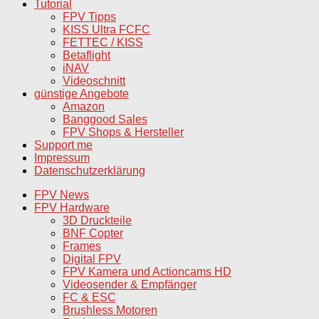
Tutorial
FPV Tipps
KISS Ultra FCFC
FETTEC / KISS
Betaflight
iNAV
Videoschnitt
günstige Angebote
Amazon
Banggood Sales
FPV Shops & Hersteller
Support me
Impressum
Datenschutzerklärung
FPV News
FPV Hardware
3D Druckteile
BNF Copter
Frames
Digital FPV
FPV Kamera und Actioncams HD
Videosender & Empfänger
FC & ESC
Brushless Motoren