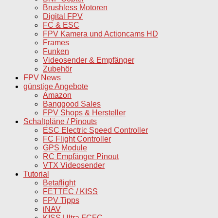
Brushless Motoren
Digital FPV
FC & ESC
FPV Kamera und Actioncams HD
Frames
Funken
Videosender & Empfänger
Zubehör
FPV News
günstige Angebote
Amazon
Banggood Sales
FPV Shops & Hersteller
Schaltpläne / Pinouts
ESC Electric Speed Controller
FC Flight Controller
GPS Module
RC Empfänger Pinout
VTX Videosender
Tutorial
Betaflight
FETTEC / KISS
FPV Tipps
iNAV
KISS Ultra FCFC