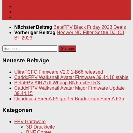
Nächster Beitrag
BetaFPV Black Friday 2023 Deals
Vorheriger Beitrag
Neewer ND Filter Set für DJI O3
BF 2023
Suchen
nach:
Neueste Beiträge
UltraFCFC Firmware V2.0.1-B66 released
CaddxFPV Walksnail Avatar Firmware 39.44.18 stable
BetaFPV AIR75 II Whoop BNF mit ELRS
CaddxFPV Walksnail Avatar Major Firmware Update
39.44.15
Quadmula SirenA F5 großer Bruder zum SirenA F35
Kategorien
FPV Hardware
3D Druckteile
BNF Copter