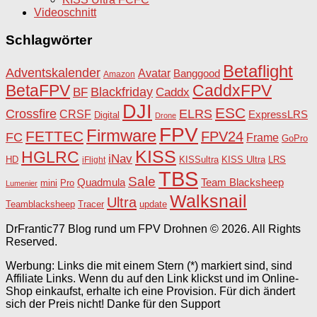
Videoschnitt
Schlagwörter
Betaflight
Adventskalender
Avatar
Banggood
Amazon
BetaFPV
CaddxFPV
Blackfriday
Caddx
BF
DJI
ESC
Crossfire
ELRS
CRSF
ExpressLRS
Digital
Drone
FPV
Firmware
FETTEC
FPV24
FC
Frame
GoPro
KISS
HGLRC
iNav
HD
KISSultra
iFlight
KISS Ultra
LRS
TBS
Sale
Team Blacksheep
Quadmula
Pro
mini
Lumenier
Walksnail
Ultra
Teamblacksheep
Tracer
update
DrFrantic77 Blog rund um FPV Drohnen © 2026. All Rights
Reserved.
Werbung: Links die mit einem Stern (*) markiert sind, sind
Affiliate Links. Wenn du auf den Link klickst und im Online-
Shop einkaufst, erhalte ich eine Provision. Für dich ändert
sich der Preis nicht! Danke für den Support