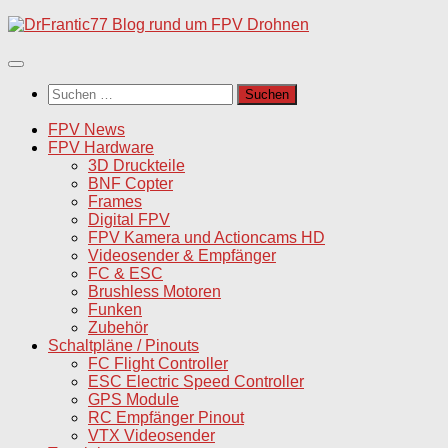
Unter
dem
Inhalt
Suchen
nach:
FPV News
FPV Hardware
3D Druckteile
BNF Copter
Frames
Digital FPV
FPV Kamera und Actioncams HD
Videosender & Empfänger
FC & ESC
Brushless Motoren
Funken
Zubehör
Schaltpläne / Pinouts
FC Flight Controller
ESC Electric Speed Controller
GPS Module
RC Empfänger Pinout
VTX Videosender