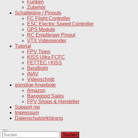
Funken
Zubehör
Schaltpläne / Pinouts
FC Flight Controller
ESC Electric Speed Controller
GPS Module
RC Empfänger Pinout
VTX Videosender
Tutorial
FPV Tipps
KISS Ultra FCFC
FETTEC / KISS
Betaflight
iNAV
Videoschnitt
günstige Angebote
Amazon
Banggood Sales
FPV Shops & Hersteller
Support me
Impressum
Datenschutzerklärung
Suchen