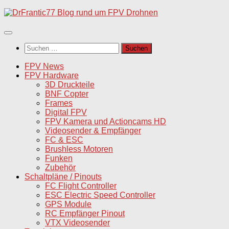
Unter
dem
Inhalt
Suchen
nach:
FPV News
FPV Hardware
3D Druckteile
BNF Copter
Frames
Digital FPV
FPV Kamera und Actioncams HD
Videosender & Empfänger
FC & ESC
Brushless Motoren
Funken
Zubehör
Schaltpläne / Pinouts
FC Flight Controller
ESC Electric Speed Controller
GPS Module
RC Empfänger Pinout
VTX Videosender