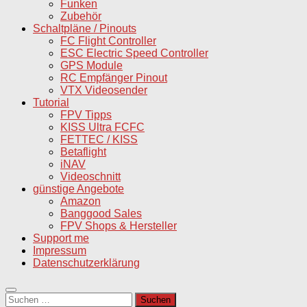
Funken
Zubehör
Schaltpläne / Pinouts
FC Flight Controller
ESC Electric Speed Controller
GPS Module
RC Empfänger Pinout
VTX Videosender
Tutorial
FPV Tipps
KISS Ultra FCFC
FETTEC / KISS
Betaflight
iNAV
Videoschnitt
günstige Angebote
Amazon
Banggood Sales
FPV Shops & Hersteller
Support me
Impressum
Datenschutzerklärung
Suchen