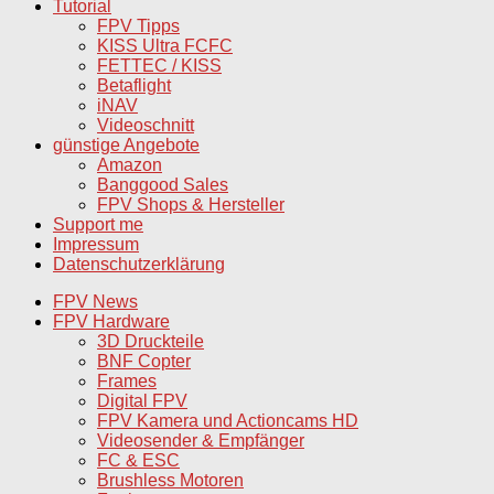
Tutorial
FPV Tipps
KISS Ultra FCFC
FETTEC / KISS
Betaflight
iNAV
Videoschnitt
günstige Angebote
Amazon
Banggood Sales
FPV Shops & Hersteller
Support me
Impressum
Datenschutzerklärung
FPV News
FPV Hardware
3D Druckteile
BNF Copter
Frames
Digital FPV
FPV Kamera und Actioncams HD
Videosender & Empfänger
FC & ESC
Brushless Motoren