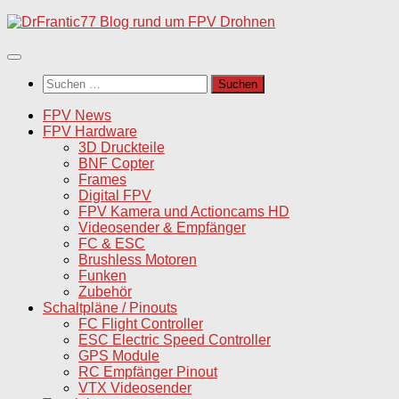
Unter
dem
Inhalt
Suchen
nach:
FPV News
FPV Hardware
3D Druckteile
BNF Copter
Frames
Digital FPV
FPV Kamera und Actioncams HD
Videosender & Empfänger
FC & ESC
Brushless Motoren
Funken
Zubehör
Schaltpläne / Pinouts
FC Flight Controller
ESC Electric Speed Controller
GPS Module
RC Empfänger Pinout
VTX Videosender