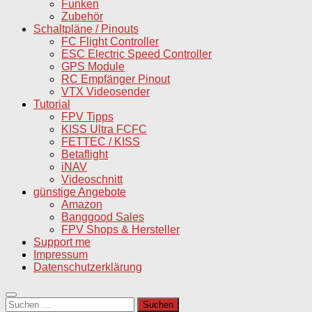
Funken
Zubehör
Schaltpläne / Pinouts
FC Flight Controller
ESC Electric Speed Controller
GPS Module
RC Empfänger Pinout
VTX Videosender
Tutorial
FPV Tipps
KISS Ultra FCFC
FETTEC / KISS
Betaflight
iNAV
Videoschnitt
günstige Angebote
Amazon
Banggood Sales
FPV Shops & Hersteller
Support me
Impressum
Datenschutzerklärung
Suchen