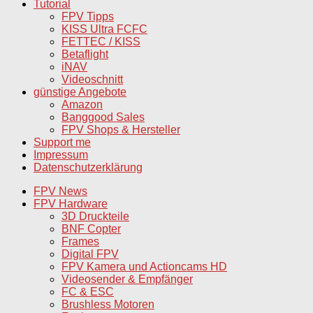
Tutorial
FPV Tipps
KISS Ultra FCFC
FETTEC / KISS
Betaflight
iNAV
Videoschnitt
günstige Angebote
Amazon
Banggood Sales
FPV Shops & Hersteller
Support me
Impressum
Datenschutzerklärung
FPV News
FPV Hardware
3D Druckteile
BNF Copter
Frames
Digital FPV
FPV Kamera und Actioncams HD
Videosender & Empfänger
FC & ESC
Brushless Motoren