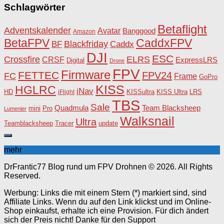
Schlagwörter
Betaflight
Adventskalender
Avatar
Banggood
Amazon
BetaFPV
CaddxFPV
Blackfriday
Caddx
BF
DJI
ESC
Crossfire
ELRS
CRSF
ExpressLRS
Digital
Drone
FPV
Firmware
FETTEC
FPV24
FC
Frame
GoPro
KISS
HGLRC
iNav
HD
KISSultra
iFlight
KISS Ultra
LRS
TBS
Sale
Team Blacksheep
Quadmula
Pro
mini
Lumenier
Walksnail
Ultra
Teamblacksheep
Tracer
update
mehr
DrFrantic77 Blog rund um FPV Drohnen © 2026. All Rights
Reserved.
Werbung: Links die mit einem Stern (*) markiert sind, sind
Affiliate Links. Wenn du auf den Link klickst und im Online-
Shop einkaufst, erhalte ich eine Provision. Für dich ändert
sich der Preis nicht! Danke für den Support