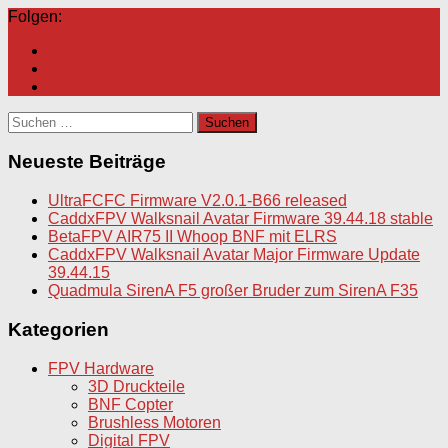
Folgen:
Suchen
nach:
Neueste Beiträge
UltraFCFC Firmware V2.0.1-B66 released
CaddxFPV Walksnail Avatar Firmware 39.44.18 stable
BetaFPV AIR75 II Whoop BNF mit ELRS
CaddxFPV Walksnail Avatar Major Firmware Update
39.44.15
Quadmula SirenA F5 großer Bruder zum SirenA F35
Kategorien
FPV Hardware
3D Druckteile
BNF Copter
Brushless Motoren
Digital FPV