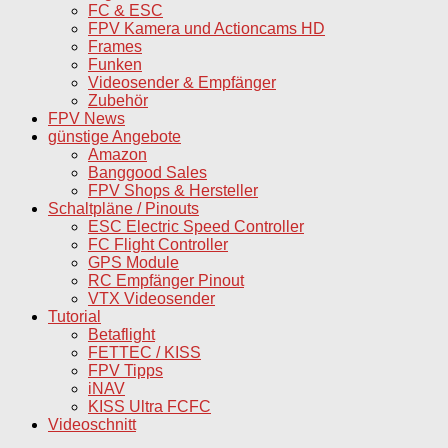
FC & ESC
FPV Kamera und Actioncams HD
Frames
Funken
Videosender & Empfänger
Zubehör
FPV News
günstige Angebote
Amazon
Banggood Sales
FPV Shops & Hersteller
Schaltpläne / Pinouts
ESC Electric Speed Controller
FC Flight Controller
GPS Module
RC Empfänger Pinout
VTX Videosender
Tutorial
Betaflight
FETTEC / KISS
FPV Tipps
iNAV
KISS Ultra FCFC
Videoschnitt