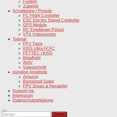
Funken
Zubehör
Schaltpläne / Pinouts
FC Flight Controller
ESC Electric Speed Controller
GPS Module
RC Empfänger Pinout
VTX Videosender
Tutorial
FPV Tipps
KISS Ultra FCFC
FETTEC / KISS
Betaflight
iNAV
Videoschnitt
günstige Angebote
Amazon
Banggood Sales
FPV Shops & Hersteller
Support me
Impressum
Datenschutzerklärung
Suchen