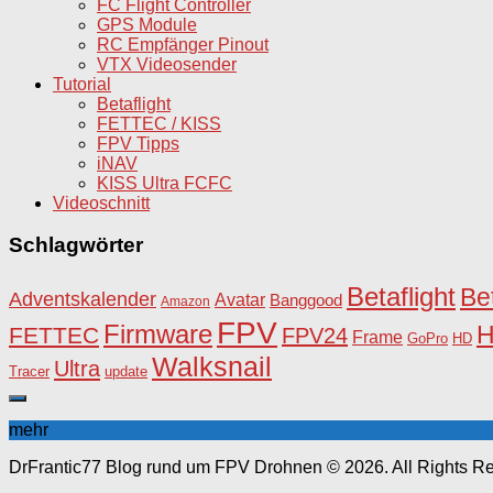
FC Flight Controller
GPS Module
RC Empfänger Pinout
VTX Videosender
Tutorial
Betaflight
FETTEC / KISS
FPV Tipps
iNAV
KISS Ultra FCFC
Videoschnitt
Schlagwörter
Betaflight
Be
Adventskalender
Avatar
Banggood
Amazon
FPV
Firmware
FETTEC
FPV24
Frame
HD
GoPro
Walksnail
Ultra
Tracer
update
mehr
DrFrantic77 Blog rund um FPV Drohnen © 2026. All Rights R