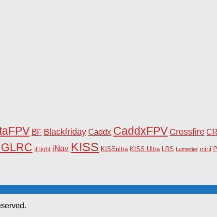
taFPV
CaddxFPV
Blackfriday
Caddx
Crossfire
BF
C
KISS
HGLRC
iNav
KISSultra
P
iFlight
KISS Ultra
LRS
mini
Lumenier
eserved.