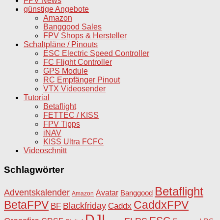
FPV News
günstige Angebote
Amazon
Banggood Sales
FPV Shops & Hersteller
Schaltpläne / Pinouts
ESC Electric Speed Controller
FC Flight Controller
GPS Module
RC Empfänger Pinout
VTX Videosender
Tutorial
Betaflight
FETTEC / KISS
FPV Tipps
iNAV
KISS Ultra FCFC
Videoschnitt
Schlagwörter
Betaflight
Adventskalender
Avatar
Banggood
Amazon
BetaFPV
CaddxFPV
Blackfriday
Caddx
BF
DJI