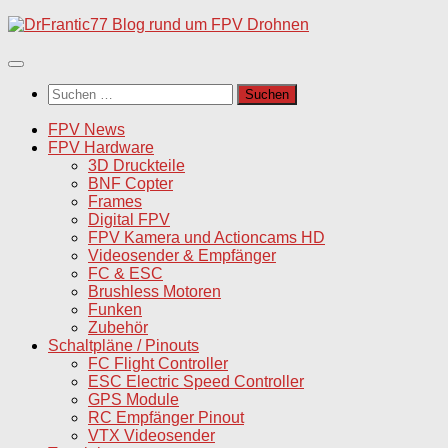
Unter
dem
Inhalt
Suchen
nach:
FPV News
FPV Hardware
3D Druckteile
BNF Copter
Frames
Digital FPV
FPV Kamera und Actioncams HD
Videosender & Empfänger
FC & ESC
Brushless Motoren
Funken
Zubehör
Schaltpläne / Pinouts
FC Flight Controller
ESC Electric Speed Controller
GPS Module
RC Empfänger Pinout
VTX Videosender