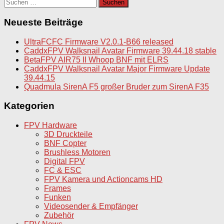
Suchen
nach:
Neueste Beiträge
UltraFCFC Firmware V2.0.1-B66 released
CaddxFPV Walksnail Avatar Firmware 39.44.18 stable
BetaFPV AIR75 II Whoop BNF mit ELRS
CaddxFPV Walksnail Avatar Major Firmware Update
39.44.15
Quadmula SirenA F5 großer Bruder zum SirenA F35
Kategorien
FPV Hardware
3D Druckteile
BNF Copter
Brushless Motoren
Digital FPV
FC & ESC
FPV Kamera und Actioncams HD
Frames
Funken
Videosender & Empfänger
Zubehör