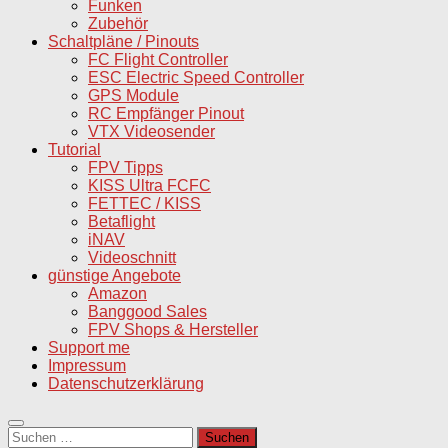
Funken
Zubehör
Schaltpläne / Pinouts
FC Flight Controller
ESC Electric Speed Controller
GPS Module
RC Empfänger Pinout
VTX Videosender
Tutorial
FPV Tipps
KISS Ultra FCFC
FETTEC / KISS
Betaflight
iNAV
Videoschnitt
günstige Angebote
Amazon
Banggood Sales
FPV Shops & Hersteller
Support me
Impressum
Datenschutzerklärung
Suchen