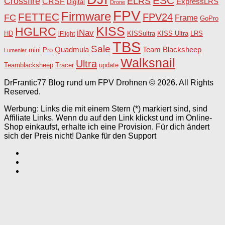
ESC
Crossfire
ELRS
CRSF
ExpressLRS
Digital
Drone
FPV
Firmware
FETTEC
FPV24
FC
Frame
GoPro
KISS
HGLRC
iNav
HD
KISSultra
iFlight
KISS Ultra
LRS
TBS
Sale
Team Blacksheep
Quadmula
Pro
mini
Lumenier
Walksnail
Ultra
Teamblacksheep
Tracer
update
DrFrantic77 Blog rund um FPV Drohnen © 2026. All Rights
Reserved.
Werbung: Links die mit einem Stern (*) markiert sind, sind
Affiliate Links. Wenn du auf den Link klickst und im Online-
Shop einkaufst, erhalte ich eine Provision. Für dich ändert
sich der Preis nicht! Danke für den Support