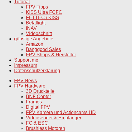
Tutorial
FPV Tipps
KISS Ultra FCFC
FETTEC / KISS
Betaflight
iNAV
Videoschnitt
günstige Angebote
Amazon
Banggood Sales
FPV Shops & Hersteller
Support me
Impressum
Datenschutzerklärung
FPV News
FPV Hardware
3D Druckteile
BNF Copter
Frames
Digital FPV
FPV Kamera und Actioncams HD
Videosender & Empfänger
FC & ESC
Brushless Motoren