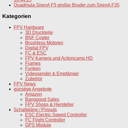
Quadmula SirenA F5 großer Bruder zum SirenA F35
Kategorien
FPV Hardware
3D Druckteile
BNF Copter
Brushless Motoren
Digital FPV
FC & ESC
FPV Kamera und Actioncams HD
Frames
Funken
Videosender & Empfänger
Zubehör
FPV News
günstige Angebote
Amazon
Banggood Sales
FPV Shops & Hersteller
Schaltpläne / Pinouts
ESC Electric Speed Controller
FC Flight Controller
GPS Module