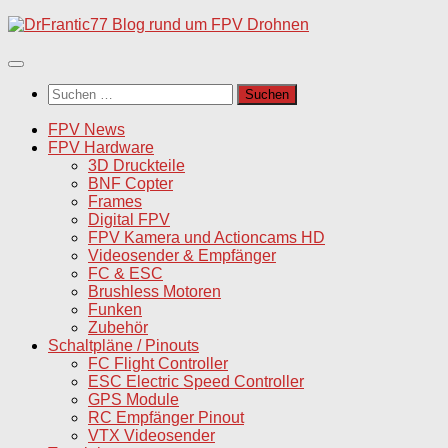
Unter
dem
Inhalt
Suchen
nach:
FPV News
FPV Hardware
3D Druckteile
BNF Copter
Frames
Digital FPV
FPV Kamera und Actioncams HD
Videosender & Empfänger
FC & ESC
Brushless Motoren
Funken
Zubehör
Schaltpläne / Pinouts
FC Flight Controller
ESC Electric Speed Controller
GPS Module
RC Empfänger Pinout
VTX Videosender