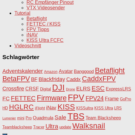
RC Empfänger Pinout
VTX Videosender
Tutorial
Betaflight
FETTEC / KISS
FPV Tipps
iNAV
KISS Ultra FCFC
Videoschnitt
Schlagwörter
Betaflight
Adventskalender
Avatar
Banggood
Amazon
BetaFPV
CaddxFPV
Blackfriday
Caddx
BF
DJI
ESC
Crossfire
ELRS
CRSF
ExpressLRS
Digital
Drone
FPV
Firmware
FETTEC
FPV24
FC
Frame
GoPro
KISS
HGLRC
iNav
HD
KISSultra
iFlight
KISS Ultra
LRS
TBS
Sale
Team Blacksheep
Quadmula
Pro
mini
Lumenier
Walksnail
Ultra
Teamblacksheep
Tracer
update