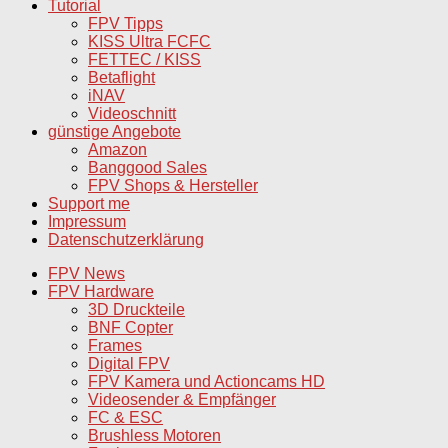
Tutorial
FPV Tipps
KISS Ultra FCFC
FETTEC / KISS
Betaflight
iNAV
Videoschnitt
günstige Angebote
Amazon
Banggood Sales
FPV Shops & Hersteller
Support me
Impressum
Datenschutzerklärung
FPV News
FPV Hardware
3D Druckteile
BNF Copter
Frames
Digital FPV
FPV Kamera und Actioncams HD
Videosender & Empfänger
FC & ESC
Brushless Motoren