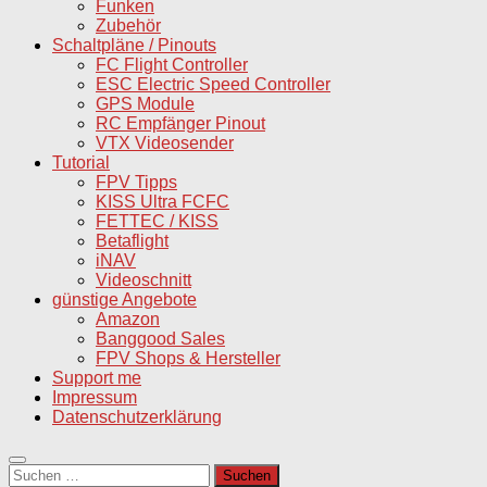
Funken
Zubehör
Schaltpläne / Pinouts
FC Flight Controller
ESC Electric Speed Controller
GPS Module
RC Empfänger Pinout
VTX Videosender
Tutorial
FPV Tipps
KISS Ultra FCFC
FETTEC / KISS
Betaflight
iNAV
Videoschnitt
günstige Angebote
Amazon
Banggood Sales
FPV Shops & Hersteller
Support me
Impressum
Datenschutzerklärung
Suchen