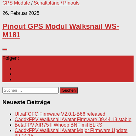
GPS Module
/
Schaltpläne / Pinouts
26. Februar 2025
Pinout GPS Modul Walksnail WS-
M181
Folgen:
Suchen
nach:
Neueste Beiträge
UltraFCFC Firmware V2.0.1-B66 released
CaddxFPV Walksnail Avatar Firmware 39.44.18 stable
BetaFPV AIR75 II Whoop BNF mit ELRS
CaddxFPV Walksnail Avatar Major Firmware Update
39.44.15