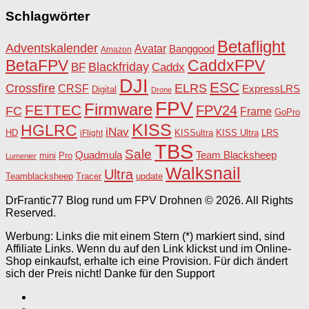
Schlagwörter
Betaflight
Adventskalender
Avatar
Banggood
Amazon
BetaFPV
CaddxFPV
Blackfriday
Caddx
BF
DJI
ESC
Crossfire
ELRS
CRSF
ExpressLRS
Digital
Drone
FPV
Firmware
FETTEC
FPV24
FC
Frame
GoPro
KISS
HGLRC
iNav
HD
KISSultra
iFlight
KISS Ultra
LRS
TBS
Sale
Team Blacksheep
Quadmula
Pro
mini
Lumenier
Walksnail
Ultra
Teamblacksheep
Tracer
update
DrFrantic77 Blog rund um FPV Drohnen © 2026. All Rights
Reserved.
Werbung: Links die mit einem Stern (*) markiert sind, sind
Affiliate Links. Wenn du auf den Link klickst und im Online-
Shop einkaufst, erhalte ich eine Provision. Für dich ändert
sich der Preis nicht! Danke für den Support