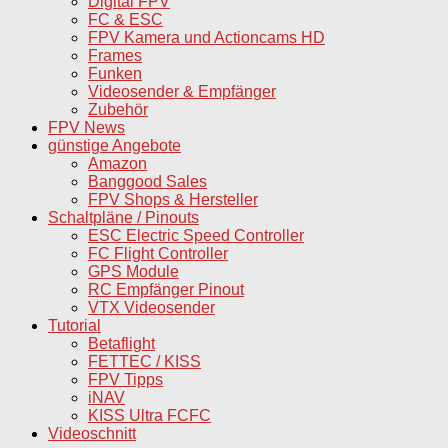
Digital FPV
FC & ESC
FPV Kamera und Actioncams HD
Frames
Funken
Videosender & Empfänger
Zubehör
FPV News
günstige Angebote
Amazon
Banggood Sales
FPV Shops & Hersteller
Schaltpläne / Pinouts
ESC Electric Speed Controller
FC Flight Controller
GPS Module
RC Empfänger Pinout
VTX Videosender
Tutorial
Betaflight
FETTEC / KISS
FPV Tipps
iNAV
KISS Ultra FCFC
Videoschnitt