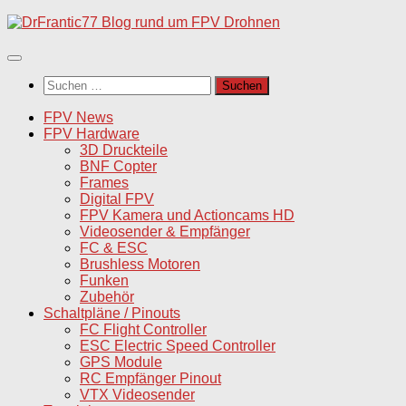
Unter
dem
Inhalt
Suchen
nach:
FPV News
FPV Hardware
3D Druckteile
BNF Copter
Frames
Digital FPV
FPV Kamera und Actioncams HD
Videosender & Empfänger
FC & ESC
Brushless Motoren
Funken
Zubehör
Schaltpläne / Pinouts
FC Flight Controller
ESC Electric Speed Controller
GPS Module
RC Empfänger Pinout
VTX Videosender