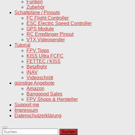
Funken
Zubehör
Schaltpläne / Pinouts
FC Flight Controller
ESC Electric Speed Controller
GPS Module
RC Empfänger Pinout
VTX Videosender
Tutorial
FPV Tipps
KISS Ultra FCFC
FETTEC / KISS
Betaflight
iNAV
Videoschnitt
günstige Angebote
Amazon
Banggood Sales
FPV Shops & Hersteller
Support me
Impressum
Datenschutzerklärung
Suchen