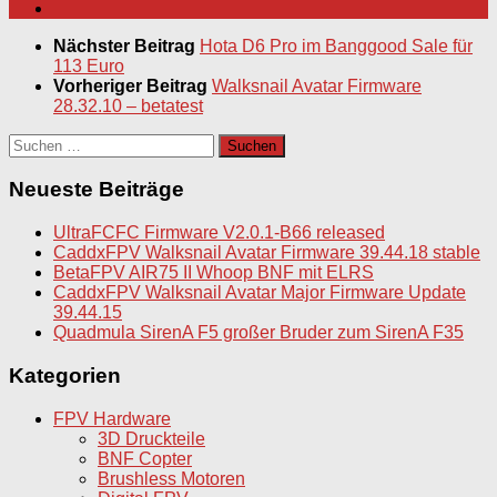
Nächster Beitrag
Hota D6 Pro im Banggood Sale für
113 Euro
Vorheriger Beitrag
Walksnail Avatar Firmware
28.32.10 – betatest
Suchen
nach:
Neueste Beiträge
UltraFCFC Firmware V2.0.1-B66 released
CaddxFPV Walksnail Avatar Firmware 39.44.18 stable
BetaFPV AIR75 II Whoop BNF mit ELRS
CaddxFPV Walksnail Avatar Major Firmware Update
39.44.15
Quadmula SirenA F5 großer Bruder zum SirenA F35
Kategorien
FPV Hardware
3D Druckteile
BNF Copter
Brushless Motoren