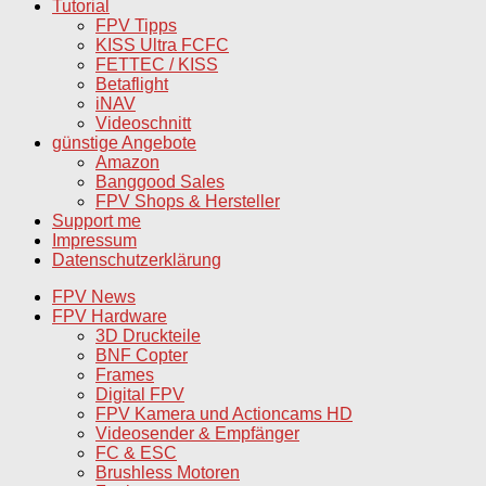
Tutorial
FPV Tipps
KISS Ultra FCFC
FETTEC / KISS
Betaflight
iNAV
Videoschnitt
günstige Angebote
Amazon
Banggood Sales
FPV Shops & Hersteller
Support me
Impressum
Datenschutzerklärung
FPV News
FPV Hardware
3D Druckteile
BNF Copter
Frames
Digital FPV
FPV Kamera und Actioncams HD
Videosender & Empfänger
FC & ESC
Brushless Motoren